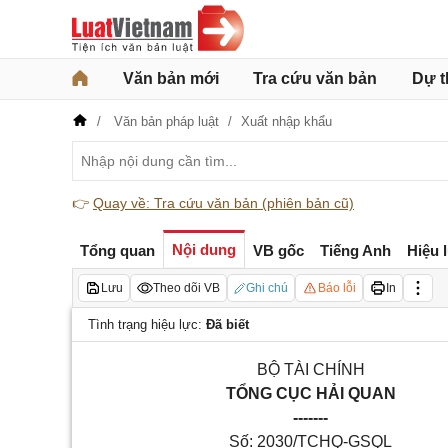
Văn bản mới
Tra cứu văn bản
Dự t
Văn bản pháp luật
Xuất nhập khẩu
👉
Quay về: Tra cứu văn bản (phiên bản cũ)
Nội dung
Tổng quan
VB gốc
Tiếng Anh
Hiệu 
Lưu
Theo dõi VB
Ghi chú
Báo lỗi
In
Tình trạng hiệu lực:
Đã biết
BỘ TÀI CHÍNH
TỔNG CỤC HẢI QUAN
-------
Số:
2030
/TCHQ-
GSQL