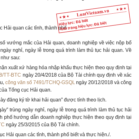
Hiệu lực: Đã biết
Tình trạng hiệu lực: Đã biết
 Hải quan các tỉnh, thành phố
số vướng mắc của Hải quan, doanh nghiệp về việc nộp bổ
ngày nghỉ, ngày lễ trong quá trình làm thủ tục hải quan. Về
 như sau:
ận xuất xứ hàng hóa nhập khẩu thực hiện theo quy định tại
18/TT-BTC
ngày 20/4/2018 của Bộ Tài chính quy định về xác
ẩu,
công văn số 7491/TCHQ-GSQL
ngày 20/12/2018 và công
ủa Tổng cục Hải quan.
ày đăng ký tờ khai hải quan” được tính theo lịch.
ày” trùng ngày nghỉ, ngày lễ trong quá trình làm thủ tục hải
nh phố hướng dẫn doanh nghiệp thực hiện theo quy định tại
TC
ngày 25/3/2015 của Bộ Tài chính.
Hải quan các tỉnh, thành phố biết và thực hiện./.