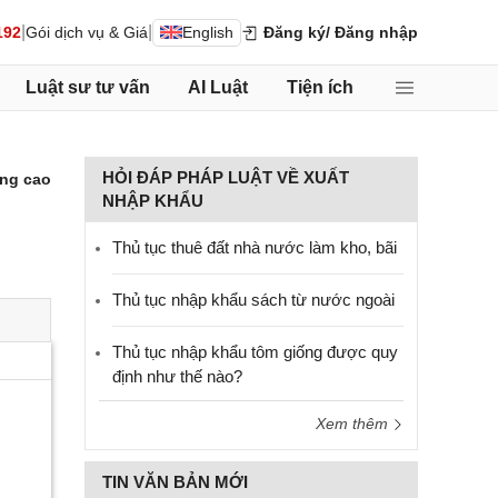
|
|
192
Gói dịch vụ & Giá
English
Đăng ký
/ Đăng nhập
Luật sư tư vấn
AI Luật
Tiện ích
HỎI ĐÁP PHÁP LUẬT VỀ XUẤT
ng cao
NHẬP KHẨU
Thủ tục thuê đất nhà nước làm kho, bãi
Thủ tục nhập khẩu sách từ nước ngoài
Thủ tục nhập khẩu tôm giống được quy
định như thế nào?
Xem thêm
TIN VĂN BẢN MỚI