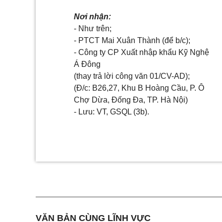
Nơi nhận:
-
Như trên;
- PTCT Mai Xuân Thành (để b/c);
- Công ty CP Xuất nhập khẩu Kỹ Nghệ
Á Đông
(thay trả lời công văn 01/CV-AD);
(Đ/c: B26,27, Khu B Hoàng Cầu, P. Ô
Chợ Dừa, Đống Đa, TP. Hà Nội)
- Lưu: VT, GSQL (3b).
VĂN BẢN CÙNG LĨNH VỰC