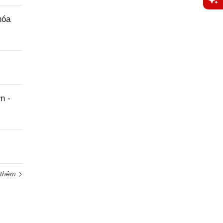
Yêu
hóa
cầu
hỗ trợ
n -
 thêm