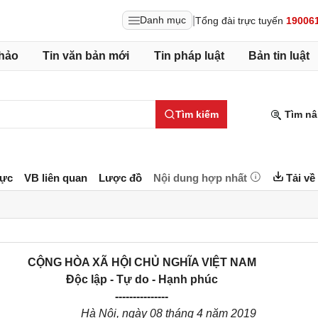
|
Danh mục
Tổng đài trực tuyến
19006
hảo
Tin văn bản mới
Tin pháp luật
Bản tin luật
Tìm kiếm
Tìm nâ
lực
VB liên quan
Lược đồ
Nội dung hợp nhất
Tải về
CỘNG HÒA XÃ HỘI CHỦ NGHĨA VIỆT NAM
Độc lập - Tự do - Hạnh phúc
---------------
Hà Nội, ngày
08
tháng
4
năm 2019