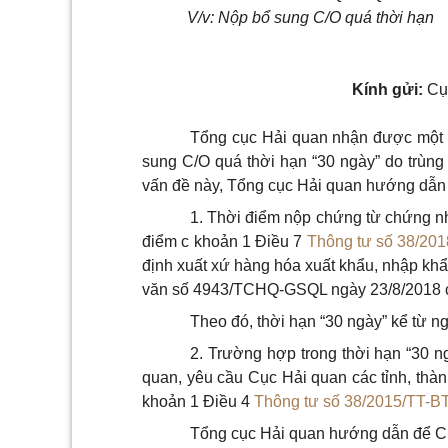
V/v
: Nộp bổ sung C/O quá thời hạn
Kính gửi:
Cục
Tổng cục Hải quan nhận được một 
sung C/O quá thời hạn “30 ngày” do trùng 
vấn đề này, Tổng cục Hải quan hướng dẫn
1. Thời điểm nộp chứng từ chứng nh
điểm c khoản 1 Điều 7
Thông tư số 38/20
định xuất xứ hàng hóa xuất khẩu, nhập kh
văn số 4943/TCHQ-GSQL ngày 23/8/2018 c
Theo đó, thời hạn “30 ngày” kể từ ng
2. Trường hợp trong thời hạn “30 ng
quan, yêu cầu Cục Hải quan các tỉnh, thà
khoản 1 Điều 4
Thông tư số 38/2015/TT-B
Tổng cục Hải quan hướng dẫn để Cục 