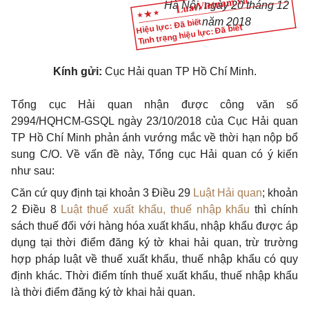
Hà Nội, ngày
2
0 tháng
12
năm 2018
Hiệu lực: Đã biết
Tình trạng hiệu lực: Đã biết
Kính gửi:
Cục Hải quan TP Hồ Chí Minh.
Tổng cục Hải quan nhận được công văn số
2994/HQHCM-GSQL ngày 23/10/2018 của Cục Hải quan
TP Hồ Chí Minh phản ánh vướng mắc về thời hạn nộp bổ
sung
C
/
O
.
V
ề vấn đề này, Tổng cục Hải quan có ý kiến
như sau:
Căn cứ quy định tại khoản 3 Điều 29
Luật Hải quan
; khoản
2 Điều 8
Luật thuế xuất khẩu, thuế nhập khẩu
thì chính
sách thuế đối với hàng hóa xuất khẩu, nhập khẩu được áp
dụng tại thời điểm đăng ký tờ khai hải quan, trừ trường
hợp pháp luật về thuế xuất khẩu, thuế nhập khẩu có quy
định khác. Thời điểm tính thuế xuất khẩu, thuế nhập khẩu
là thời điểm đăng ký tờ khai hải quan.