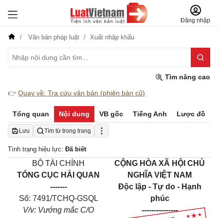
Đăng nhập
Văn bản pháp luật
Xuất nhập khẩu
Tìm nâng cao
👉
Quay về: Tra cứu văn bản (phiên bản cũ)
Tổng quan
Nội dung
VB gốc
Tiếng Anh
Lược đồ
Lưu
Tìm từ trong trang
Tình trạng hiệu lực:
Đã biết
BỘ TÀI CHÍNH
CỘNG HÒA XÃ HỘI CHỦ
TỔNG CỤC HẢI QUAN
NGHĨA VIỆT NAM
-------
Độc lập - Tự do - Hạnh
Số:
7491
/TCHQ-GSQL
phúc
V/v: Vướng mắc C/O
---------------