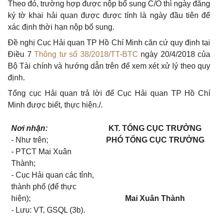
Theo đó, trường hợp được nộp bổ sung C/O thì ngày đăng
ký tờ khai hải quan được được tính là ngày đầu tiên để
xác định thời hạn nộp bổ sung.
Đề nghị Cục Hải quan TP Hồ Chí Minh căn cứ quy định tại
Điều 7
Thông tư số 38/2018/TT-BTC
ngày 20/4/2018 của
Bộ Tài chính và hướng dẫn trên để xem xét xử lý theo quy
định.
Tổng cục Hải quan trả lời để Cục Hải quan TP Hồ Chí
Minh được biết,
thực hiện./.
Nơi nhận:
KT. TỔNG CỤC TRƯỞNG
- Như trên;
PHÓ TỔNG CỤC TRƯỞNG
- PTCT Mai Xuân
Thành;
- Cục Hải quan các tỉnh,
thà
nh phố (để thực
hiện);
Mai Xuân Thành
- Lưu: VT, GSQL (3b).