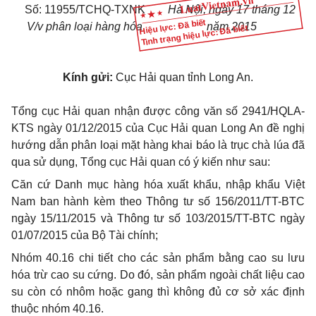
Số:
11955
/
TCHQ-TXNK
Hà Nội, ngày
17
tháng
12
Hiệu lực: Đã biết
V/v
phân loại hàng hóa
n
ăm 2015
Tình trạng hiệu lực: Đã biết
Kính gửi:
Cục Hải quan tỉnh Long An.
Tổng cục Hải quan nhận được công văn số 2941/HQLA-
KTS ngày 01/12/2015 của Cục Hải quan Long An đề nghị
hướng dẫn phân loại mặt hàng khai báo là trục chà lúa đã
qua sử dụng, Tổng cục Hải quan có ý kiến như sau:
Căn cứ Danh mục hàng hóa xuất khẩu, nhập khẩu Việt
Nam ban hành kèm theo Thông tư số 156/2011/TT-BTC
ngày 15/11/2015 và Thông tư số 103/2015/TT-BTC ngày
01/07/2015 của
B
ộ Tài chính;
Nhóm 40.16 chi tiết cho các sản phẩm bằng cao su lưu
hóa trừ cao su cứng. Do đó, sản phẩm ngoài chất liệu cao
su còn có nhôm hoặc gang thì không đủ cơ sở xác định
thuộc nhóm 40.16.