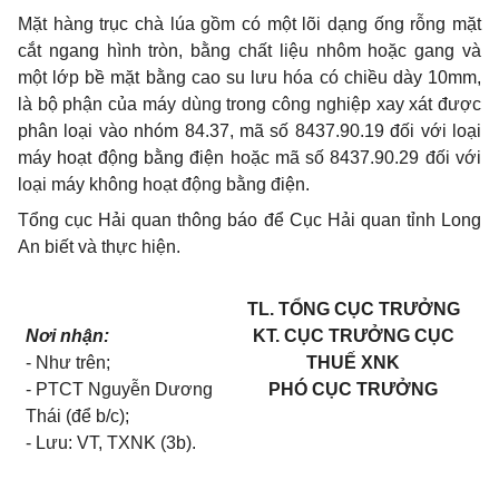
Mặt hàng trục chà lúa gồm có một lõi dạng ống rỗng mặt
cắt ngang hình tròn, bằng chất liệu nhôm hoặc gang và
một lớp bề mặt bằng cao su lưu hóa có chi
ề
u dày
10
mm,
là bộ phận của máy dùng trong công nghiệp xay xát được
phân loại vào nhóm 84.37, mã số 8437.90.19 đối với loại
máy hoạt động bằng điện hoặc mã số 8437.90.29 đối với
loại máy không hoạt động b
ằ
ng điện.
Tổng cục Hải quan thông báo để Cục Hải quan tỉnh Long
An biết và thực hiện.
TL. TỔNG CỤC TRƯỞNG
Nơi nhận:
KT. CỤC TRƯỞNG CỤC
- Như trên;
THUẾ XNK
- PTCT Nguyễn Dương
PHÓ CỤC TRƯỞNG
Thái (để b/c);
- Lưu: VT, TXNK (3b).