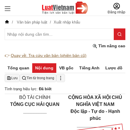
Đăng nhập
Văn bản pháp luật
Xuất nhập khẩu
Tìm nâng cao
👉
Quay về: Tra cứu văn bản (phiên bản cũ)
Tổng quan
Nội dung
VB gốc
Tiếng Anh
Lược đồ
Lưu
Tìm từ trong trang
Tình trạng hiệu lực:
Đã biết
BỘ TÀI CHÍNH
CỘNG HÒA XÃ HỘI CHỦ
TỔNG CỤC HẢI QUAN
NGHĨA VIỆT NAM
_________
Độc lập - Tự do - Hạnh
phúc
______________