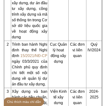
xây dựng, dự án đầu
tư xây dựng, công
trình xây dựng và mã
số thông tin trong Cơ
sở dữ liệu quốc gia
về hoạt động xây
dựng
2
Trình ban hành Nghị
Cục Quản
Các đơn
Quý
định thay thế Nghị
lý hoạt
vị liên
IV/2024
định
15/2021/NĐ-CP
động xây
quan
ngày 03/3/2021 của
dựng
Chính phủ quy định
chi tiết một số nội
dung về quản lý dự
án đầu tư xây dựng.
3
Xây dựng và ban
Viện Kinh
Các đơn
2024-
hành các tiêu chuẩn,
tế xây
vị liên
2025
Chú thích màu chỉ dẫn
quy chuẩn kỹ thuật,
dựng
quan