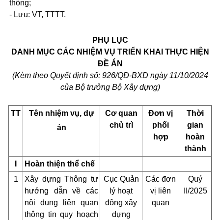
thông;
- Lưu: VT, TTTT.
PHỤ LỤC
DANH MỤC CÁC NHIỆM VỤ TRIỂN KHAI THỰC HIỆN
ĐỀ ÁN
(Kèm theo Quyết định số: 926/QĐ-BXD ngày 11/10/2024
của Bộ trưởng Bộ Xây dựng)
TT
Tên
nhiệm vụ, dự
Cơ quan
Đơn vị
Th
ờ
i
chủ trì
phối
gian
án
h
ợ
p
hoàn
thành
I
Hoàn thiện thể chế
1
Xây dựng Thông tư
Cục Quản
Các đơn
Quý
hướng dẫn về các
lý hoạt
vị liên
II/2025
nội dung liên quan
động xây
quan
thông tin quy hoạch
dựng