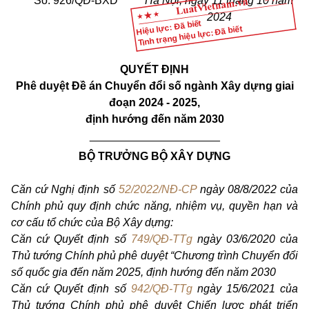
Số: 926/QĐ-BXD
Hà Nội, ngày 11 tháng 10 năm
2024
Hiệu lực: Đã biết
Tình trạng hiệu lực: Đã biết
QUYẾT ĐỊNH
Phê duyệt Đề án Chuyển đổi số ngành Xây dựng giai
đoạn 2024 - 2025,
định hướng đến năm 2030
_____________________
BỘ TRƯỞNG BỘ XÂY DỰNG
Căn cứ Nghị định số
52/2022/NĐ-CP
ngày 08/8/2022 của
Chính phủ quy định chức năng, nhiệm vụ, quyền hạn và
cơ cấu tổ chức của Bộ Xây dựng:
Căn cứ Quyết định số
749/QĐ-TTg
ngày 03/6/2020 của
Thủ tướng Chính phủ phê duyệt “Chương trình Chuyển đổi
số quốc gia đến năm 2025, định hướng đến năm 2030
Căn cứ Quyết định số
942/QĐ-TTg
ngày 15/6/2021 của
Thủ tướng Chính phủ phê duyệt Chiến lược phát triển