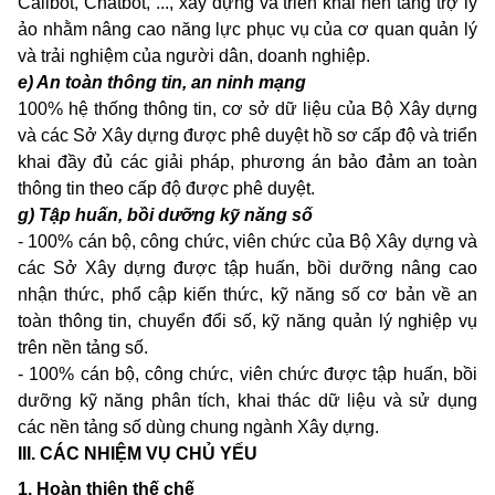
Callbot, Chatbot, ..., xây dựng và triển khai nền tảng trợ lý
ảo nhằm nâng cao năng lực phục vụ của cơ quan quản lý
và trải nghiệm của người dân, doanh nghiệp.
e) A
n
toàn thông tin,
a
n ninh
mạ
ng
100% hệ thống thông tin, cơ sở dữ liệu của Bộ Xây dựng
và các Sở Xây dựng được phê duyệt hồ sơ cấp độ và triển
khai đầy đủ các giải pháp, phương án bảo đảm an toàn
thông tin theo cấp độ được phê duyệt.
g) Tập huấn, bồi dưỡng kỹ năng số
- 100% cán bộ, công chức, viên chức của Bộ Xây dựng và
các Sở Xây dựng được tập huấn, bồi dưỡng nâng cao
nhận thức, phổ cập kiến thức, kỹ năng số cơ bản về an
toàn thông tin, chuyển đổi số, kỹ năng quản lý nghiệp vụ
trên nền tảng số.
- 100% cán bộ, công chức, viên chức được tập huấn, bồi
dưỡng kỹ năng phân tích, khai thác dữ liệu và sử dụng
các nền tảng số dùng chung ngành Xây dựng.
III. CÁC NHIỆM VỤ CHỦ YẾU
1. Hoàn thiện thế chế