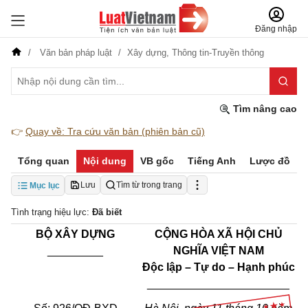
Đăng nhập
Văn bản pháp luật
Xây dựng,
Thông tin-Truyền thông
Tìm nâng cao
👉
Quay về: Tra cứu văn bản (phiên bản cũ)
Tổng quan
Nội dung
VB gốc
Tiếng Anh
Lược đồ
Lưu
Tìm từ trong trang
Mục lục
Tình trạng hiệu lực:
Đã biết
BỘ XÂY DỰNG
CỘNG HÒA XÃ HỘI CHỦ
_________
NGHĨA VIỆT NAM
Độc lập – Tự do – Hạnh phúc
_______________________