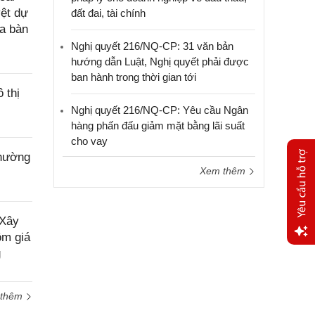
yệt dự
đất đai, tài chính
ịa bàn
Nghị quyết 216/NQ-CP: 31 văn bản
hướng dẫn Luật, Nghị quyết phải được
ban hành trong thời gian tới
 thị
Nghị quyết 216/NQ-CP: Yêu cầu Ngân
hàng phấn đấu giảm mặt bằng lãi suất
cho vay
phường
Xem thêm
 Xây
ồm giá
g
Yêu
cầu
hỗ trợ
 thêm