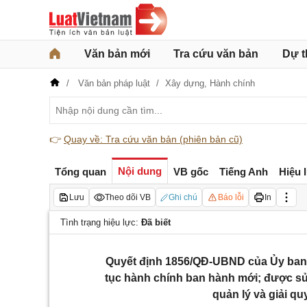
Văn bản mới
Tra cứu văn bản
Dự t
Văn bản pháp luật
Xây dựng,
Hành chính
👉
Quay về: Tra cứu văn bản (phiên bản cũ)
Nội dung
Tổng quan
VB gốc
Tiếng Anh
Hiệu 
Lưu
Theo dõi VB
Ghi chú
Báo lỗi
In
Tình trạng hiệu lực:
Đã biết
Quyết định 1856/QĐ-UBND của Ủy ban 
tục hành chính ban hành mới; được sửa
quản lý và giải q