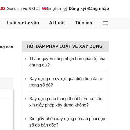
|
|
192
Gói dịch vụ & Giá
English
Đăng ký
/ Đăng nhập
Luật sư tư vấn
AI Luật
Tiện ích
HỎI ĐÁP PHÁP LUẬT VỀ XÂY DỰNG
ng cao
Thẩm quyền công nhận ban quản trị nhà
chung cư?
Xây dựng nhà vượt quá diện tích đất ở
trong sổ đỏ?
Xây dựng cầu thang thoát hiểm có cần
xin giấy phép xây dựng không?
Xin giấy phép xây dựng có cần phải nộp
sổ đỏ bản gốc?