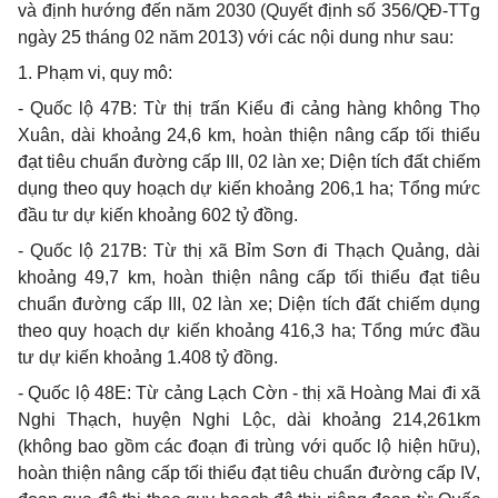
và định hướng đến năm 2030 (Quyết định số 356/QĐ-TTg
ngày 25 tháng 02 năm 2013) với các nội dung như sau:
1. Phạm vi, quy mô:
- Quốc lộ 47B: Từ thị trấn Kiểu đi cảng hàng không Thọ
Xuân, dài khoảng 24,6 km, hoàn thiện nâng cấp tối thiểu
đạt tiêu chuẩn đường c
ấ
p III, 02 làn xe; Diện tích đất chiếm
dụng theo quy hoạch dự kiến khoảng 206,1 ha; Tổng mức
đầu tư dự kiến khoảng 602 tỷ đồng.
- Quốc lộ 217B: Từ thị xã Bỉm Sơn đi Thạch Quảng, dài
khoảng 49,7 km, h
oà
n thiện nâng cấp tối thiểu đạt tiêu
chuẩn đường cấp III, 02 làn xe; Diện tích đất chiếm dụng
theo quy hoạch dự k
iế
n khoảng 416,3 ha; Tổng mức đầu
tư dự kiến khoảng 1.408 tỷ đồng.
- Quốc lộ 48E: Từ cảng Lạch C
ờ
n - thị xã Hoàng Mai đi xã
Nghi Thạch, huyện Nghi Lộc, dài khoảng 214,261km
(không bao gồm các đoạn đi trùng với quốc lộ hiện hữu),
hoàn thiện nâng cấp tối thiểu đạt tiêu chuẩn đường cấp IV,