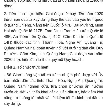
khoảng 96,5 ha; Tổng mức đầu tư dự kiến khoảng 1.40
0
tỷ
đồng.
2. Tiến trình thực hiện: Giai đoạn từ nay đến năm 2020
thực hiện đầu tư xây dựng thay thế các cầu yếu trên quốc
lộ (Làng Chiềng, Vàng trên Quốc lộ 47B; Bai Mường, Minh
Hải trên Quốc lộ 217B; Tr
à
n Dinh, Tràn Hiếu trên Quốc lộ
48E; An Tiêm trên Quốc lộ 49C; Cẩm Kim trên Quốc lộ
14H) thuộc các tỉnh: Thanh Hóa, Nghệ An, Quảng Trị,
Quảng Nam và hai đoạn tuyến nối với đường dẫn cầu Duy
Phước - Cẩm Kim, tỉnh Quảng Nam; Giai đoạn sau năm
2020 thực hiện đầu tư theo quy mô Quy hoạch.
Điều 2
.
Tổ chức thực hiện
- Bộ Giao thông vận tải có trách nhiệm phối hợp với Ủy
ban nhân dân các tỉnh: Thanh Hóa, Nghệ An, Quảng Trị,
Quảng Nam nghiên cứu, lựa chọn phương án hướng
tuyến chi tiết khi triển khai các dự án đầu tư, bảo đảm khả
năng lưu thông tốt nhất và tiết kiệm tối đa kinh phí đầu tư
xây dựng;