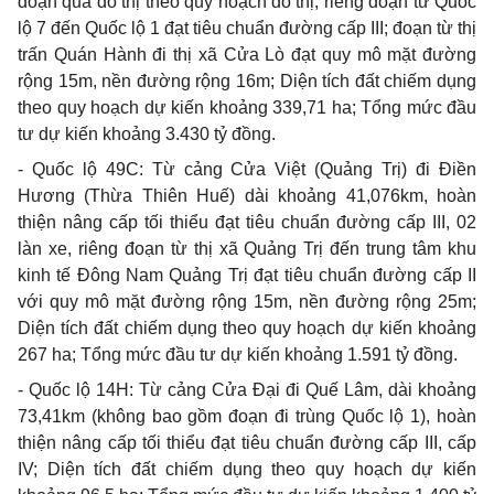
đoạn qua đô thị theo quy hoạch đô thị; riêng đoạn từ Quốc
lộ 7 đến Quốc lộ 1 đạt tiêu chuẩn đường cấp III; đoạn từ thị
trấn Quán Hành đi thị xã Cửa Lò đạt quy mô mặt đường
rộng 15m, nền đường rộng 16m; Diện tích đất chiếm dụng
theo quy hoạch dự kiến khoảng 339,71 ha; Tổng mức đầu
tư dự kiến khoảng 3.430 tỷ đồng.
- Quốc lộ 49C: Từ cảng Cửa Việt (Quảng Trị) đi Điền
Hương (Thừa Thiên Huế) dài khoảng 41,076km, hoàn
thiện nâng cấp tối thiểu đạt tiêu chuẩn đường cấp III, 02
làn xe, riêng đoạn từ thị xã Quảng Trị đến trung tâm khu
kinh tế Đông Nam Quảng Trị đạt tiêu chuẩn đường cấp II
với quy mô mặt đư
ờ
ng rộng 15m, nền đường rộng 25m;
Diện tích đất chiếm dụng theo quy hoạch dự kiến khoảng
267 ha; Tổng mức đầu tư dự kiến khoảng 1.591 tỷ đồng.
- Quốc lộ 14H: Từ cảng Cửa Đại đi Quế Lâm, dài khoảng
73,41km (không bao gồm đoạn đi trùng Quốc lộ 1), hoàn
thiện nâng cấp tối thiểu đạt tiêu chuẩn đường cấp III, cấp
IV; Diện tích đất chiếm dụng theo quy hoạch dự kiến