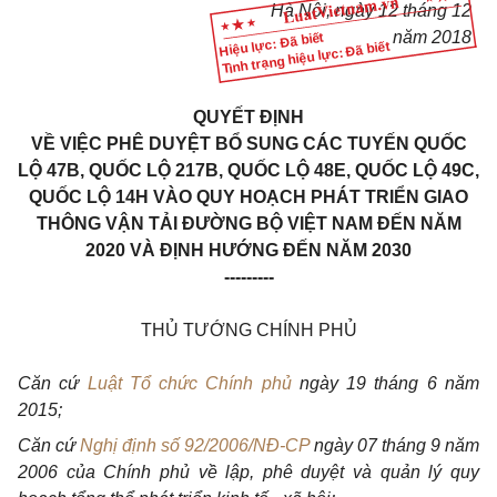
Hà Nội, ngày
12
tháng
12
năm 201
8
Hiệu lực: Đã biết
Tình trạng hiệu lực: Đã biết
QUYẾT ĐỊNH
VỀ VIỆC PHÊ DUYỆT BỔ SUNG CÁC TUYẾN QUỐC
LỘ 47B, QUỐC LỘ 217B, QUỐC LỘ 48E, QUỐC LỘ 49C,
QUỐC LỘ 14H VÀO QUY HOẠCH PHÁT TRIỂN GIAO
THÔNG VẬN TẢI ĐƯỜNG BỘ VIỆT NAM ĐẾN NĂM
2020 VÀ ĐỊNH HƯỚNG ĐẾN NĂM 2030
---------
THỦ TƯỚNG CHÍNH PHỦ
Căn cứ
Luật Tổ chức Chính phủ
ngày 19 tháng 6 năm
2015;
Căn cứ
Nghị định số 92/2006/NĐ-CP
ngày 07 tháng 9 năm
2006 của Chính phủ về lập, phê duyệt và quản lý quy