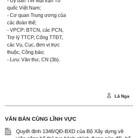
- Ủy ban TW Mặt trận Tổ
quốc Việt Nam;
- Cơ quan Trung ương của
các đoàn thể;
- VPCP: BTCN, các PCN,
Trợ lý TTCP, Cổng TTĐT,
các Vụ, Cục, đơn vị trực
thuộc, Công báo;
- Lưu: V
ă
n th
ư
, CN (3b).
Lã Nga
VĂN BẢN CÙNG LĨNH VỰC
Quyết định 1346/QĐ-BXD của Bộ Xây dựng về