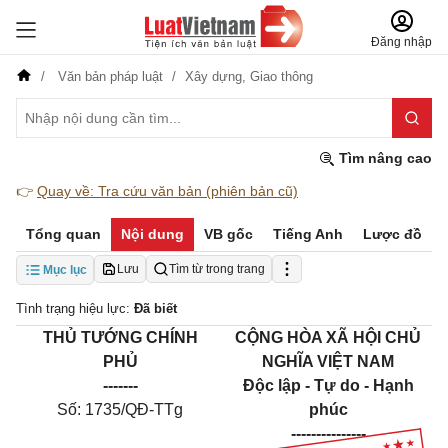
Đăng nhập
Văn bản pháp luật
Xây dựng,
Giao thông
Tìm nâng cao
👉
Quay về: Tra cứu văn bản (phiên bản cũ)
Tổng quan
Nội dung
VB gốc
Tiếng Anh
Lược đồ
Lưu
Tìm từ trong trang
Mục lục
Tình trạng hiệu lực:
Đã biết
THỦ TƯỚNG CHÍNH
CỘNG HÒA XÃ HỘI CHỦ
PHỦ
NGHĨA VIỆT NAM
-------
Độc lập - Tự do - Hạnh
Số:
1735/QĐ-TTg
phúc
---------------