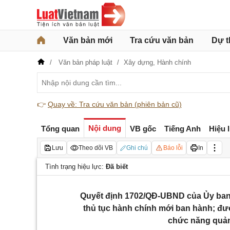
Văn bản mới
Tra cứu văn bản
Dự t
Văn bản pháp luật
Xây dựng,
Hành chính
👉
Quay về: Tra cứu văn bản (phiên bản cũ)
Nội dung
Tổng quan
VB gốc
Tiếng Anh
Hiệu 
Lưu
Theo dõi VB
Ghi chú
Báo lỗi
In
Tình trạng hiệu lực:
Đã biết
Quyết định 1702/QĐ-UBND của Ủy ban
thủ tục hành chính mới ban hành; đượ
chức năng quản