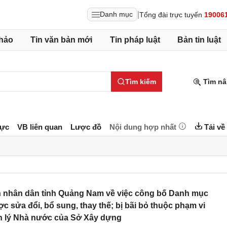
|
Danh mục
Tổng đài trực tuyến
19006
hảo
Tin văn bản mới
Tin pháp luật
Bản tin luật
Tìm kiếm
Tìm nâ
lực
VB liên quan
Lược đồ
Nội dung hợp nhất
Tải về
 nhân dân tỉnh Quảng Nam về việc công bố Danh mục
c sửa đổi, bổ sung, thay thế; bị bãi bỏ thuộc phạm vi
 lý Nhà nước của Sở Xây dựng