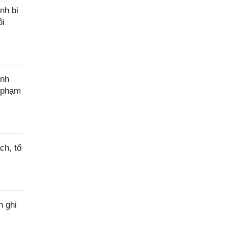
nh bị
ôi
ính
c phạm
ch, tổ
h ghi