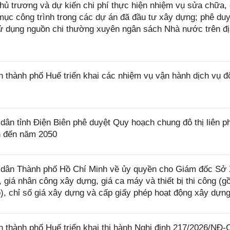
hủ trương và dự kiến chi phí thực hiện nhiệm vụ sửa chữa, 
ục công trình trong các dự án đã đầu tư xây dựng; phê du
sử dụng nguồn chi thường xuyên ngân sách Nhà nước trên đ
hành phố Huế triển khai các nhiệm vụ vận hành dịch vụ đô
n tỉnh Điện Biên phê duyệt Quy hoạch chung đô thị liên 
n đến năm 2050
dân Thành phố Hồ Chí Minh về ủy quyền cho Giám đốc Sở
 giá nhân công xây dựng, giá ca máy và thiết bị thi công (g
ó), chỉ số giá xây dựng và cấp giấy phép hoạt động xây dựn
thành phố Huế triển khai thi hành Nghị định 217/2026/NĐ-