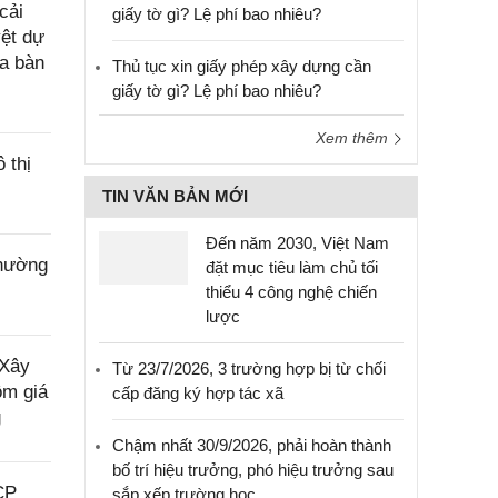
cải
giấy tờ gì? Lệ phí bao nhiêu?
yệt dự
ịa bàn
Thủ tục xin giấy phép xây dựng cần
giấy tờ gì? Lệ phí bao nhiêu?
Xem thêm
 thị
TIN VĂN BẢN MỚI
Đến năm 2030, Việt Nam
phường
đặt mục tiêu làm chủ tối
thiểu 4 công nghệ chiến
lược
 Xây
Từ 23/7/2026, 3 trường hợp bị từ chối
ồm giá
cấp đăng ký hợp tác xã
g
Chậm nhất 30/9/2026, phải hoàn thành
bố trí hiệu trưởng, phó hiệu trưởng sau
CP
sắp xếp trường học