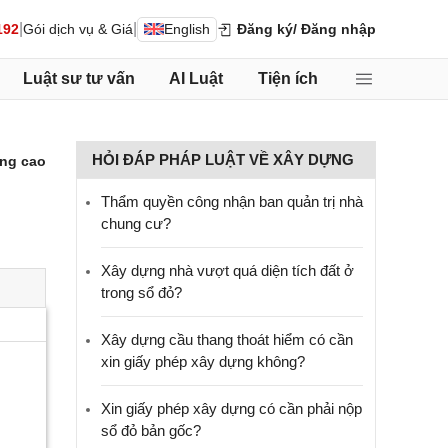
|
|
192
Gói dịch vụ & Giá
English
Đăng ký
/ Đăng nhập
Luật sư tư vấn
AI Luật
Tiện ích
HỎI ĐÁP PHÁP LUẬT VỀ XÂY DỰNG
ng cao
Thẩm quyền công nhận ban quản trị nhà
chung cư?
Xây dựng nhà vượt quá diện tích đất ở
trong sổ đỏ?
Xây dựng cầu thang thoát hiểm có cần
xin giấy phép xây dựng không?
Xin giấy phép xây dựng có cần phải nộp
sổ đỏ bản gốc?