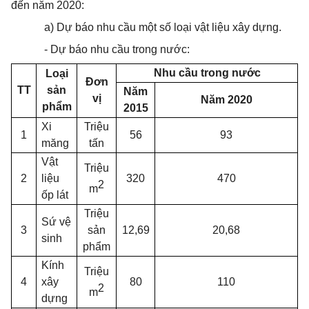
đến năm 2020:
a) Dự báo nhu cầu một số loại vật liệu xây dựng.
- Dự báo nhu cầu trong nước:
Nhu cầu trong nước
Loại
Đơn
TT
sản
Năm
vị
Năm 2020
phẩm
2015
Xi
Triệu
1
56
93
măng
tấn
Vật
Triệu
2
liệu
320
470
2
m
ốp lát
Triệu
Sứ vệ
3
sản
12,69
20,68
sinh
phẩm
Kính
Triệu
4
xây
80
110
2
m
dựng