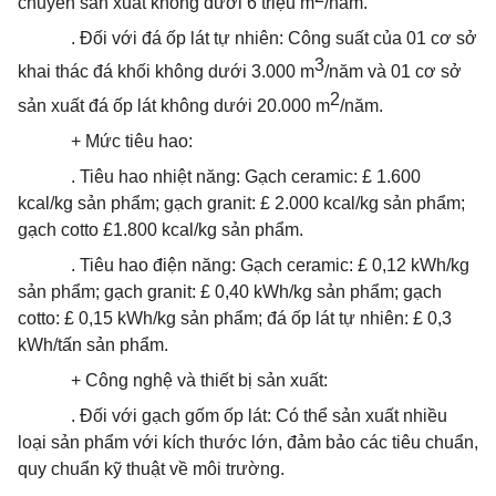
chuyền sản xuất không dưới 6 triệu m
/năm.
. Đối với đá ốp lát tự nhiên: Công suất của 01 cơ sở
3
khai thác đá khối không dưới 3.000 m
/năm và 01 cơ sở
2
sản xuất đá ốp lát không dưới 20.000 m
/năm.
+ Mức tiêu hao:
. Tiêu hao nhiệt năng: Gạch ceramic: £ 1.600
kcal/kg sản phẩm; gạch granit: £ 2.000 kcal/kg sản phẩm;
gạch cotto £1.800 kcal/kg sản phẩm.
. Tiêu hao điện năng: Gạch ceramic: £ 0,12 kWh/kg
sản phẩm; gạch granit: £ 0,40 kWh/kg sản phẩm; gạch
cotto: £ 0,15 kWh/kg sản phẩm; đá ốp lát tự nhiên: £ 0,3
kWh/tấn sản phẩm.
+ Công nghệ và thiết bị sản xuất:
. Đối với gạch gốm ốp lát: Có thể sản xuất nhiều
loại sản
phẩm
với kích thước lớn, đảm bảo các tiêu
chuẩn
,
quy
chuẩn
kỹ thuật về môi trường.