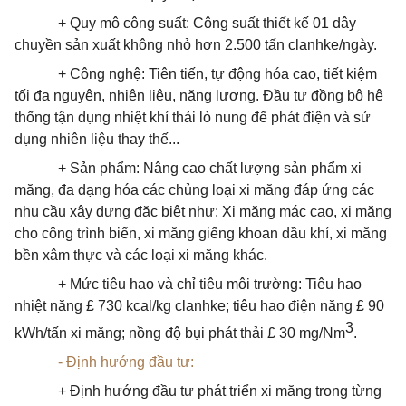
+ Quy mô công suất: Công suất thiết kế 01 dây
chuyền sản xuất không nhỏ hơn 2.500 tấn clanhke/ngày.
+ Công nghệ: Tiên tiến, tự động hóa cao, tiết kiệm
tối đa nguyên, nhiên liệu, năng lượng. Đầu tư đồng bộ hệ
thống tận dụng nhiệt khí thải lò nung để phát điện và sử
dụng nhiên liệu thay thế...
+ Sản phẩm: Nâng cao chất lượng sản phẩm xi
măng, đa dạng hóa các chủng loại xi măng đáp ứng các
nhu cầu xây dựng đặc biệt như: Xi măng mác cao, xi măng
cho công trình biển, xi măng giếng khoan dầu khí, xi măng
bền xâm thực và các loại xi măng khác.
+ Mức tiêu hao và chỉ tiêu môi trường: Tiêu hao
nhiệt năng £ 730 kcal/kg clanhke; tiêu hao điện năng £ 90
3
kWh/tấn xi măng; nồng độ bụi phát thải £ 30 mg/Nm
.
- Định hướng đầu tư:
+ Định hướng đầu tư phát triển xi măng trong từng