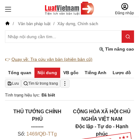
Đăng nhập
Văn bản pháp luật
Xây dựng,
Chính sách
Tìm nâng cao
👉
Quay về: Tra cứu văn bản (phiên bản cũ)
Tổng quan
Nội dung
VB gốc
Tiếng Anh
Lược đồ
Lưu
Tìm từ trong trang
Tình trạng hiệu lực:
Đã biết
THỦ TƯỚNG CHÍNH
CỘNG HÒA XÃ HỘI CHỦ
PHỦ
NGHĨA VIỆT NAM
--------
Độc lập - Tự do - Hạnh
Số:
1469/QĐ-TTg
phúc