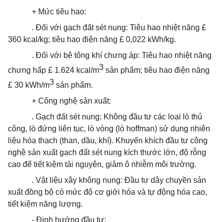
+ Mức tiêu hao:
. Đối với gạch đất sét nung: Tiêu hao nhiệt năng £
360 kcal/kg; tiêu hao điện năng £ 0,022 kWh/kg.
. Đối
với
bê tông khí chưng áp: Tiêu hao nhiệt năng
3
chưng hấp £ 1.624 kcal/m
sản phẩm; tiêu hao điện năng
3
£ 30 kWh/m
sản phẩm.
+ Công nghệ sản xuất:
. Gạch đất sét nung: Không đầu tư các loại lò thủ
công, lò đứng liên tục, lò vòng (lò hoffman) sử dụng nhiên
liệu hóa thạch (than, dầu, khí). Khuyến khích đầu tư công
nghệ sản xuất gạch đất sét nung kích thước lớn, độ rỗng
cao để tiết kiệm tài nguyên, giảm ô nhiễm môi trường.
. Vật liệu xây không nung: Đầu tư dây chuyền sản
xuất đồng bộ có mức độ cơ giới hóa và tự động hóa cao,
tiết kiệm năng lượng.
- Định hướng đầu tư: