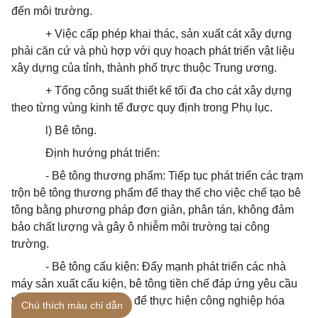
đến môi trường.
+ Việc cấp phép khai thác, sản xuất cát xây dựng
phải căn cứ và
phù hợp
với quy hoạch phát triển vật liệu
xây dựng của tỉnh, thành phố trực thuộc Trung ương.
+ Tổng công suất thiết kế tối đa cho cát xây dựng
theo từng vùng kinh tế được quy định trong Phụ lục.
l) Bê tông.
Định hướng phát triển:
- Bê tông thương phẩm: Tiếp tục phát triển các trạm
trộn bê tông thương phẩm để thay thế cho việc chế tạo bê
tông bằng phương pháp đơn giản, phân tán, không đảm
bảo chất lượng và gây ô nhiễm môi trường tại công
trường.
- Bê tông cấu kiện: Đẩy mạnh phát triển các nhà
máy sản xuất cấu kiện, bê tông tiền chế đáp ứng yêu cầu
thị trường, tạo điều kiện để thực hiện công nghiệp hóa
Chú thích màu chỉ dẫn
ngành xây dựng.