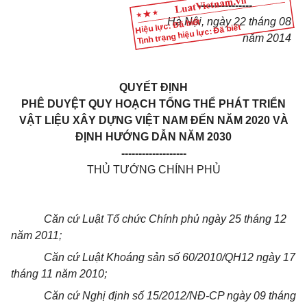
----------------
Hà Nội, ngày 22 tháng 08
Hiệu lực: Đã biết
Tình trạng hiệu lực: Đã biết
năm 2014
QUYẾT ĐỊNH
PHÊ DUYỆT QUY HOẠCH TỔNG THỂ PHÁT TRIỂN
VẬT LIỆU XÂY DỰNG VIỆT NAM ĐẾN NĂM 2020 VÀ
ĐỊNH HƯỚNG DẪN NĂM 2030
-------------------
THỦ TƯỚNG CHÍNH PHỦ
Căn cứ Luật Tổ chức Chính phủ ngày 25 tháng 12
năm 2011;
Căn cứ Luật K
hoán
g sản số 60/2010/QH12 ngày 17
tháng 11 năm 2010;
Căn cứ Nghị định số 15/2012/NĐ-CP ngày 09 tháng