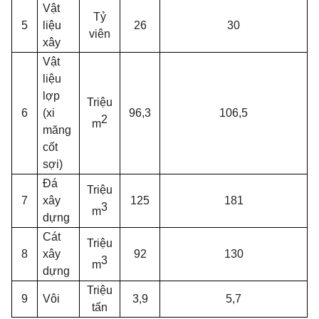
Vật
Tỷ
5
liệu
26
30
viên
xây
Vật
liệu
lợp
Triệu
6
(xi
96,3
106,5
2
m
măng
cốt
sợi)
Đá
Triệu
7
xây
125
181
3
m
dựng
Cát
Triệu
8
xây
92
130
3
m
dựng
Triệu
9
Vôi
3,9
5,7
tấn