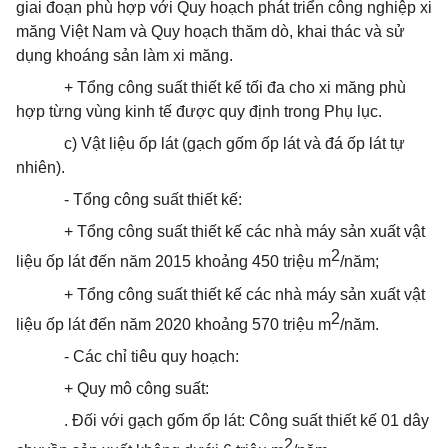
giai đoạn
phù hợp
với Quy hoạch phát triển công nghiệp xi
măng Việt Nam và Quy hoạch thăm dò, khai thác và sử
dụng k
hoán
g sản làm xi măng.
+ Tổng công suất thiết kế tối đa cho xi măng
phù
hợp
từng vùng kinh tế được quy định trong Phụ lục.
c) Vật liệu ốp lát (gạch gốm ốp lát và đá ốp lát tự
nhiên).
- Tổng công suất thiết kế:
+ Tổng công suất thiết kế các nhà máy sản xuất vật
2
liệu ốp lát đến năm 2015 khoảng 450 triệu m
/năm;
+ Tổng công suất thiết kế các nhà máy sản xuất vật
2
liệu ốp lát đến năm 2020 khoảng 570 triệu m
/năm.
- Các chỉ tiêu quy hoạch:
+ Quy mô công suất:
. Đối với gạch gốm ốp lát: Công suất thiết kế 01 dây
2