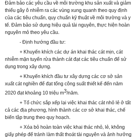
Đảm bảo các yêu cầu về môi trường khu sản xuất và giảm
thiểu gây ô nhiễm ra các vùng xung quanh theo quy định
của các tiêu chuẩn, quy
chuẩn
kỹ thuật về môi trường và y
tế. Đảm bảo sử dụng hiệu quả tài nguyên, thực hiện hoàn
nguyên mỏ theo yêu cầu.
- Định hướng đầu tư:
+ Khuyến khích các dự án khai thác cát mịn, cát
nhiễm mặn tuyển rửa thành cát đạt các tiêu chuẩn để sử
dụng trong xây dựng.
+ Khuyến khích đầu tư xây dựng các cơ sở sản
xuất cát nghiền để đạt tổng công suất thiết kế đến năm
3
2020 đạt khoảng 10 triệu m
/năm.
+ Tổ chức sắp xếp lại việc khai thác cát nhỏ lẻ ở tất
cả các địa phương, hình thành các cơ sở khai thác, chế
biến tập trung theo quy hoạch.
+ Xóa bỏ hoàn toàn việc khai thác nhỏ, lẻ, không
giấy phép để tránh làm thất
thoát
tài nguyên và ảnh hưởng