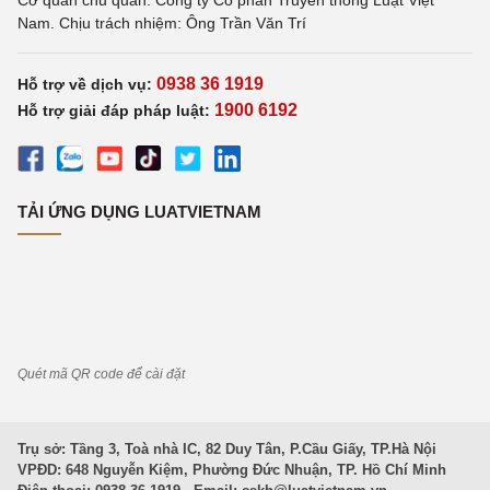
Cơ quan chủ quản: Công ty Cổ phần Truyền thông Luật Việt
Nam. Chịu trách nhiệm: Ông Trần Văn Trí
0938 36 1919
Hỗ trợ về dịch vụ:
1900 6192
Hỗ trợ giải đáp pháp luật:
TẢI ỨNG DỤNG LUATVIETNAM
Quét mã QR code để cài đặt
Trụ sở: Tầng 3, Toà nhà IC, 82 Duy Tân, P.Cầu Giấy, TP.Hà Nội
VPĐD: 648 Nguyễn Kiệm, Phường Đức Nhuận, TP. Hồ Chí Minh