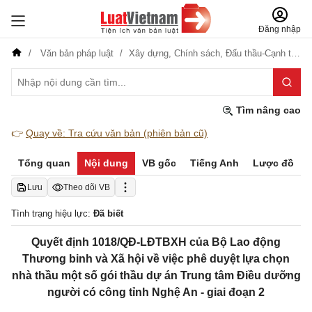
Đăng nhập
Văn bản pháp luật
Xây dựng,
Chính sách,
Đấu thầu-Cạnh tranh
Tìm nâng cao
👉
Quay về: Tra cứu văn bản (phiên bản cũ)
Tổng quan
Nội dung
VB gốc
Tiếng Anh
Lược đồ
Lưu
Theo dõi VB
Tình trạng hiệu lực:
Đã biết
Quyết định 1018/QĐ-LĐTBXH của Bộ Lao động
Thương binh và Xã hội về việc phê duyệt lựa chọn
nhà thầu một số gói thầu dự án Trung tâm Điều dưỡng
người có công tỉnh Nghệ An - giai đoạn 2