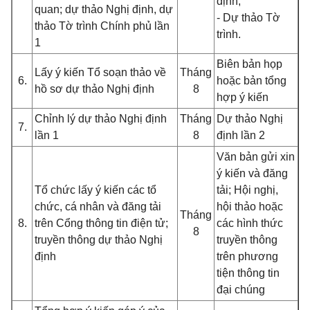
định;
quan; dự thảo Nghị định, dự
- Dự thảo Tờ
thảo Tờ trình Chính phủ lần
trình.
1
Biên bản họp
Lấy ý kiến Tổ soạn thảo về
Tháng
6.
hoặc bản tổng
hồ sơ dự thảo Nghị định
8
hợp ý kiến
Chỉnh lý dự thảo Nghị định
Tháng
Dự thảo Nghị
7.
lần 1
8
định lần 2
Văn bản gửi xin
ý kiến và đăng
Tổ chức lấy ý kiến các tổ
tải; Hội nghị,
chức, cá nhân và đăng tải
hội thảo hoặc
Tháng
8.
trên Cổng thông tin điện tử;
các hình thức
8
truyền thông dự thảo Nghị
truyền thông
định
trên phương
tiện thông tin
đại chúng