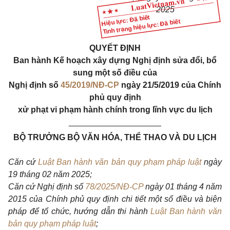
2025
Hiệu lực: Đã biết
Tình trạng hiệu lực: Đã biết
QUYẾT ĐỊNH
Ban hành Kế hoạch xây dựng Nghị định sửa đổi, bổ
sung một số điều của
Nghị định số
45/2019/NĐ-CP
ngày 21/5/2019 của Chính
phủ quy định
xử phạt vi phạm hành chính trong lĩnh vực du lịch
____________________
BỘ TRƯỞNG BỘ VĂN HÓA, THỂ THAO VÀ DU LỊCH
Căn cứ
Luật Ban hành văn bản quy phạm pháp luật
ngày
19 tháng 02 năm 2025;
Căn cứ Nghị định số
78/2025/NĐ-CP
ngày 01 tháng 4 năm
2015 của Chính phủ quy định chi tiết một số điều và biện
pháp để tổ chức, hướng dẫn thi hành
Luật Ban hành văn
bản quy phạm pháp luật
;