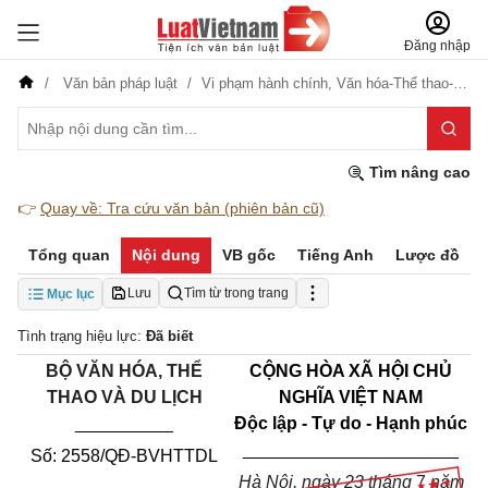
Đăng nhập
Văn bản pháp luật
Vi phạm hành chính,
Văn hóa-Thể thao-Du lịch
Tìm nâng cao
👉
Quay về: Tra cứu văn bản (phiên bản cũ)
Tổng quan
Nội dung
VB gốc
Tiếng Anh
Lược đồ
Lưu
Tìm từ trong trang
Mục lục
Tình trạng hiệu lực:
Đã biết
BỘ VĂN HÓA, THỂ
CỘNG HÒA XÃ HỘI CHỦ
THAO VÀ DU LỊCH
NGHĨA VIỆT NAM
__________
Độc lập - Tự do - Hạnh phúc
______________________
Số: 2558/QĐ-BVHTTDL
Hà Nội, ngày 23 tháng
7
năm