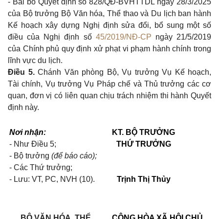
- Bãi bỏ Quyết định số 828/QĐ-BVHTTDL ngày 28/3/2025
của Bộ trưởng Bộ Văn hóa, Thể thao và Du lịch ban hành
Kế hoạch xây dựng Nghị định sửa đổi, bổ sung một số
điều của Nghị định số
45/2019/NĐ-CP
ngày 21/5/2019
của Chính phủ quy định xử phạt vi phạm hành chính trong
lĩnh vực du lịch.
Điều 5.
Chánh Văn phòng Bộ, Vụ trưởng Vụ Kế hoạch,
Tài chính, Vụ trưởng Vụ Pháp chế và Thủ trưởng các cơ
quan, đơn vị có liên quan chịu trách nhiệm thi hành Quyết
định này.
Nơi nhận:
KT. BỘ TRƯỞNG
- Như Điều 5;
THỨ TRƯỞNG
- Bộ trưởng
(để báo cáo);
- Các Thứ trưởng;
- Lưu: VT, PC, NVH (10).
Trịnh Thị Thủy
BỘ VĂN HÓA, THỂ
CỘNG HÒA XÃ HỘI CHỦ