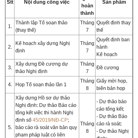
Stt
Nội dung công việc
Sản phẩm
hoàn
thành
Thành lập Tổ soạn thảo
Tháng
Quyết định thay
1.
(thay thế)
7
thế
Quyết định ban
Kế hoạch xây dựng Nghị
Tháng
2.
hành
định
7
Kế hoạch
Xây dựng Đề cương dự
Tháng
3.
Đề cương
thảo Nghị định
7
Tháng
Giấy mời họp,
4.
Họp Tổ soạn thảo lần 1
8
biên bản họp
Xây dựng Hồ sơ dự thảo
- Dự thảo báo
Nghị định: Dự thảo Báo cáo
cáo tổng kết;
tổng kết việc thi hành Nghị
- Dự thảo Báo
định số
45/2019/NĐ-CP
;
Tháng
cáo rà soát;
5.
báo cáo rà soát văn bản quy
8
- Dự thảo Nghị
phạm pháp luật có liên