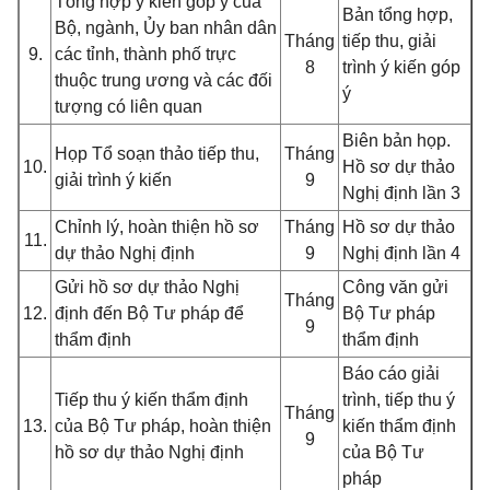
Tổng hợp ý kiến góp ý của
Bản tổng hợp,
Bộ, ngành, Ủy ban nhân dân
Tháng
tiếp thu, giải
9.
các tỉnh, thành phố trực
8
trình ý kiến góp
thuộc trung ương và các đối
ý
tượng có liên quan
Biên bản họp.
Họp Tổ soạn thảo tiếp thu,
Tháng
10.
Hồ sơ dự thảo
giải trình ý kiến
9
Nghị định lần 3
Chỉnh lý, hoàn thiện hồ sơ
Tháng
Hồ sơ dự thảo
11.
dự thảo Nghị định
9
Nghị định lần 4
Gửi hồ sơ dự thảo Nghị
Công văn gửi
Tháng
12.
định đến Bộ Tư pháp để
Bộ Tư pháp
9
thẩm định
thẩm định
Báo cáo giải
Tiếp thu ý kiến thẩm định
trình, tiếp thu ý
Tháng
13.
của Bộ Tư pháp, hoàn thiện
kiến thẩm định
9
hồ sơ dự thảo Nghị định
của Bộ Tư
pháp