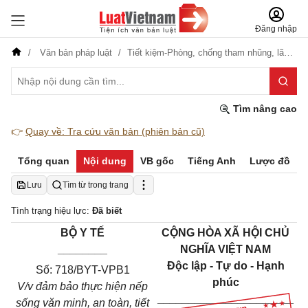
Đăng nhập
Văn bản pháp luật
Tiết kiệm-Phòng, chống tham nhũng, lãng phí
Tìm nâng cao
👉
Quay về: Tra cứu văn bản (phiên bản cũ)
Tổng quan
Nội dung
VB gốc
Tiếng Anh
Lược đồ
Lưu
Tìm từ trong trang
Tình trạng hiệu lực:
Đã biết
BỘ Y TẾ
CỘNG HÒA XÃ HỘI CHỦ
________
NGHĨA VIỆT NAM
Độc lập - Tự do - Hạnh
Số: 718/BYT-VPB1
phúc
V/v đảm bảo thực hiện nếp
______________________
sống văn minh, an toàn, tiết