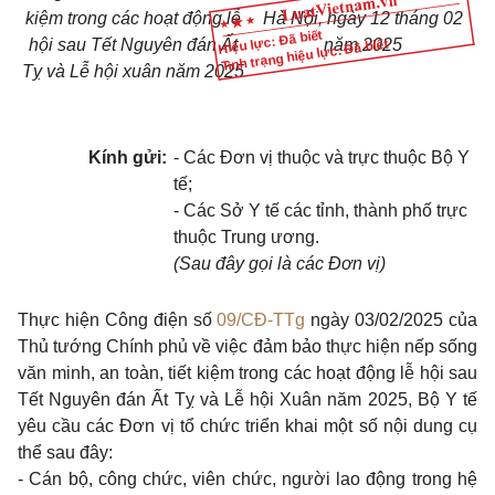
kiệm trong các hoạt động lễ
Hà Nội, ngày
12
tháng
02
Hiệu lực: Đã biết
Tình trạng hiệu lực: Đã biết
hội sau Tết Nguyên đán Ất
năm
2025
Tỵ và Lễ hội xuân năm 2025
Kính gửi:
- Các Đơn vị thuộc và trực thuộc Bộ Y
tế;
- Các Sở Y tế các tỉnh, thành phố trực
thuộc Trung ương.
(Sau đây gọi là các Đơn vị)
Thực hiện Công điện số
09/CĐ-TTg
ngày 03/02/2025 của
Thủ tướng Chính phủ về việc đảm bảo thực hiện nếp sống
văn minh, an toàn, tiết kiệm trong các hoạt động lễ hội sau
Tết Nguyên đán
Ấ
t Tỵ và Lễ hội Xuân năm 2025, Bộ Y tế
yêu cầu các Đơn vị tổ chức triển khai một số nội dung cụ
thể sau đây:
- Cán bộ, công chức, viên chức, người lao động trong hệ