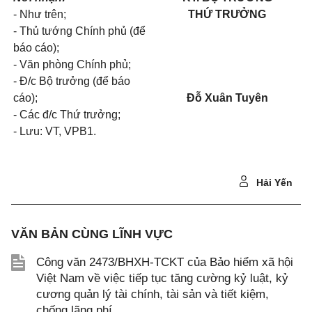
- Như trên;
THỨ TRƯỞNG
- Thủ tướng Chính phủ (để
báo cáo);
- Văn phòng Chính phủ;
- Đ/c Bộ trưởng (để báo
cáo);
Đỗ X
uân Tuyên
- Các đ/c Thứ trưởng;
- Lưu: VT, VPB1.
Hải Yến
VĂN BẢN CÙNG LĨNH VỰC
Công văn 2473/BHXH-TCKT của Bảo hiểm xã hội
Việt Nam về việc tiếp tục tăng cường kỷ luật, kỷ
cương quản lý tài chính, tài sản và tiết kiệm,
chống lãng phí