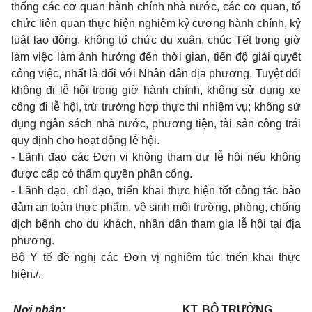
thống các cơ quan h
àn
h ch
ín
h nhà nước, các cơ quan, tổ
chức liên quan thực hiện nghiêm kỷ cương hành chính, kỷ
luật lao động, không tổ chức du xuân, chúc Tết trong giờ
làm việc làm ảnh hưởng đến thời gian, tiến độ giải quyết
công việc, nhất là đối với Nhân d
â
n đ
ị
a phương. Tuyệt đ
ố
i
không đi l
ễ
hội trong giờ hành chính, không sử dụng xe
công đi lễ hội, trừ trường hợp thực thi nhiệm vụ; không sử
dụng ngân sách nhà nước, phương tiện, tài sản c
ô
ng trái
quy định cho hoạt động lễ hội.
- L
ã
nh đạo các Đơn vị không tham dự l
ễ
hội n
ế
u không
được cấp có thẩm quyền phân công.
- L
ã
nh đạo, chỉ đạo, t
riể
n khai thực hiện t
ố
t công tác bảo
đảm an toàn thực phẩm, vệ sinh môi trường, phòng, chống
dịch bệnh cho du khách, nhân dân tham gia lễ hội tại địa
phương.
Bộ Y tế đề nghị các Đơn vị nghiêm túc triển khai thực
hiện./.
Nơi nhận:
KT. BỘ TRƯỞNG