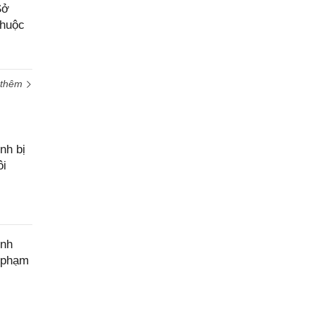
cầu
Sở
hỗ trợ
thuộc
 thêm
nh bị
ôi
ính
c phạm