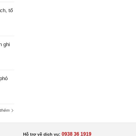
ch, tổ
h ghi
 phó
 thêm
0938 36 1919
Hỗ trợ về dịch vụ: