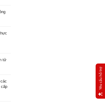
ông
thực
n tử
 các
a cấp
Yêu