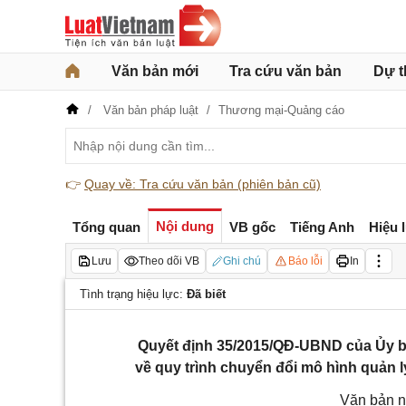
Văn bản mới
Tra cứu văn bản
Dự t
Văn bản pháp luật
Thương mại-Quảng cáo
👉
Quay về: Tra cứu văn bản (phiên bản cũ)
Nội dung
Tổng quan
VB gốc
Tiếng Anh
Hiệu 
Lưu
Theo dõi VB
Ghi chú
Báo lỗi
In
Tình trạng hiệu lực:
Đã biết
Quyết định 35/2015/QĐ-UBND của Ủy b
về quy trình chuyển đổi mô hình quản l
Văn bản n