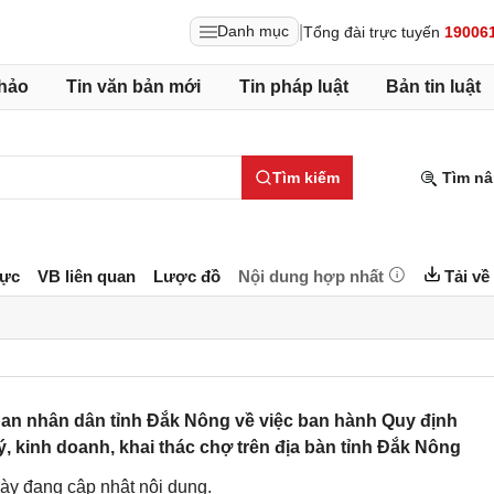
|
Danh mục
Tổng đài trực tuyến
19006
hảo
Tin văn bản mới
Tin pháp luật
Bản tin luật
Tìm kiếm
Tìm nâ
lực
VB liên quan
Lược đồ
Nội dung hợp nhất
Tải về
an nhân dân tỉnh Đắk Nông về việc ban hành Quy định
ý, kinh doanh, khai thác chợ trên địa bàn tỉnh Đắk Nông
ày đang cập nhật nội dung.