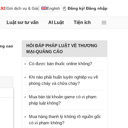
|
|
192
Gói dịch vụ & Giá
English
Đăng ký
/ Đăng nhập
Luật sư tư vấn
AI Luật
Tiện ích
HỎI ĐÁP PHÁP LUẬT VỀ THƯƠNG
ng cao
MẠI-QUẢNG CÁO
Có được bán thuốc online không?
Khi nào phải huấn luyện nghiệp vụ về
phòng cháy và chữa cháy?
Mua bán tài khoản game có vi phạm
pháp luật không?
Mua hàng thanh lý không rõ nguồn gốc
có vi phạm không?