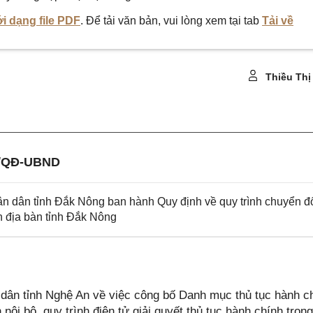
i dạng file PDF
. Để tải văn bản, vui lòng xem tại tab
Tải về
Thiều Thị
5/QĐ-UBND
 dân tỉnh Đắk Nông ban hành Quy định về quy trình chuyển đ
ên địa bàn tỉnh Đắk Nông
ân tỉnh Nghệ An về việc công bố Danh mục thủ tục hành c
ội bộ, quy trình điện tử giải quyết thủ tục hành chính trong