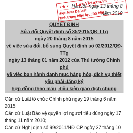
Hà Nội, ngày
13
tháng
8
Hiệu lực: Đã biết
Tình trạng hiệu lực: Đã biết
năm
2019
QUYẾT ĐỊNH
Sửa đổi Quyết định số 35/2015/QĐ-TTg
ngày
20
tháng
8
năm
2015
về việc sửa đổi, bổ
sung
Quyết định số 02/2012/QĐ-
TTg
ngày
13
tháng
01
năm
2012
của Thủ tướng Chính
phủ
về việc
ban
hành
danh
mục hàng hóa, dịch vụ thiết
yếu phải đăng ký
hợp đồng
theo
mẫu, điều kiện
giao
dịch
chung
Căn cứ Luật tổ chức Chính phủ ngày 19 tháng 6 năm
2015;
Căn cứ Luật Bảo vệ quyền lợi người tiêu dùng ngày 17
tháng 11 năm 2010;
Căn cứ Nghị định số 99/2011/NĐ-CP ngày 27 tháng 10