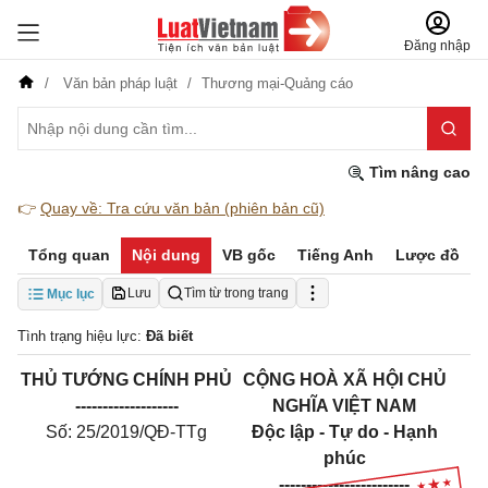
Đăng nhập
Văn bản pháp luật
Thương mại-Quảng cáo
Tìm nâng cao
👉
Quay về: Tra cứu văn bản (phiên bản cũ)
Tổng quan
Nội dung
VB gốc
Tiếng Anh
Lược đồ
Lưu
Tìm từ trong trang
Mục lục
Tình trạng hiệu lực:
Đã biết
THỦ TƯỚNG CHÍNH PHỦ
CỘNG HOÀ XÃ HỘI CHỦ
-------------------
NGHĨA VIỆT
NAM
Số: 25/2019/QĐ-TTg
Độc lập
-
Tự
do -
Hạnh
phúc
------------------------