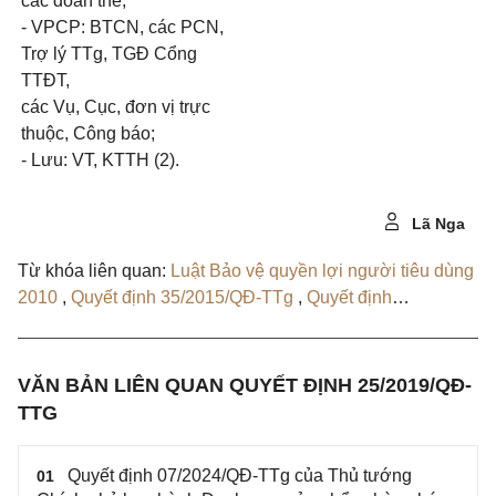
các đoàn thể;
- VPCP:
BTCN,
các PCN,
Trợ lý TTg, TGĐ Cổng
TTĐT,
các Vụ, Cục, đơn vị trực
thuộc, Công báo;
- Lưu: VT, KTTH (2).
Lã Nga
Từ khóa liên quan:
Luật Bảo vệ quyền lợi người tiêu dùng
2010
,
Quyết định 35/2015/QĐ-TTg
,
Quyết định
07/2024/QĐ-TTg
VĂN BẢN LIÊN QUAN QUYẾT ĐỊNH 25/2019/QĐ-
TTG
Quyết định 07/2024/QĐ-TTg của Thủ tướng
01