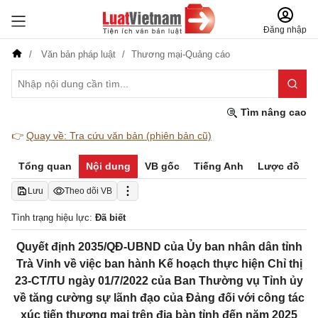
Đăng nhập
Văn bản pháp luật
Thương mại-Quảng cáo
Tìm nâng cao
👉
Quay về: Tra cứu văn bản (phiên bản cũ)
Tổng quan
Nội dung
VB gốc
Tiếng Anh
Lược đồ
Lưu
Theo dõi VB
Tình trạng hiệu lực:
Đã biết
Quyết định 2035/QĐ-UBND của Ủy ban nhân dân tỉnh
Trà Vinh về việc ban hành Kế hoạch thực hiện Chỉ thị
23-CT/TU ngày 01/7/2022 của Ban Thường vụ Tỉnh ủy
về tăng cường sự lãnh đạo của Đảng đối với công tác
xúc tiến thương mại trên địa bàn tỉnh đến năm 2025