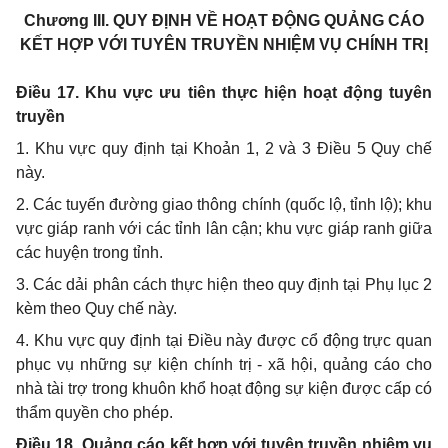
Chương III.
QUY ĐỊNH VỀ HOẠT ĐỘNG QUẢNG CÁO
KẾT HỢP VỚI TUYÊN TRUYỀN NHIỆM VỤ CHÍNH TRỊ
Điều 17. Khu vực ưu tiên thực hiện hoạt động tuyên
truyền
1. Khu vực quy định tại Khoản 1, 2 và 3 Điều 5 Quy chế
này.
2. Các tuyến đường giao thông chính (quốc lộ, tỉnh lộ); khu
vực giáp ranh với các tỉnh lân cận; khu vực giáp ranh giữa
các huyện trong tỉnh.
3. Các dải phân cách thực hiện theo quy định tại Phụ lục 2
kèm theo Quy chế này.
4. Khu vực quy định tại Điều này được cổ động trực quan
phục vụ những sự kiện chính trị - xã hội, quảng cáo cho
nhà tài trợ trong khuôn khổ hoạt động sự kiện được cấp có
thẩm quyền cho phép.
Điều 18. Quảng cáo
kết hợp với tuyên truyền nhiệm vụ