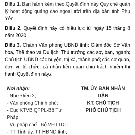
Điều 1.
Ban hành kèm theo Quyết định này Quy chế quản
lý hoạt động quảng cáo ngoài trời trên địa bàn tỉnh Phú
Yên.
Điều 2.
Quyết định này có hiệu lực từ ngày 15 tháng 8
năm 2020
Điều 3.
Chánh Văn phòng UBND tỉnh; Giám đốc Sở Văn
hóa, Thể thao và Du lịch; Thủ trưởng các sở, ban, ngành;
Chủ tịch UBND các huyện, thị xã, thành phố; các cơ quan,
đơn vị, tổ chức, cá nhân liên quan chịu trách nhiệm thi
hành Quyết định này./.
Nơi nhận:
TM. ỦY BAN NHÂN
-
Như Điều 3;
DÂN
- Văn phòng Chính phủ;
KT. CHỦ TỊCH
- Cục KTVB QPPL-Bộ Tư
PHÓ CHỦ TỊCH
Pháp;
- Vụ pháp chế - Bộ VHTTDL;
- TT Tỉnh ủy, TT HĐND tỉnh;