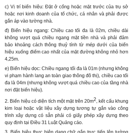
c) Vị trí biển hiệu: Đặt ở cổng hoặc mặt trước của trụ sở
hoặc nơi kinh doanh của tổ chức, cá nhân và phải được
gắn áp vào tường nhà.
đ)
Biển hiệu ngang: Chiều cao tối đa là 02m, chiều dài
không vượt quá chiều ngang mặt tiền nhà và phải đảm
bảo khoảng cách thông thuỷ tính từ mép dưới của biển
hiệu xuống điểm cao nhất của mặt đường không nhỏ hơn
4,25m.
e) Biển hiệu dọc: Chiều ngang tối đa là 01m (nhưng không
vi phạm hành lang an toàn giao thông đô thị), chiều cao tối
đa là 04m (nhưng không vượt quá chiều cao của tầng nhà
nơi đặt biển hiệu).
2
2. Biển hiệu có diện tích một mặt trên 20m
, kết cấu khung
kim loại hoặc vật liệu xây dựng tương tự gắn vào công
trình xây dựng có sẵn phải có giấy phép xây dựng theo
quy định tại Điều 31 Luật Quảng cáo.
3. Biển hiệu thực hiện dạng chữ gắn trực tiếp lên tường