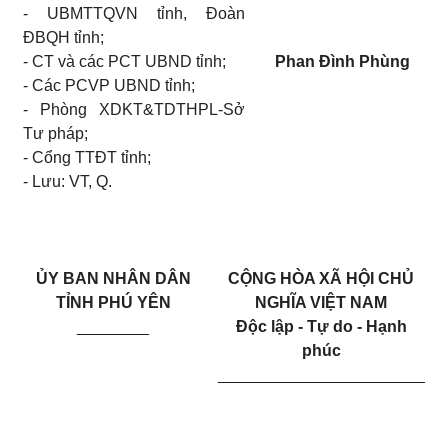
- UBMTTQVN tỉnh, Đoàn
ĐBQH tỉnh;
- CT và các PCT UBND tỉnh;
Phan Đình Phùng
- Các PCVP UBND tỉnh;
- Phòng XDKT&TDTHPL-Sở
Tư pháp;
- Cổng TTĐT tỉnh;
- Lưu: VT, Q.
ỦY BAN NHÂN DÂN
CỘNG HÒA XÃ HỘI CHỦ
TỈNH PHÚ YÊN
NGHĨA VIỆT NAM
________
Độc lập - Tự do - Hạnh
phúc
_______________________