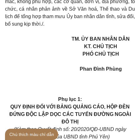
mắc, không phù hợp, các cơ quan, đơn vị, địa phương, tổ
chức, cá nhân phản ảnh về Sở Văn hoá, Thể thao và Du
lịch để tổng hợp tham mưu Ủy ban nhân dân tỉnh, sửa đổi,
bổ sung kịp thời./.
TM. ỦY BAN NHÂN DÂN
KT. CHỦ TỊCH
PHÓ CHỦ TỊCH
Phan Đình Phùng
Phụ lục 1:
QUY ĐỊNH ĐỐI VỚI BẢNG QUẢNG CÁO, HỘP ĐÈN
ĐỨNG ĐỘC LẬP DỌC CÁC TUYẾN ĐƯỜNG NGOÀI
ĐÔ THỊ
(Kèm theo Quyết định số: 20/2020/QĐ-UBND ngày
Chú thích màu chỉ dẫn
05/8/2020 của UBND tỉnh Phú Yên)