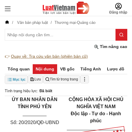
Đăng nhập
Văn bản pháp luật
Thương mại-Quảng cáo
Tìm nâng cao
👉
Quay về: Tra cứu văn bản (phiên bản cũ)
Tổng quan
Nội dung
VB gốc
Tiếng Anh
Lược đồ
Lưu
Tìm từ trong trang
Mục lục
Tình trạng hiệu lực:
Đã biết
ỦY BAN NHÂN DÂN
CỘNG HÒA XÃ HỘI CHỦ
TỈNH PHÚ YÊN
NGHĨA VIỆT NAM
_________
Độc lập - Tự do - Hạnh
phúc
Số: 20/2020/QĐ-UBND
______________________