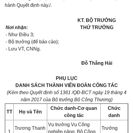
hành Quyết định này./.
KT. BỘ TRƯỞNG
Nơi nhận:
THỨ TRƯỞNG
- Như Điều 3;
- Bộ trưởng (để báo cáo);
- Lưu VT, CNNg.
Đỗ Thắng Hải
PHỤ LỤC
DANH SÁCH THÀNH VIÊN ĐOÀN CÔNG TÁC
(Kèm theo Quyết định số 1361 /QĐ-BCT ngày 19 tháng 4
năm 2017 của Bộ trưởng Bộ Công Thương)
Chức danh-Cơ quan
Chức
TT
Họ và Tên
công tác
danh
Vụ trưởng Vụ Công
Trương Thanh
Trưởng
1
nghiệp nặng, Bộ Công