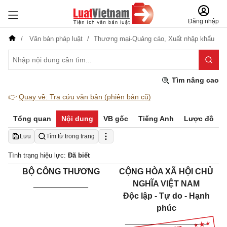
Đăng nhập
Văn bản pháp luật
Thương mại-Quảng cáo,
Xuất nhập khẩu
Tìm nâng cao
👉
Quay về: Tra cứu văn bản (phiên bản cũ)
Tổng quan
Nội dung
VB gốc
Tiếng Anh
Lược đồ
Lưu
Tìm từ trong trang
Tình trạng hiệu lực:
Đã biết
BỘ CÔNG THƯƠNG
CỘNG HÒA XÃ HỘI CHỦ
____________
NGHĨA VIỆT NAM
Độc lập - Tự do - Hạnh
phúc
__________________