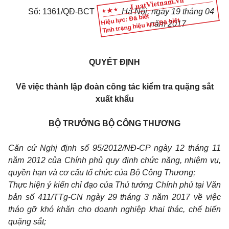
Số: 1361/QĐ-BCT
Hà Nội, ngày 19 tháng 04
Hiệu lực: Đã biết
Tình trạng hiệu lực: Đã biết
năm 2017
QUYẾT ĐỊNH
Về việc thành lập đoàn công tác kiểm tra quặng sắt
xuất khẩu
BỘ TRƯỞNG BỘ CÔNG THƯƠNG
Căn cứ Nghị định số 95/2012/NĐ-CP ngày 12 tháng 11
năm 2012 của Chính phủ quy định chức năng, nhiệm vụ,
quyền hạn và cơ cấu tổ chức của Bộ Công Thương;
Thực hiện ý kiến chỉ đạo của Thủ tướng Chính phủ tại Văn
bản số 411/TTg-CN ngày 29 tháng 3 năm 2017 về việc
tháo gỡ khó khăn cho doanh nghiệp khai thác, chế biến
quặng sắt;