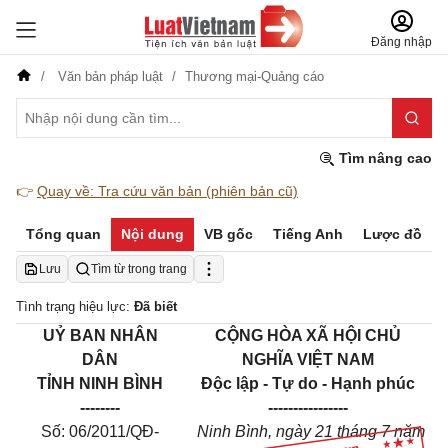
Đăng nhập
Văn bản pháp luật
Thương mại-Quảng cáo
Tìm nâng cao
👉
Quay về: Tra cứu văn bản (phiên bản cũ)
Tổng quan
Nội dung
VB gốc
Tiếng Anh
Lược đồ
Lưu
Tìm từ trong trang
Tình trạng hiệu lực:
Đã biết
UỶ BAN NHÂN
CỘNG HÒA XÃ HỘI CHỦ
DÂN
NGHĨA VIỆT NAM
TỈNH NINH BÌNH
Độc lập - Tự do - Hạnh phúc
--------
----------------
Số: 06/2011/QĐ-
Ninh Bình, ngày 21 tháng 7 năm