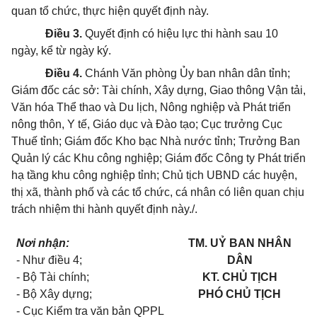
quan tổ chức, thực hiện quyết định này.
Điều 3.
Quyết định có hiệu lực thi hành sau 10
ngày, kể từ ngày ký.
Điều 4.
Chánh Văn phòng Ủy ban nhân dân tỉnh;
Giám đốc các sở: Tài chính, Xây dựng, Giao thông Vận tải,
Văn hóa Thể thao và Du lịch, Nông nghiệp và Phát triển
nông thôn, Y tế, Giáo dục và Đào tạo; Cục trưởng Cục
Thuế tỉnh; Giám đốc Kho bạc Nhà nước tỉnh; Trưởng Ban
Quản lý các Khu công nghiệp; Giám đốc Công ty Phát triển
hạ tầng khu công nghiệp tỉnh; Chủ tịch UBND các huyện,
thị xã, thành phố và các tổ chức, cá nhân có liên quan chịu
trách nhiệm thi hành quyết định này./.
Nơi nhận:
TM. UỶ BAN NHÂN
- Như điều 4;
DÂN
- Bộ Tài chính;
KT. CHỦ TỊCH
- Bộ Xây dựng;
PHÓ CHỦ TỊCH
- Cục Kiểm tra văn bản QPPL