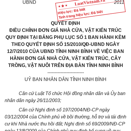
UBND
2011
Hiệu lực: Đã biết
Tình trạng hiệu lực: Đã biết
QUYẾT ĐỊNH
ĐIỀU CHỈNH ĐƠN GIÁ NHÀ CỬA, VẬT KIẾN TRÚC
QUY ĐỊNH TẠI BẢNG PHỤ LỤC SỐ 1 BAN HÀNH KÈM
THEO QUYẾT ĐỊNH SỐ 15/2010/QĐ-UBND NGÀY
12/7/2010 CỦA UBND TỈNH NINH BÌNH VỀ VIỆC BAN
HÀNH ĐƠN GIÁ NHÀ CỬA, VẬT KIẾN TRÚC, CÂY
TRỒNG, VẬT NUÔI TRÊN ĐỊA BÀN TỈNH NINH BÌNH
-------------------------
UỶ BAN NHÂN DÂN TỈNH NINH BÌNH
Căn cứ Luật Tổ chức Hội đồng nhân dân và Ủy ban
nhân dân ngày 26/11/2003;
Căn cứ Nghị định số 197/2004/NĐ-CP ngày
03/12/2004 của Chính phủ về bồi thường, hỗ trợ và tái định
cư khi Nhà nước thu hồi đất; Nghị định số 69/2009/NĐ-CP
ngày 13/8/2009 của Chính phủ quy định bổ sung về quy