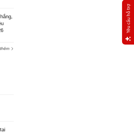
Thắng,
ều
26
 thêm
Yêu
cầu
hỗ trợ
tại