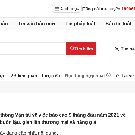
|
Danh mục
Tổng đài trực tuyến
19006
hảo
Tin văn bản mới
Tin pháp luật
Bản tin luật
Tìm kiếm
Tìm nâ
lực
VB liên quan
Lược đồ
Nội dung hợp nhất
Tải về
hông Vận tải về việc báo cáo 9 tháng đầu năm 2021 về
buôn lậu, gian lận thương mại và hàng giả
ày đang cập nhật nội dung.