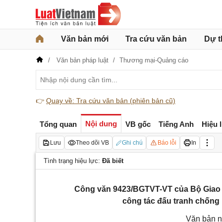
Văn bản mới
Tra cứu văn bản
Dự t
Văn bản pháp luật
Thương mại-Quảng cáo
👉
Quay về: Tra cứu văn bản (phiên bản cũ)
Nội dung
Tổng quan
VB gốc
Tiếng Anh
Hiệu 
Lưu
Theo dõi VB
Ghi chú
Báo lỗi
In
Tình trạng hiệu lực:
Đã biết
Công văn 9423/BGTVT-VT của Bộ Giao t
công tác đấu tranh chống 
Văn bản n