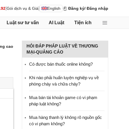
|
|
192
Gói dịch vụ & Giá
English
Đăng ký
/ Đăng nhập
Luật sư tư vấn
AI Luật
Tiện ích
HỎI ĐÁP PHÁP LUẬT VỀ THƯƠNG
ng cao
MẠI-QUẢNG CÁO
Có được bán thuốc online không?
Khi nào phải huấn luyện nghiệp vụ về
phòng cháy và chữa cháy?
Mua bán tài khoản game có vi phạm
pháp luật không?
Mua hàng thanh lý không rõ nguồn gốc
có vi phạm không?