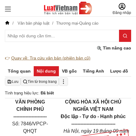
Đăng nhập
Văn bản pháp luật
Thương mại-Quảng cáo
Tìm nâng cao
👉
Quay về: Tra cứu văn bản (phiên bản cũ)
Tổng quan
Nội dung
VB gốc
Tiếng Anh
Lược đồ
Lưu
Tìm từ trong trang
Tình trạng hiệu lực:
Đã biết
VĂN PHÒNG
CỘNG HÒA XÃ HỘI CHỦ
CHÍNH PHỦ
NGHĨA VIỆT NAM
----------------------
Độc lập - Tự do - Hạnh phúc
Số: 7846/VPCP-
-----------------------------
QHQT
Hà Nội, ngày 19 tháng 09 năm