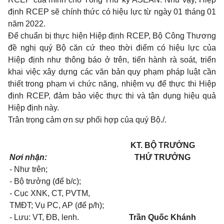
định RCEP sẽ chính thức có hiệu lực từ ngày 01 tháng 01
năm 2022.
Để chuẩn bị thực hiện Hiệp định RCEP, Bộ Công Thương
đề nghị quý Bộ căn cứ theo thời điểm có hiệu lực của
Hiệp định như thông báo ở trên, tiến hành rà soát, triển
khai việc xây dựng các văn bản quy phạm pháp luật cần
thiết trong phạm vi chức năng, nhiệm vụ để thực thi Hiệp
định RCEP, đảm bảo việc thực thi và tận dụng hiệu quả
Hiệp định này.
Trân trọng cảm ơn sự phối hợp của quý Bộ./.
KT. BỘ TRƯỞNG
Nơi nhận:
THỨ TRƯỞNG
- Như trên;
- Bộ trưởng (để b/c);
- Cục XNK, CT, PVTM,
TMĐT; Vụ PC, AP (để p/h);
- Lưu: VT
,
ĐB, lenh.
Trần Quốc Khánh