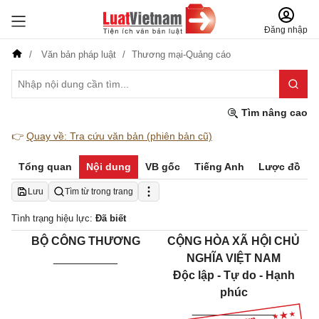
Đăng nhập
Văn bản pháp luật
Thương mại-Quảng cáo
Tìm nâng cao
👉
Quay về: Tra cứu văn bản (phiên bản cũ)
Tổng quan
Nội dung
VB gốc
Tiếng Anh
Lược đồ
Lưu
Tìm từ trong trang
Tình trạng hiệu lực:
Đã biết
BỘ CÔNG THƯƠNG
CỘNG HÒA XÃ HỘI CHỦ
__________
NGHĨA VIỆT NAM
Độc lập - Tự do - Hạnh
phúc
_____________