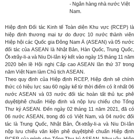
- Ngân hàng nhà nước Việt
Nam.
Hiệp định Đối tác Kinh tế Toàn diện Khu vực (RCEP) là
hiệp định thương mại tự do được 10 nước thành viên
Hiệp hội các Quốc gia Đông Nam Á (ASEAN) và 05 nước
đối tác của ASEAN là Nhật Bản, Hàn Quốc, Trung Quốc,
Ốt-xtrây-li-a và Niu Di-lân ký kết vào ngày 15 tháng 11 năm
2020 bên lề Hội nghị Cấp cao ASEAN lần thứ 37 trong
năm Việt Nam làm Chủ tịch ASEAN.
Theo quy định của Hiệp định RCEP, Hiệp định sẽ chính
thức có hiệu lực sau 60 ngày kể từ thời điểm có ít nhất 06
nước ASEAN và 03 nước đối tác hoàn tất thủ tục phê
duyệt/phê chuẩn Hiệp định và nộp lưu chiểu cho Tổng
Thư ký ASEAN. Đến ngày 02 tháng 11 năm 2021, đã có
06 nước ASEAN, trong đó có Việt Nam, và 04 nước đối
tác là Trung Quốc, Nhật Bản, Ốt-xtrây-li-a và Niu Di-lân
nộp lưu chiểu văn kiện phê duyệt/phê chuẩn Hiệp định
RCEP của mình cho Tổng Thư ký ASEAN. Như vậy, Hiệp