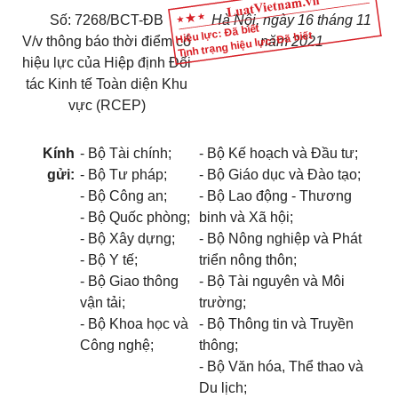
Số: 7268/BCT-ĐB
Hà Nội, ngày 16 tháng 11
Hiệu lực: Đã biết
Tình trạng hiệu lực: Đã biết
V/v thông báo thời điểm có
năm 2021
hiệu lực của Hiệp định Đối
tác Kinh tế Toàn diện Khu
vực (RCEP)
Kính
- Bộ Tài chính;
- Bộ Kế hoạch và Đầu tư;
gửi:
- Bộ Tư pháp;
- Bộ Giáo dục và Đào tạo;
- Bộ Công an;
- Bộ Lao động - Thương
- Bộ Quốc phòng;
binh và Xã hội;
- Bộ Xây dựng;
- Bộ Nông nghiệp và Phát
- Bộ Y tế;
triển nông thôn;
- Bộ Giao thông
- Bộ Tài nguyên và Môi
vận tải;
trường;
- Bộ Khoa học và
- Bộ Thông tin và Truyền
Công nghệ;
thông;
- Bộ Văn hóa, Thể thao và
Du lịch;