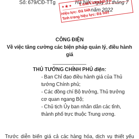
Số:
679
/CĐ-TTg
Hà Nội, ngày 31 tháng 7
năm 2022
Hiệu lực: Đã biết
Tình trạng hiệu lực: Đã biết
CÔNG ĐIỆN
Về việc tăng cường các biện pháp quản lý, điều hành
giá
____________
THỦ TƯỚNG CHÍNH PHỦ
điện:
- Ban Chỉ đạo điều hành giá của Thủ
tướng Chính phủ;
- Các đồng chí Bộ trưởng, Thủ trưởng
cơ quan ngang Bộ;
- Chủ tịch Ủy ban nhân dân các tỉnh,
thành phố trực thuộc Trung ương.
Trước diễn biến giá cả các hàng hóa, dịch vụ thiết yếu