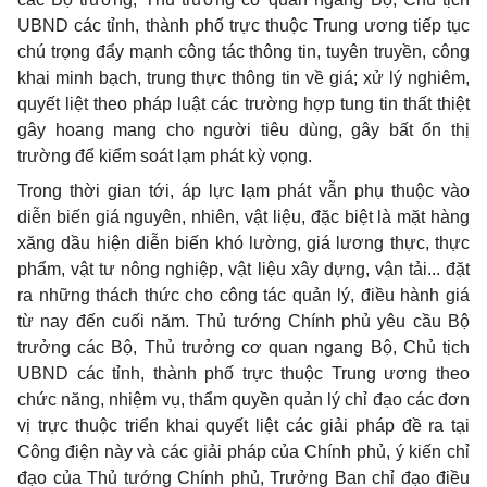
UBND các tỉnh, thành phố trực thuộc Trung ương tiếp tục
chú trọng đẩy mạnh công tác thông tin, tuyên truyền, công
khai minh bạch, trung thực thông tin về giá; xử lý nghiêm,
quyết liệt theo pháp luật các trường hợp tung tin thất thiệt
gây hoang mang cho người tiêu dùng, gây bất ổn thị
trường để kiểm soát lạm phát kỳ vọng.
Trong thời gian tới, áp lực lạm phát vẫn phụ thuộc vào
diễn biến giá nguyên, nhiên, vật liệu, đặc biệt là mặt hàng
xăng d
ầ
u hiện di
ễ
n bi
ế
n khó lường, giá lương thực, thực
phẩm, vậ
t
tư nông nghiệp, vật liệu xây dựng, vận tải... đặt
ra những thách thức cho công tác quản lý, điều hành giá
từ nay đến cuối năm. Thủ tướng Chính phủ yêu cầu Bộ
trưởng các Bộ, Thủ trưởng cơ quan ngang Bộ, Chủ tịch
UBND các tỉnh, thành phố trực thuộc Trung ương theo
chức năng, nhiệm vụ, thẩm quyền quản lý chỉ đạo các đơn
vị trực thuộc triển khai quyết liệt các giải pháp đề ra tại
Công điện này và các giải pháp của Chính phủ, ý kiến chỉ
đạo của Thủ tướng Chính phủ, Trưởng Ban chỉ đạo điều