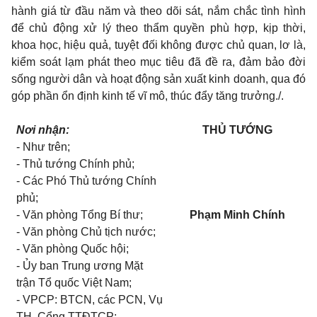
hành giá từ đ
ầ
u năm và theo dõi sát, n
ắ
m ch
ắ
c tình hình
để chủ động xử lý theo thẩm quyền phù hợp, kịp thời,
khoa học, hiệu quả, tuyệt đ
ố
i không được chủ quan, lơ là,
kiểm soát lạm phát theo mục tiêu đã đ
ề
ra, đảm bảo đời
sống người dân và hoạt động sản xuất kinh doanh, qua đó
góp phần ổn định kinh tế vĩ mô, thúc đẩy tăng trưởng./.
Nơi nhận:
THỦ TƯỚNG
- Như trên;
- Thủ tướng Chính phủ;
- Các Phó Thủ tướng Chính
phủ;
- Văn phòng Tổng Bí thư;
Ph
ạ
m Minh Chính
- Văn phòng Chủ tịch nước;
- Văn phòng Quốc hội;
- Ủy ban Trung ương Mặt
trận Tổ quốc Việt Nam;
- VPCP: BTCN, các PCN, Vụ
TH, Cổng TTĐTCP;