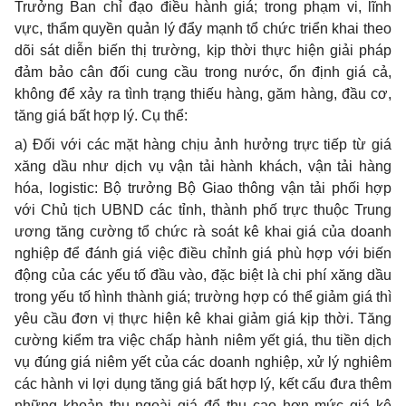
Trưởng Ban chỉ đạo điều hành giá; trong phạm vi, lĩnh
vực, thẩm quyền quản lý đẩy mạnh tổ chức triển khai theo
dõi sát diễn biến thị trường, kịp thời thực hiện giải pháp
đảm bảo cân đối cung cầu trong nước, ổn định giá cả,
không để xảy ra tình trạng thiếu hàng, găm hàng, đầu cơ,
tăng giá bất hợp lý. Cụ thể:
a) Đối với các mặt hàng chịu ảnh hưởng trực tiếp từ giá
xăng dầu như dịch vụ vận tải hành khách, vận tải hàng
hóa, logistic: Bộ trưởng Bộ Giao thông vận tải phối hợp
với Chủ tịch UBND các tỉnh, thành phố trực thuộc Trung
ương tăng cường tổ chức rà soát kê khai giá của doanh
nghiệp để đánh giá việc điều chỉnh giá phù hợp với biến
động của các yếu tố đầu vào, đặc biệt là chi phí xăng dầu
trong yếu tố hình thành giá; trường hợp có thể giảm giá thì
yêu cầu đơn vị thực hiện kê khai giảm giá kịp thời. Tăng
cường kiểm tra việc chấp hành niêm yết giá, thu tiền dịch
vụ đúng
g
iá niêm yết của các doanh nghiệp, xử lý nghiêm
các hành vi lợi dụng tăng giá bất hợp lý, kết cấu đưa thêm
những khoản thu ngoài giá để thu cao hơn mức giá kê