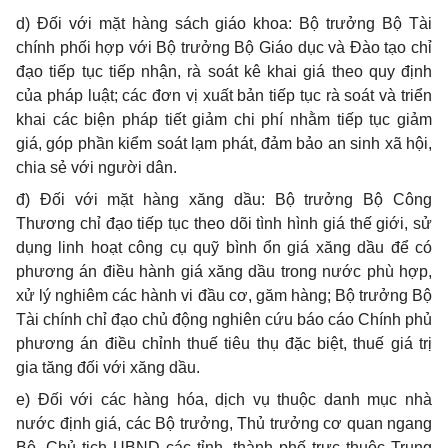
d) Đối với mặt hàng sách giáo khoa: Bộ trưởng Bộ Tài
chính phối hợp với Bộ trưởng Bộ Giáo dục và Đào tạo chỉ
đạo tiếp tục tiếp nhận, rà soát kê khai giá theo quy định
của pháp luật; các đơn vị xuất bản tiếp tục rà soát và triển
khai các biện pháp tiết giảm chi phí nhằm tiếp tục giảm
giá, góp phần kiểm soát lạm phát, đảm bảo an sinh xã hội,
chia sẻ với người dân.
đ) Đối với mặt hàn
g
xăng dầu: Bộ trưởng Bộ Công
Th
ươn
g chỉ đạo tiếp tục theo dõi tình hình giá th
ế
giới, sử
dụng linh hoạt công cụ quỹ bình ổn giá xăng dầu để có
phươ
n
g án điều hành giá xăng dầu trong nước phù hợp,
xử lý nghiêm các hành vi đầu cơ, găm hàng; Bộ trưởng Bộ
Tài chính chỉ đạo chủ động nghiên cứu báo cáo Chính phủ
phương án điều chỉnh thuế tiêu thụ đặc biệt, thuế giá trị
gia tăng đối với xăng dầu.
e) Đối với các hàng hóa, dịch vụ thuộc danh mục nhà
nước định giá, các Bộ trưởng, Thủ trưởng cơ quan ngang
Bộ, Chủ tịch UBND các tỉnh, thành phố trực thuộc Trung