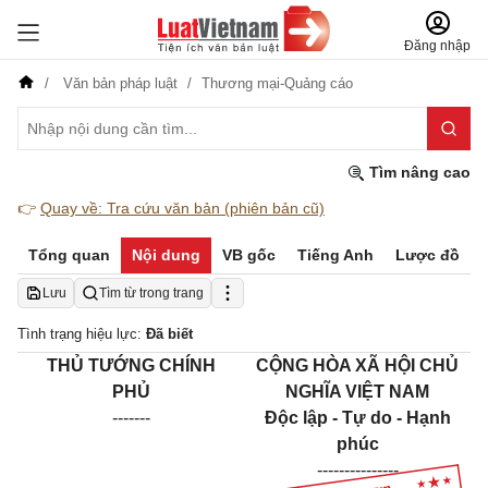
Đăng nhập
Văn bản pháp luật
Thương mại-Quảng cáo
Tìm nâng cao
👉
Quay về: Tra cứu văn bản (phiên bản cũ)
Tổng quan
Nội dung
VB gốc
Tiếng Anh
Lược đồ
Lưu
Tìm từ trong trang
Tình trạng hiệu lực:
Đã biết
THỦ TƯỚNG CHÍNH
CỘNG HÒA XÃ HỘI CHỦ
PHỦ
NGHĨA VIỆT NAM
-------
Độc lập - Tự do - Hạnh
phúc
---------------