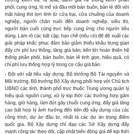
phối, cung ứng, lò mổ và đầu mối bán buôn, bán lẻ đối với
mặt hàng thịt lợn tính từ cửa
tr
ại, cửa chuồng của doanh
nghiệp, người chăn nuôi đến doanh nghiệp, siêu thị,
người bán cuối cùng trực tiếp cung ứng cho người tiêu
dùng. Làm rõ các bất cập, hạn chế (nếu có) để đề xuất các
giải pháp khắc phục đảm bảo giảm thiểu khâu trung gian
đẩy chi phí lưu thông, tăng giá bán; tiến tới hoàn thiện hệ
thống phân ph
ố
i, bán buôn, bán lẻ tinh gọn, hiệu quả, có
chi phí lưu thông hợp lý trong cơ cấu giá bán.
- Đối với vật liệu xây dựng: Bộ trưởng Bộ Tài nguyên và
Môi trường, Bộ trưởng Bộ Xây dựng phối hợp với Chủ tịch
UBND các tỉnh, thành phố trực thuộc Trung ương quản lý
hiệu quả nguồn cung; xử lý kịp thời các trường hợp găm
hàn
g
, giữ hàng, làm đứt gãy chuỗi cung ứng, đẩy giá tăng
cao bất hợp lý ảnh hưởng đ
ế
n tiến độ xây dựng của các
công trình, dự án đầu tư, nhất là các dự án trọng điểm
quốc gia. Bộ Xây dựng chỉ đạo các Sở Xây dựng đẩy
mạnh công tác theo dõi, cập nhật biến động giá để kịp thời