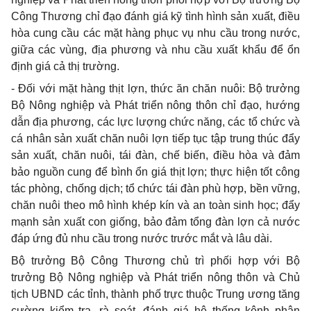
Công Thương chỉ đạo đánh giá kỹ tình hình sản xuất, điều
hòa cung cầu các mặt hàng phục vụ nhu cầu trong nước,
giữa các vùng, địa phương và nhu cầu xuất khẩu để ổn
định giá cả thị trường.
- Đối với mặt hàng thịt lợn, thức ăn chăn nuôi: Bộ trưởng
Bộ Nông nghiệp và Phát triển nông thôn chỉ đạo, hướng
dẫn địa phương, các lực lượng chức năng, các tổ chức và
cá nhân sản xuất chăn nuôi lợn tiếp tục tập trung thúc đẩy
sản xuất, chăn nuôi, tái đàn, chế biến, điều hòa và đảm
bảo nguồn cung để bình ổn giá thịt lợn; thực hiện tốt công
tác phòng, chống dịch; tổ chức tái đ
à
n phù hợp, b
ề
n vững,
chăn nuôi theo mô hình khép kín và an toàn sinh học; đẩy
mạnh sản xuất con giống, bảo đảm tổng đàn lợn cả nước
đáp ứng đủ nhu cầu trong nước trước mắt và lâu dài.
Bộ trưởng Bộ Công Thương chủ trì phối hợp với Bộ
trưởng Bộ Nông nghiệp và Phát triển nông thôn và Chủ
tịch UBND các tỉnh, thành phố trực thuộc Trung ương tăng
cường kiểm tra, rà soát, đánh giá hệ thống kênh phân