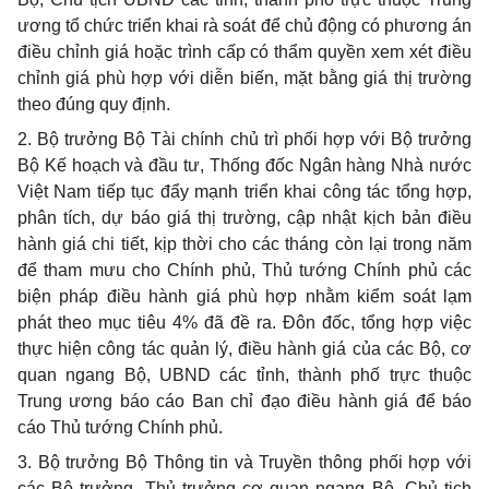
ương tổ chức triển khai rà soát đ
ể
chủ động có phương án
điều chỉnh giá hoặc trình cấp có thẩm quyền xem xét điều
chỉnh giá phù hợp với diễn biến, mặt bằng giá thị trường
theo đúng quy định.
2. Bộ trưởng Bộ Tài chính chủ trì phối hợp với Bộ trưởng
Bộ Kế hoạch và đầu tư, Thống đốc Ngân hàng Nhà nước
Việt Nam tiếp tục đẩy mạnh triển khai công tác tổng hợp,
phân tích, dự báo giá thị trường, cập nhật kịch bản điều
hành giá chi tiết, kịp thời cho các tháng còn lại trong năm
để tham mưu cho Chính phủ, Thủ tướng Chính phủ các
biện pháp điều hành giá phù hợp nhằm kiểm soát lạm
phát theo mục tiêu 4% đã đề ra. Đôn đốc, tổng hợp việc
thực hiện công tác quản lý, điều hành giá của các Bộ, cơ
quan ngang Bộ, UBND các tỉnh, thành phố trực thuộc
Trung ương báo cáo Ban chỉ đạo điều hành giá để báo
cáo Thủ tướng Chính phủ.
3. Bộ trưởng Bộ Thông tin và Truyền thông phối hợp với
các Bộ trưởng, Thủ trưởng cơ quan ngang Bộ, Chủ tịch