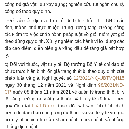
công bố giá vật liệu xây dựng; nghiên c
ứ
u rút ngắn chu kỳ
công bố theo quy định.
- Đối với các dịch vụ lưu trú, du lịch: Chủ tịch UBND các
tỉnh, thành phố trực thuộc Trung ương tăng cường công
tác kiểm tra việc chấp hành pháp luật về giá, niêm yết giá
theo đúng quy định. Xử lý nghiêm các hành vi lợi dụng các
dịp cao điểm, diễn biến giá xăng dầu để tăng giá bất hợp
lý.
c) Đối với thuốc, vật tư y tế: Bộ trưởng Bộ Y tế chỉ đạo tổ
chức thực hiện bình ổn giá trang thiết bị theo quy định của
pháp luật về giá, Nghị quyết số
12/2021/NQ-UBTVQH15
ngày 30 tháng 12 năm 2021 và Ngh
ị
định
98/2021/NĐ-
CP
ngày 08 tháng 11 năm 2021 về quản lý trang thiết bị y
tế; tăng cường rà soát giá thuốc, vật tư y tế kê khai, theo
quy định tại
Luật Dược
; theo dõi sát sao tình hình dịch
bệnh để đảm bảo cung ứng đủ thuốc và vật tư y tế với giá
hợp lý phục vụ nhu cầu khám bệnh, chữa bệnh và phòng
chống dịch bệnh.