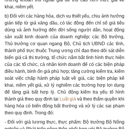
khai, niêm yết.
b) Đối với các hàng hóa, dịch vụ thiết yếu, chịu ảnh hưởng
gián tiếp từ giá xăng dầu, có tác động đến chỉ số giá tiêu
dùng và ảnh hưởng đến đời sống người dân, hoạt động
sản xuất kinh doanh của doanh nghiệp: các Bộ trưởng,
Thủ trưởng cơ quan ngang Bộ, Chủ tịch UBND các tỉnh,
thành phố trực thuộc Trung ương chỉ đạo theo dõi sát diễn
biến giá cả thị trường, tổ chức nắm b
ắ
t tình hình thực hiện
của các tổ chức, cá nhân kinh doanh để có các biện pháp
điều hành, bình ổn giá phù hợp; tăng cường kiểm tra, kiểm
soát việc chấp hành pháp luật về giá, các biện pháp kê
khai, niêm yết giá, xử lý nghiêm các trường hợp lợi dụng
để tăng giá bất hợp lý. Chủ động kiểm tra yếu tố hình
thành giá theo quy định tại
Luật giá
và theo thẩm quyền khi
hàng hóa có biến động bất thường và xử lý các sai phạm
theo quy định. Trong đó:
- Đối với giá lương thực, thực phẩm: Bộ trưởng Bộ Nông
nghiệp và Phát triển nông thôn phối hợp với Bộ trưởng Bộ