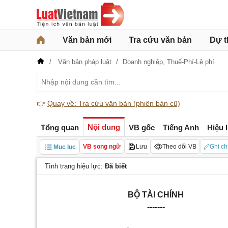
Văn bản mới
Tra cứu văn bản
Dự t
Văn bản pháp luật
Doanh nghiệp,
Thuế-Phí-Lệ phí
👉
Quay về: Tra cứu văn bản (phiên bản cũ)
Nội dung
Tổng quan
VB gốc
Tiếng Anh
Hiệu 
VB song ngữ
Lưu
Theo dõi VB
Ghi ch
Mục lục
Tình trạng hiệu lực:
Đã biết
BỘ TÀI CHÍNH
-------