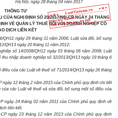
Hà Nội, ngày 28 tháng 04 năm 2017
THÔNG TƯ
 CỦA NGHỊ ĐỊNH SỐ 20/2017/NĐ-CP NGÀY 24 THÁNG
Hiệu lực: Đã biết
Tình trạng hiệu lực: Đã biết
ĐỊNH VỀ QUẢN LÝ THUẾ ĐỐI VỚI DOANH NGHIỆP CÓ
AO DỊCH LIÊN KẾT
06/QH11 ngày 29 tháng 11 năm 2006; Luật sửa đổi, bổ sung
2012/QH13 ngày 20 tháng 11 năm 2012;
nghiệp số 14/2008/QH12 ngày 03 tháng 06 năm 2008; Luật
uế thu nhập doanh nghiệp số 32/2013/QH13 ngày 19 tháng 6
ố điều của các Luật về thuế số 71/2014/QH13 ngày 26 tháng
ngày 12 tháng 2 năm 2015 của Chính phủ quy định chi tiết
u của các Luật về thuế và sửa đổi, bổ sung một số điều của
P ngày 24 tháng 02 năm 2011 của Chính phủ quy định về
ịch liên kết;
-CP ngày 23 tháng 12 năm 2013 của Chính phủ quy định