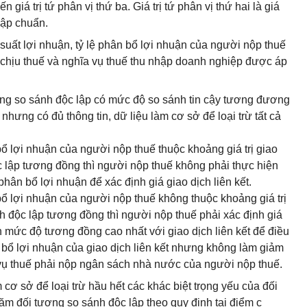
n giá trị tứ phân vị thứ ba. Giá trị tứ phân vị thứ hai là giá
 lập chuẩn.
 suất lợi nhuận, tỷ lệ phân bổ lợi nhuận của người nộp thuế
ập chịu thuế và nghĩa vụ thuế thu nhập doanh nghiệp được áp
ng so sánh độc lập có mức độ so sánh tin cậy tương đương
nhưng có đủ thông tin, dữ liệu làm cơ sở để loại trừ tất cả
bổ lợi nhuận của người nộp thuế thuộc khoảng giá trị giao
c lập tương đồng thì người nộp thuế không phải thực hiện
 phân bổ lợi nhuận để xác định giá giao dịch liên kết.
 bổ lợi nhuận của người nộp thuế không thuộc khoảng giá trị
h độc lập tương đồng thì người nộp thuế phải xác định giá
h mức độ tương đồng cao nhất với giao dịch liên kết để điều
ân bổ lợi nhuận của giao dịch liên kết nhưng không làm giảm
 vụ thuế phải nộp ngân sách nhà nước của người nộp thuế.
 cơ sở để loại trừ hầu hết các khác biệt trọng yếu của đối
năm đối tượng so sánh độc lập theo quy định tại điểm c