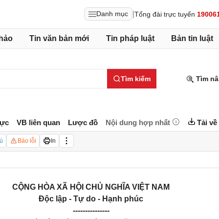
|
Danh mục
Tổng đài trực tuyến
19006
hảo
Tin văn bản mới
Tin pháp luật
Bản tin luật
Tìm kiếm
Tìm nâ
lực
VB liên quan
Lược đồ
Nội dung hợp nhất
Tải về
ú
Báo lỗi
In
CỘNG HÒA XÃ HỘI CHỦ NGHĨA VIỆT NAM
Độc lập - Tự do - Hạnh phúc
---------------