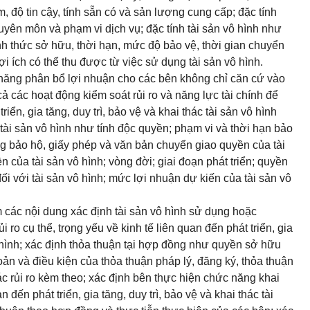
độ tin cậy, tính sẵn có và sản lượng cung cấp; đặc tính
yên môn và phạm vi dịch vụ; đặc tính tài sản vô hình như
ình thức sở hữu, thời hạn, mức độ bảo vệ, thời gian chuyển
i ích có thể thu được từ việc sử dụng tài sản vô hình.
ả năng phân bổ lợi nhuận cho các bên không chỉ căn cứ vào
ả các hoạt động kiểm soát rủi ro và năng lực tài chính để
triển, gia tăng, duy trì, bảo vệ và khai thác tài sản vô hình
 tài sản vô hình như tính độc quyền; phạm vi và thời hạn bảo
ng bảo hộ, giấy phép và văn bản chuyển giao quyền của tài
n của tài sản vô hình; vòng đời; giai đoạn phát triển; quyền
đối với tài sản vô hình; mức lợi nhuận dự kiến của tài sản vô
 các nội dung xác định tài sản vô hình sử dụng hoặc
ro cụ thể, trọng yếu về kinh tế liên quan đến phát triển, gia
vô hình; xác định thỏa thuận tại hợp đồng như quyền sở hữu
hoản và điều kiện của thỏa thuận pháp lý, đăng ký, thỏa thuận
c rủi ro kèm theo; xác định bên thực hiện chức năng khai
n đến phát triển, gia tăng, duy trì, bảo vệ và khai thác tài