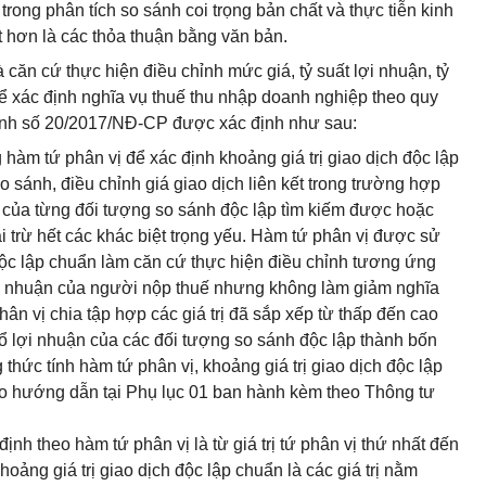
rong phân tích so sánh coi trọng bản chất và thực tiễn kinh
ết hơn là các thỏa thuận bằng văn bản.
à căn cứ thực hiện điều chỉnh mức giá, tỷ suất lợi nhuận, tỷ
ể xác định nghĩa vụ thuế thu nhập doanh nghiệp theo quy
 định số 20/2017/NĐ-CP được xác định như sau:
hàm tứ phân vị để xác định khoảng giá trị giao dịch độc lập
o sánh, điều chỉnh giá giao dịch liên kết trong trường hợp
y của từng đối tượng so sánh độc lập tìm kiếm được hoặc
ại trừ hết các khác biệt trọng yếu. Hàm tứ phân vị được sử
 độc lập chuẩn làm căn cứ thực hiện điều chỉnh tương ứng
 lợi nhuận của người nộp thuế nhưng không làm giảm nghĩa
n vị chia tập hợp các giá trị đã sắp xếp từ thấp đến cao
 bổ lợi nhuận của các đối tượng so sánh độc lập thành bốn
hức tính hàm tứ phân vị, khoảng giá trị giao dịch độc lập
theo hướng dẫn tại Phụ lục 01 ban hành kèm theo Thông tư
ịnh theo hàm tứ phân vị là từ giá trị tứ phân vị thứ nhất đến
 khoảng giá trị giao dịch độc lập chuẩn là các giá trị nằm