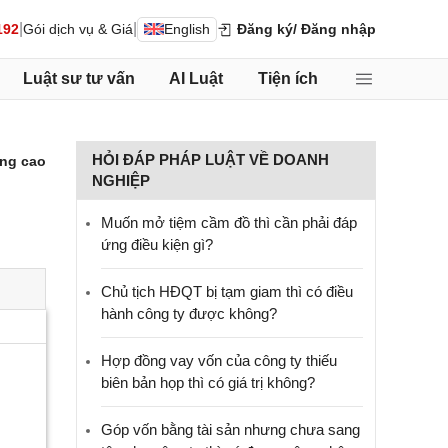
|
|
192
Gói dịch vụ & Giá
English
Đăng ký
/ Đăng nhập
Luật sư tư vấn
AI Luật
Tiện ích
HỎI ĐÁP PHÁP LUẬT VỀ DOANH
ng cao
NGHIỆP
Muốn mở tiệm cầm đồ thì cần phải đáp
ứng điều kiện gì?
Chủ tịch HĐQT bị tạm giam thì có điều
hành công ty được không?
Hợp đồng vay vốn của công ty thiếu
biên bản họp thì có giá trị không?
Góp vốn bằng tài sản nhưng chưa sang