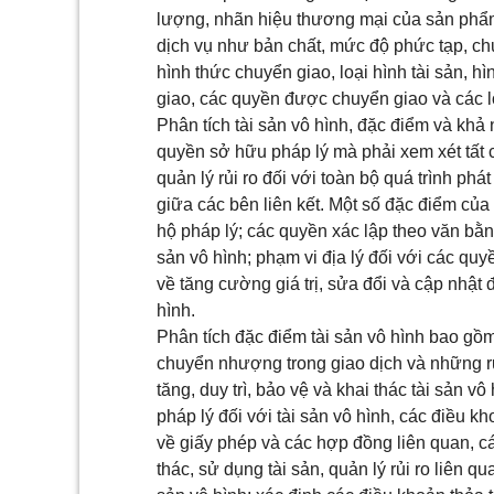
lượng, nhãn hiệu thương mại của sản phẩm, 
dịch vụ như bản chất, mức độ phức tạp, chu
hình thức chuyển giao, loại hình tài sản, h
giao, các quyền được chuyển giao và các lợ
Phân tích tài sản vô hình, đặc điểm và kh
quyền sở hữu pháp lý mà phải xem xét tất c
quản lý rủi ro đối với toàn bộ quá trình phát 
giữa các bên liên kết. Một số đặc điểm của
hộ pháp lý; các quyền xác lập theo văn bằ
sản vô hình; phạm vi địa lý đối với các quyề
về tăng cường giá trị, sửa đổi và cập nhật 
hình.
Phân tích đặc điểm tài sản vô hình bao gồm
chuyển nhượng trong giao dịch và những rủi 
tăng, duy trì, bảo vệ và khai thác tài sản 
pháp lý đối với tài sản vô hình, các điều k
về giấy phép và các hợp đồng liên quan, cá
thác, sử dụng tài sản, quản lý rủi ro liên qua