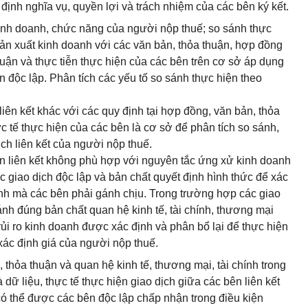
 định nghĩa vụ, quyền lợi và trách nhiệm của các bên ký kết.
 kinh doanh, chức năng của người nộp thuế; so sánh thực
 sản xuất kinh doanh với các văn bản, thỏa thuận, hợp đồng
huận và thực tiễn thực hiện của các bên trên cơ sở áp dụng
 độc lập. Phân tích các yếu tố so sánh thực hiện theo
iên kết khác với các quy định tại hợp đồng, văn bản, thỏa
ực tế thực hiện của các bên là cơ sở để phân tích so sánh,
ch liên kết của người nộp thuế.
n liên kết không phù hợp với nguyên tắc ứng xử kinh doanh
c giao dịch độc lập và bản chất quyết định hình thức để xác
doanh mà các bên phải gánh chịu. Trong trường hợp các giao
ánh đúng bản chất quan hệ kinh tế, tài chính, thương mại
 rủi ro kinh doanh được xác định và phân bổ lại để thực hiện
ác định giá của người nộp thuế.
 thỏa thuận và quan hệ kinh tế, thương mại, tài chính trong
 dữ liệu, thực tế thực hiện giao dịch giữa các bên liên kết
có thể được các bên độc lập chấp nhận trong điều kiện