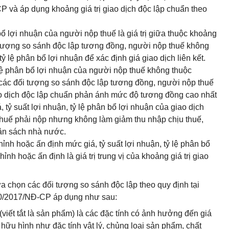
 và áp dụng khoảng giá trị giao dịch độc lập chuẩn theo
bổ lợi nhuận của người nộp thuế là giá trị giữa thuộc khoảng
ối tượng so sánh độc lập tương đồng, người nộp thuế không
tỷ lệ phân bổ lợi nhuận để xác định giá giao dịch liên kết.
 lệ phân bổ lợi nhuận của người nộp thuế không thuộc
a các đối tượng so sánh độc lập tương đồng, người nộp thuế
iao dịch độc lập chuẩn phản ánh mức độ tương đồng cao nhất
, tỷ suất lợi nhuận, tỷ lệ phân bổ lợi nhuận của giao dịch
ố thuế phải nộp nhưng không làm giảm thu nhập chịu thuế,
ân sách nhà nước.
nh hoặc ấn định mức giá, tỷ suất lợi nhuận, tỷ lệ phân bổ
ỉnh hoặc ấn định là giá trị trung vị của khoảng giá trị giao
ựa chọn các đối tượng so sánh độc lập theo quy định tại
20/2017/NĐ-CP áp dụng như sau:
(viết tắt là sản phẩm) là các đặc tính có ảnh hưởng đến giá
ữu hình như đặc tính vật lý, chủng loại sản phẩm, chất