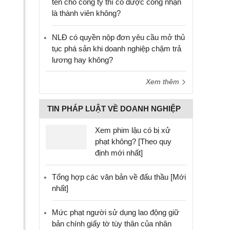
tên cho công ty thì có được công nhận
là thành viên không?
NLĐ có quyền nộp đơn yêu cầu mở thủ
tục phá sản khi doanh nghiệp chậm trả
lương hay không?
Xem thêm
TIN PHÁP LUẬT VỀ DOANH NGHIỆP
Xem phim lậu có bị xử
phạt không? [Theo quy
định mới nhất]
Tổng hợp các văn bản về đấu thầu [Mới
nhất]
Mức phạt người sử dụng lao động giữ
bản chính giấy tờ tùy thân của nhân