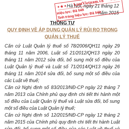
Hà Nội
, ngày
21
tháng
12
Hiệu lực: Đã biết
Tình trạng hiệu lực: Đã biết
năm
2015
THÔNG TƯ
QUY ĐỊNH VỀ ÁP DỤNG QUẢN LÝ RỦI RO TRONG
QUẢN LÝ THUẾ
Căn cứ Luật Quản lý thuế số 78/2006/QH11 ngày 29
tháng 11 năm 2006, Luật số 2
1
/20
1
2/QH
1
3 ngày 20
tháng 11 năm 2012 sửa đổi, bổ sung một số điều của
Luật Quản lý thuế và Luật số 71/2014/QH13 ngày 26
tháng 11 năm 2014 sửa đổi, bổ sung một số điều của
các Luật về thuế;
Căn cứ Nghị định số 83/2013/NĐ-CP ngày 22 tháng 7
năm 20
1
3 của Chính phủ quy định chi tiết thi hành một
số điều của Luật Quản lý thuế và Luật sửa đổi, bổ sung
một số điều của Luật Quản lý thuế;
Căn cứ Nghị định số 12/2015/NĐ-CP ngày 12 tháng 2
năm 2015 của Chính phủ quy định chi tiết thi hành Luật
sửa đổi, bổ sung một số điều của các Luật về thuế và