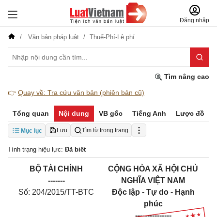
Đăng nhập
Văn bản pháp luật
Thuế-Phí-Lệ phí
Tìm nâng cao
👉
Quay về: Tra cứu văn bản (phiên bản cũ)
Tổng quan
Nội dung
VB gốc
Tiếng Anh
Lược đồ
Lưu
Tìm từ trong trang
Mục lục
Tình trạng hiệu lực:
Đã biết
BỘ TÀI CHÍNH
CỘNG HÒA XÃ HỘI CHỦ
-------
NGHĨA VIỆT NAM
Số: 204/2015/TT-BTC
Độc lập - Tự do - Hạnh
phúc
---------------