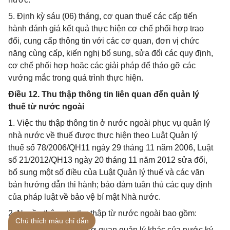
5. Định kỳ sáu (06) tháng, cơ quan thuế các cấp tiến
hành đánh giá kết quả thực hiện cơ chế phối hợp trao
đổi, cung cấp thông tin với các cơ quan, đơn vị chức
năng cùng cấp, kiến nghị bổ sung, sửa đổi các quy định,
cơ chế phối hợp hoặc các giải pháp để tháo gỡ các
vướng mắc trong quá trình thực hiện.
Điều 12. Thu thập thông tin liên quan đến quản lý
thuế từ nước ngoài
1. Việc thu thập thông tin ở nước ngoài phục vụ quản lý
nhà nước về thuế được thực hiện theo Luật Quản lý
thuế số 78/2006/QH11 ngày 29 tháng 11 năm 2006, Luật
số 21/2012/QH13 ngày 20 tháng 11 năm 2012 sửa đổi,
bổ sung một số điều của Luật Quản lý thuế và các văn
bản hướng dẫn thi hành; bảo đảm tuân thủ các quy định
của pháp luật về bảo vệ bí mật Nhà nước.
2. Nguồn thông tin thu thập từ nước ngoài bao gồm:
Chú thích màu chỉ dẫn
a) Cơ quan thuế, các cơ quan quản lý khác của nước ký