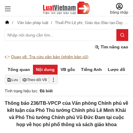
Đăng nhập
Văn bản pháp luật
Thuế-Phí-Lệ phí,
Giáo dục-Đào tạo-Dạy nghề
Tìm nâng cao
👉
Quay về: Tra cứu văn bản (phiên bản cũ)
Tổng quan
Nội dung
VB gốc
Tiếng Anh
Lược đồ
Lưu
Theo dõi VB
Tình trạng hiệu lực:
Đã biết
Thông báo 236/TB-VPCP của Văn phòng Chính phủ về
kết luận của Phó Thủ tướng Chính phủ Lê Minh Khái
và Phó Thủ tướng Chính phủ Vũ Đức Đam tại cuộc
họp về học phí phổ thông và sách giáo khoa