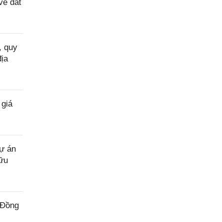
về đất
, quy
địa
 giá
ự án
ữu
 Đồng