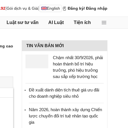
|
|
192
Gói dịch vụ & Giá
English
Đăng ký
/ Đăng nhập
Luật sư tư vấn
AI Luật
Tiện ích
TIN VĂN BẢN MỚI
ng cao
Chậm nhất 30/9/2026, phải
hoàn thành bố trí hiệu
trưởng, phó hiệu trưởng
sau sắp xếp trường học
Đề xuất dành diện tích thuê giá ưu đãi
cho doanh nghiệp siêu nhỏ
Năm 2026, hoàn thành xây dựng Chiến
lược chuyển đổi trí tuệ nhân tạo quốc
gia