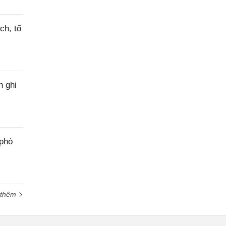
ch, tổ
h ghi
 phó
 thêm