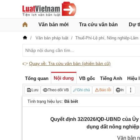
Văn bản mới
Tra cứu văn bản
Dự t
Văn bản pháp luật
Thuế-Phí-Lệ phí,
Nông nghiệp-Lâm 
👉
Quay về: Tra cứu văn bản (phiên bản cũ)
Nội dung
Tổng quan
VB gốc
Tiếng Anh
Hiệu 
Lưu
Theo dõi VB
Ghi chú
Báo lỗi
In
Tình trạng hiệu lực:
Đã biết
Quyết định 32/2026/QĐ-UBND của Ủy b
dụng đất nông nghiệp 
Văn bản n