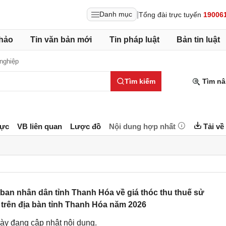
|
Danh mục
Tổng đài trực tuyến
19006
hảo
Tin văn bản mới
Tin pháp luật
Bản tin luật
nghiệp
Tìm kiếm
Tìm nâ
lực
VB liên quan
Lược đồ
Nội dung hợp nhất
Tải về
an nhân dân tỉnh Thanh Hóa về giá thóc thu thuế sử
trên địa bàn tỉnh Thanh Hóa năm 2026
ày đang cập nhật nội dung.