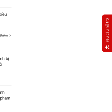
điều
 thêm
Yêu
nh bị
cầu
ôi
hỗ trợ
ính
c phạm