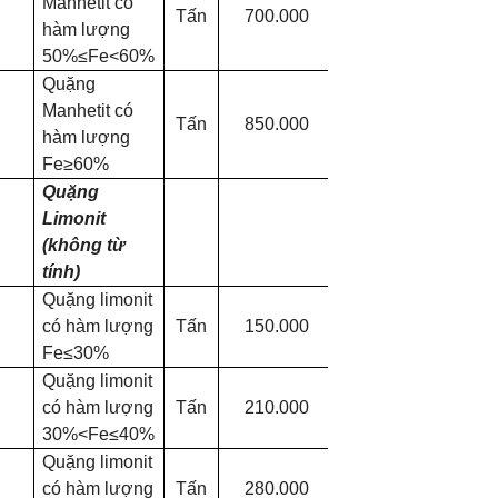
Manhetit có
Tấn
700.000
hàm lượng
50%≤Fe<60%
Quặng
Manhetit có
Tấn
850.000
hàm lượng
Fe≥60%
Quặng
Limonit
(không từ
tính)
Quặng limonit
có hàm lượng
Tấn
150.000
Fe≤30%
Quặng limonit
có hàm lượng
Tấn
210.000
30%<Fe≤40%
Quặng limonit
có hàm lượng
Tấn
280.000