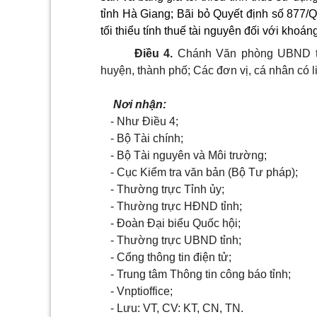
tỉnh Hà Giang; Bãi bỏ Quyết định số 877
tối thiểu tính thuế tài nguyên đối với khoán
Điều 4.
Chánh Văn phòng UBND tỉn
huyện, thành phố; Các đơn vị, cá nhân có l
Nơi nhận:
- Như Điều 4;
- Bộ Tài chính;
- Bộ Tài nguyên và Môi trường;
- Cục Kiểm tra văn bản (Bộ Tư pháp);
- Thường trực Tỉnh ủy;
- Thường trực HĐND tỉnh;
- Đoàn Đại biểu Quốc hội;
- Thường trực UBND tỉnh;
- Cổng thông tin điện tử;
- Trung tâm Thông tin công báo tỉnh;
- Vnptioffice;
- Lưu: VT, CV: KT, CN, TN.