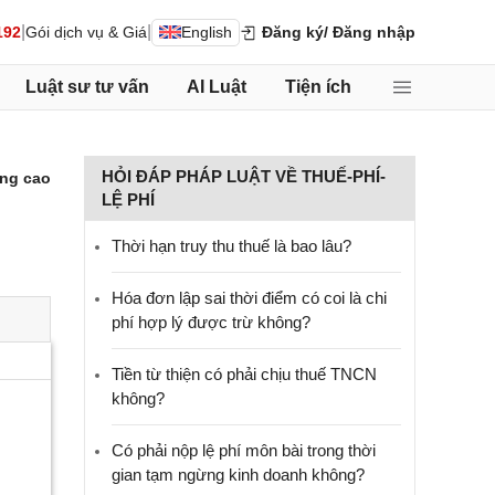
|
|
192
Gói dịch vụ & Giá
English
Đăng ký
/ Đăng nhập
Luật sư tư vấn
AI Luật
Tiện ích
HỎI ĐÁP PHÁP LUẬT VỀ THUẾ-PHÍ-
ng cao
LỆ PHÍ
Thời hạn truy thu thuế là bao lâu?
Hóa đơn lập sai thời điểm có coi là chi
phí hợp lý được trừ không?
Tiền từ thiện có phải chịu thuế TNCN
không?
Có phải nộp lệ phí môn bài trong thời
gian tạm ngừng kinh doanh không?