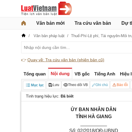
Văn bản mới
Tra cứu văn bản
Dự t
Văn bản pháp luật
Thuế-Phí-Lệ phí,
Tài nguyên-Môi t
👉
Quay về: Tra cứu văn bản (phiên bản cũ)
Nội dung
Tổng quan
VB gốc
Tiếng Anh
Hiệu 
Lưu
Theo dõi VB
Ghi chú
Báo lỗi
Mục lục
Tình trạng hiệu lực:
Đã biết
ỦY BAN NHÂN DÂN
TỈNH HÀ GIANG
__________
Số: 02/2018/QĐ-UBND