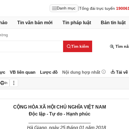
|
Danh mục
Tổng đài trực tuyến
19006
hảo
Tin văn bản mới
Tin pháp luật
Bản tin luật
rường
Tìm kiếm
Tìm nâ
lực
VB liên quan
Lược đồ
Nội dung hợp nhất
Tải về
In
CỘNG HÒA XÃ HỘI CHỦ NGHĨA VIỆT NAM
Độc lập - Tự do - Hạnh phúc
________________________
Hà Giang, ngày 25 tháng 01 năm 2018