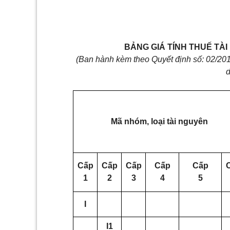
BẢNG GIÁ TÍNH THUẾ TÀI
(Ban hành kèm theo Quyết định số: 02/2
d
Mã nhóm, loại tài nguyên
Cấp
Cấp
Cấp
Cấp
Cấp
1
2
3
4
5
I
I1