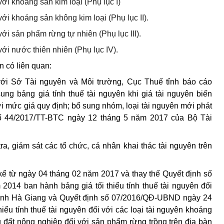
với khoáng sản kim loại (Phụ lục I)
với khoáng sản không kim loại (Phụ lục II).
với sản phẩm rừng tự nhiên (Phụ lục III).
với nước thiên nhiên (Phụ lục IV).
 có liên quan:
 với Sở Tài nguyên và Môi trường, Cục Thuế tỉnh báo cáo
ung bảng giá tính thuế tài nguyên khi giá tài nguyên biến
ới mức giá quy định; bổ sung nhóm, loại tài nguyên mới phát
số 44/2017/TT-BTC ngày 12 tháng 5 năm 2017 của Bộ Tài
a, giám sát các tổ chức, cá nhân khai thác tài nguyên trên
kể từ ngày 04 tháng 02 năm 2017 và thay thế Quyết định số
14 ban hành bảng giá tối thiểu tính thuế tài nguyên đối
 tỉnh Hà Giang và Quyết định số 07/2016/QĐ-UBND ngày 24
iểu tính thuế tài nguyên đối với các loại tài nguyên khoáng
ng đất nông nghiệp đối với sản phẩm rừng trồng trên địa bàn