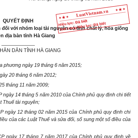
QUYẾT ĐỊNH
Hiệu lực: Đã biết
Tình trạng hiệu lực: Đã biết
đối với nhóm loại tài nguyên có tính chất lý, hóa giống
ên địa bàn tỉnh Hà Giang
____________
HÂN DÂN TỈNH HÀ GIANG
ịa phương ngày 19 tháng 6 năm 2015;
gày 20 tháng 6 năm 2012;
25 tháng 11 năm 2009;
ngày 14 tháng 5 năm 2010 của Chính phủ quy định chi tiết
t Thuế tài nguyên;
P ngày 12 tháng 02 năm 2015 của Chính phủ quy định chi
 điều của các Luật Thuế và sửa đổi, sổ sung một số điều của
CP ngày 17 tháng 7 năm 2017 của Chính phủ quy định về