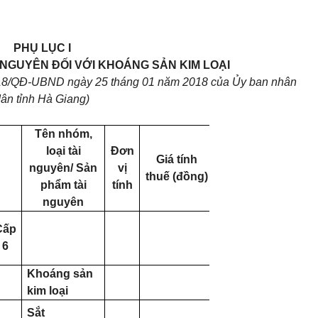
PHỤ LỤC I
 NGUYÊN ĐỐI VỚI KHOÁNG SẢN KIM LOẠI
018/QĐ-UBND ngày 25 tháng 01 năm 2018 của Ủy ban nhân
ân tỉnh Hà Giang)
Tên nhóm,
loại tài
Đơn
Giá tính
nguyên/ Sản
vị
thuế (đồng)
phẩm tài
tính
nguyên
Cấp
6
Khoáng sản
kim loại
Sắt