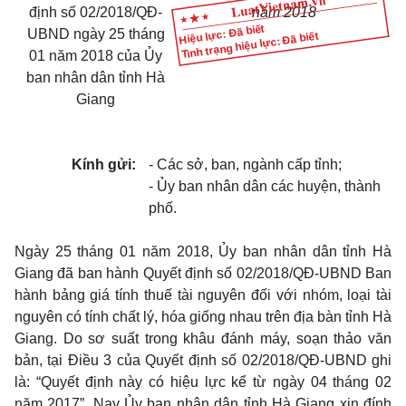
định số 02/2018/QĐ-
năm 2018
Hiệu lực: Đã biết
UBND ngày 25 tháng
Tình trạng hiệu lực: Đã biết
01 năm 2018 của Ủy
ban nhân dân tỉnh Hà
Giang
Kính gửi:
- Các sở, ban, ngành cấp tỉnh;
- Ủy ban nhân dân các huyện, thành
phố.
Ngày 25 tháng 01 năm 2018, Ủy ban nhân dân tỉnh Hà
Giang đã ban hành Quyết định số 02/2018/QĐ-UBND Ban
hành bảng giá tính thuế tài nguyên đối với nhóm, loại tài
nguyên có tính chất lý, hóa giống nhau trên địa bàn tỉnh Hà
Giang. Do sơ suất trong khâu đánh máy, soạn thảo văn
bản, tại Điều 3 của Quyết định số 02/2018/QĐ-UBND ghi
là: “Quyết định này có hiệu lực kể từ ngày 04 tháng 02
năm 2017”. Nay Ủy ban nhân dân tỉnh Hà Giang xin đính