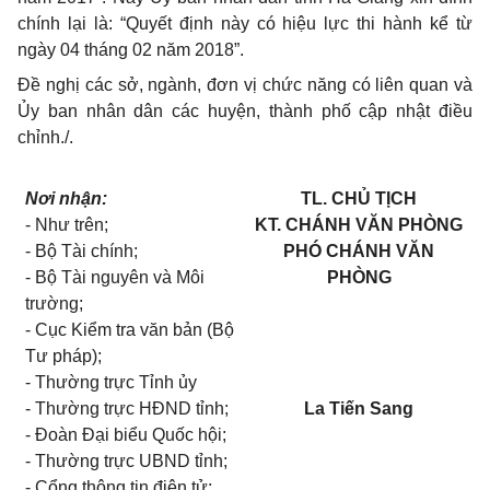
chính lại là: “Quyết định này có hiệu lực thi hành kể từ
ngày 04 tháng 02 năm 2018”.
Đề nghị các sở, ngành, đơn vị chức năng có liên quan và
Ủy ban nhân dân các huyện, thành phố cập nhật điều
chỉnh./.
Nơi nhận:
TL. CHỦ TỊCH
- Như trên;
KT. CHÁNH VĂN PHÒNG
- Bộ Tài chính;
PHÓ CHÁNH VĂN
- Bộ Tài nguyên và Môi
PHÒNG
trường;
- Cục Kiểm tra văn bản (Bộ
Tư pháp);
- Thường trực Tỉnh ủy
- Thường trực HĐND tỉnh;
La Tiến Sang
- Đoàn Đại biểu Quốc hội;
- Thường trực UBND tỉnh;
- Cổng thông tin điện tử;