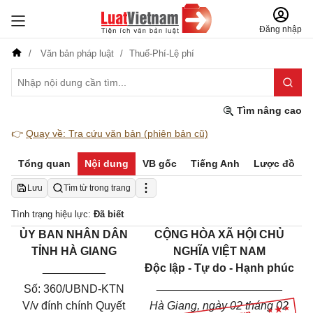
Đăng nhập
Văn bản pháp luật
Thuế-Phí-Lệ phí
Tìm nâng cao
👉
Quay về: Tra cứu văn bản (phiên bản cũ)
Tổng quan
Nội dung
VB gốc
Tiếng Anh
Lược đồ
Lưu
Tìm từ trong trang
Tình trạng hiệu lực:
Đã biết
ỦY BAN NHÂN DÂN
CỘNG HÒA XÃ HỘI CHỦ
TỈNH HÀ GIANG
NGHĨA VIỆT NAM
__________
Độc lập - Tự do - Hạnh phúc
____________________
Số: 360/UBND-KTN
V/v đính chính Quyết
Hà Giang, ngày 02 tháng 02