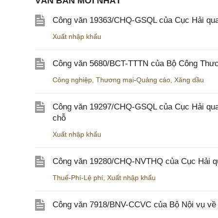
VĂN BẢN MỚI NHẤT
Công văn 19363/CHQ-GSQL của Cục Hải qua
Xuất nhập khẩu
Công văn 5680/BCT-TTTN của Bộ Công Thương
Công nghiệp
,
Thương mại-Quảng cáo
,
Xăng dầu
Công văn 19297/CHQ-GSQL của Cục Hải quan v
chỗ
Xuất nhập khẩu
Công văn 19280/CHQ-NVTHQ của Cục Hải quan 
Thuế-Phí-Lệ phí
,
Xuất nhập khẩu
Công văn 7918/BNV-CCVC của Bộ Nội vụ về v