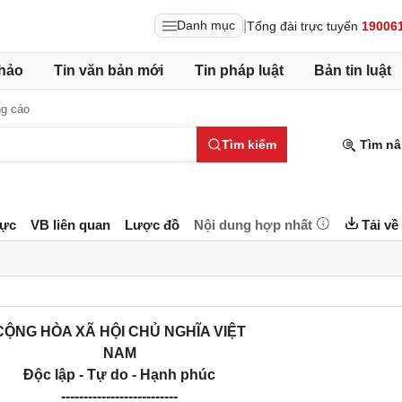
|
Danh mục
Tổng đài trực tuyến
19006
hảo
Tin văn bản mới
Tin pháp luật
Bản tin luật
g cáo
Tìm kiếm
Tìm nâ
lực
VB liên quan
Lược đồ
Nội dung hợp nhất
Tải về
CỘNG HÒA XÃ HỘI CHỦ NGHĨA VIỆT
NAM
Độc lập - Tự do - Hạnh phúc
--------------------------