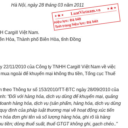
Hà Nội, ngày 28 tháng 03 năm 2011
Hiệu lực: Đã biết
Tình trạng hiệu lực: Đã biết
 Cargill Việt Nam.
ên Hòa, Thành phố Biên Hòa, tỉnh Đồng
y 22/11/2010 của Công ty TNHH Cargill Việt Nam về việc
ụ mua ngoài để khuyến mại không thu tiền, Tổng cục Thuế
èm theo Thông tư số 153/2010/TT-BTC ngày 28/09/2010 của
ịnh:
“Đối với hàng hóa, dịch vụ dùng để khuyến mại, quảng
doanh hàng hóa, dịch vụ (sản phẩm, hàng hóa, dịch vụ dùng
uy định của pháp luật thương mại về hoạt động xúc tiến
n hóa đơn ghi tên và số lượng hàng hóa, ghi rõ là hàng
 tiền; dòng thuế suất, thuế GTGT không ghi, gạch chéo..”