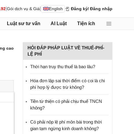
|
|
192
Gói dịch vụ & Giá
English
Đăng ký
/ Đăng nhập
Luật sư tư vấn
AI Luật
Tiện ích
HỎI ĐÁP PHÁP LUẬT VỀ THUẾ-PHÍ-
ng cao
LỆ PHÍ
Thời hạn truy thu thuế là bao lâu?
Hóa đơn lập sai thời điểm có coi là chi
phí hợp lý được trừ không?
Tiền từ thiện có phải chịu thuế TNCN
không?
Có phải nộp lệ phí môn bài trong thời
gian tạm ngừng kinh doanh không?