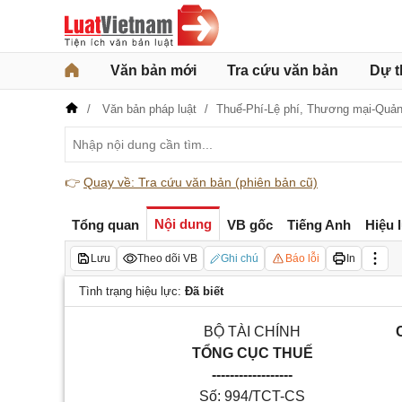
Văn bản mới
Tra cứu văn bản
Dự t
Văn bản pháp luật
Thuế-Phí-Lệ phí,
Thương mại-Quản
👉
Quay về: Tra cứu văn bản (phiên bản cũ)
Nội dung
Tổng quan
VB gốc
Tiếng Anh
Hiệu 
Lưu
Theo dõi VB
Ghi chú
Báo lỗi
In
Tình trạng hiệu lực:
Đã biết
BỘ TÀI CHÍNH
TỔNG CỤC THUẾ
------------------
Số: 994/TCT-CS