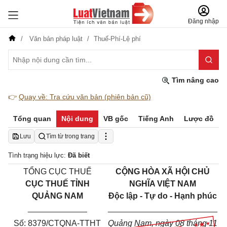
Đăng nhập
Văn bản pháp luật
Thuế-Phí-Lệ phí
Tìm nâng cao
👉
Quay về: Tra cứu văn bản (phiên bản cũ)
Tổng quan
Nội dung
VB gốc
Tiếng Anh
Lược đồ
Lưu
Tìm từ trong trang
Tình trạng hiệu lực:
Đã biết
TỔNG CỤC THUẾ
CỘNG HÒA XÃ HỘI CHỦ
CỤC THUẾ TỈNH
NGHĨA VIỆT NAM
QUẢNG NAM
Độc lập - Tự do - Hạnh phúc
_____________
________________________
Số: 8379/CTQNA-TTHT
Quảng Nam, ngày 08 tháng 11