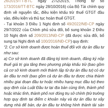
26/2015/TT-BTC
ngày 27/2/2015, Thông tư số
173/2016/TT-BTC
ngày 28/10/2016) của Bộ Tài chính quy
định về nguyên tắc, điều kiện khấu trừ thuế GTGT đầu
vào, điều kiện và thủ tục hoàn thuế GTGT.
- Tại khoản 3 Điều 1 Nghị định số
49/2022/NĐ-CP
ngày
29/7/2022 của Chính phủ sửa đổi, bổ sung khoản 2 Điều
10 Nghị định số
209/2013/NĐ-CP
(đã được sửa đổi, bổ
sung tại Nghị định số
100/2016/NĐ-CP
) quy định:
“2. Cơ sở kinh doanh được hoàn thuế đối với dự án đầu tư
như sau:
a) Cơ sở kinh doanh đã đăng ký kinh doanh, đăng ký nộp
thuế giá trị gia tăng theo phương pháp khấu trừ (bao gồm
cả cơ sở kinh doanh mới thành lập từ dự án đầu tư) có dự
án đầu tư mới (bao gồm cả dự án đầu tư được chia thành
nhiều giai đoạn đầu tư hoặc nhiều hạng mục đầu tư) theo
quy định của Luật Đầu tư tại địa bàn cùng tỉnh, thành phố
hoặc khác tỉnh, thành phố nơi đóng trụ sở chính (trừ trường
hợp quy định tại điểm c khoản này và dự án đầu tư xây
dựng nhà để bán, dự án đầu tư không hình thành tài sản