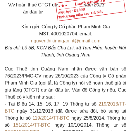
V/v hoàn thuế GTGT dự
năm 2023
Hiệu lực: Đã biết
Tình trạng hiệu lực: Đã biết
án đầu tư
Kính gửi: Công ty Cổ phần Phạm Minh Gia
MST: 4001020704, email:
nguyenthikimngan.nt@gmail.com
Địa chỉ: Lô 5B, KCN Bắc Chu Lai, xã Tam Hiệp, huyện Núi
Thành, tỉnh Quảng Nam
Cục Thuế tỉnh Quảng Nam nhận được văn bản số
76/2023/PMG-CV ngày 26/10/2023 của Công ty Cổ phần
Phạm Minh Gia (gọi tắt là Công ty) hỏi về hoàn thuế giá trị
gia tăng (GTGT) dự án đầu tư. Vấn đề Công ty nêu, Cục
Thuế có ý kiến như sau:
- Tại Điều 14, 15, 16, 17, 19 Thông tư số
219/2013/TT-
BTC
ngày 31/12/2013 (đã được sửa đổi, bổ sung tại
Thông tư số
119/2014/TT-BTC
ngày 25/8/2014, Thông tư
số
151/2014/TT-BTC
ngày 10/10/2014, Thông tư số