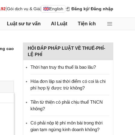
|
|
192
Gói dịch vụ & Giá
English
Đăng ký
/ Đăng nhập
Luật sư tư vấn
AI Luật
Tiện ích
HỎI ĐÁP PHÁP LUẬT VỀ THUẾ-PHÍ-
ng cao
LỆ PHÍ
Thời hạn truy thu thuế là bao lâu?
Hóa đơn lập sai thời điểm có coi là chi
phí hợp lý được trừ không?
Tiền từ thiện có phải chịu thuế TNCN
không?
Có phải nộp lệ phí môn bài trong thời
gian tạm ngừng kinh doanh không?