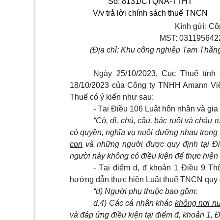
Số: 8131/CTQNA-TTHT
V/v trả lời chính sách thuế TNCN
Kính gửi: C
MST: 0311956422
(Địa chỉ: Khu công nghiệp Tam Thăn
Ngày 25/10/2023, Cục Thuế tỉn
18/10/2023 của Công ty TNHH Amann Việt
Thuế có ý kiến như sau:
- Tại Điều 106 Luật hôn nhân và gia
“Cô, dì, chú, cậu, bác ruột và
cháu r
có quyền, nghĩa vụ nuôi dưỡng nhau tron
con
và những người được quy định tại Đ
người này không có điều kiện để thực hiện
- Tại điểm d, đ khoản 1 Điều 9 T
hướng dẫn thực hiện Luật thuế TNCN quy 
“d) Người phụ thuộc bao gồm:
d.4) Các cá nhân khác
không nơi n
và đáp ứng điều kiện tại điểm đ, khoản 1, 