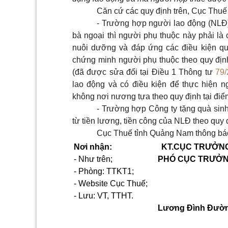
Căn cứ các quy định trên, Cục Thuế 
- Trường hợp người lao động (NLĐ) 
bà ngoại thì người phụ thuộc này phải l
nuôi dưỡng và đáp ứng các điều kiện qu
chứng minh người phụ thuộc theo quy định
(đã được sửa đổi tại Điều 1 Thông tư
79
lao động và có điều kiện để thực hiện 
không nơi nương tựa theo quy định tại đi
- Trường hợp Công ty tặng quà sinh
từ tiền lương, tiền công của NLĐ theo quy 
Cục Thuế tỉnh Quảng Nam thông báo
Nơi nhận:
KT.CỤC TRƯỞN
- Như trên;
PHÓ CỤC TRƯỞ
- Phòng:
TTKT1
;
- Website Cục Thuế;
- Lưu: VT,
TTHT
.
Lương Đình Đườ