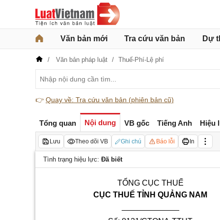
Văn bản mới
Tra cứu văn bản
Dự t
Văn bản pháp luật
Thuế-Phí-Lệ phí
👉
Quay về: Tra cứu văn bản (phiên bản cũ)
Nội dung
Tổng quan
VB gốc
Tiếng Anh
Hiệu 
Lưu
Theo dõi VB
Ghi chú
Báo lỗi
In
Tình trạng hiệu lực:
Đã biết
TỔNG CỤC THUẾ
CỤC THUẾ TỈNH QUẢNG NAM
_____________