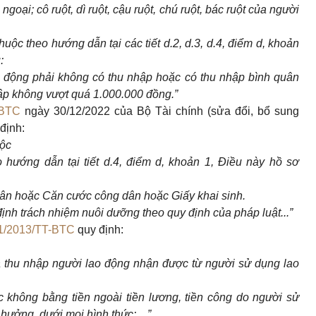
ngoại; cô ruột, dì ruột, cậu ruột, chú ruột, bác ruột của người
uộc theo hướng dẫn tại các tiết d.2, d.3, d.4, điểm d, khoản
:
ao động phải không có thu nhập hoặc có thu nhập bình quân
hập không vượt quá 1.000.000 đồng.”
-BTC
ngày 30/12/2022 của Bộ Tài chính (sửa đổi, bổ sung
 định:
uộc
 hướng dẫn tại tiết d.4, điểm d, khoản 1, Điều này hồ sơ
ân hoặc Căn cước công dân hoặc Giấy khai sinh.
ịnh trách nhiệm nuôi dưỡng theo quy định của pháp luật...”
1/2013/TT-BTC
quy định:
là thu nhập người lao động nhận được từ người sử dụng lao
c không bằng tiền ngoài tiền lương, tiền công do người sử
ưởng, dưới mọi hình thức: ...”