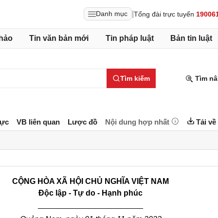
|
Danh mục
Tổng đài trực tuyến
19006
hảo
Tin văn bản mới
Tin pháp luật
Bản tin luật
Tìm kiếm
Tìm nâ
lực
VB liên quan
Lược đồ
Nội dung hợp nhất
Tải về
CỘNG HÒA XÃ HỘI CHỦ NGHĨA VIỆT NAM
Độc lập - Tự do - Hạnh phúc
________________________