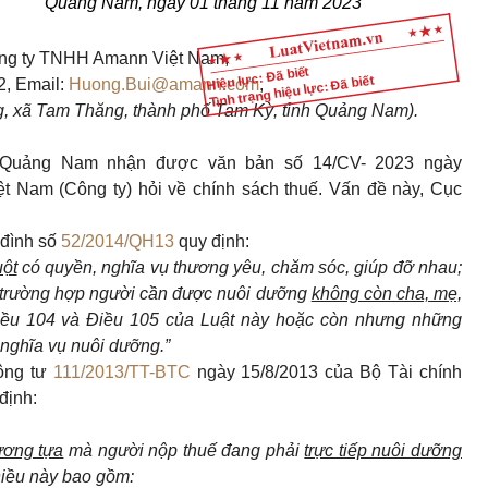
Quảng Nam, ngày
01
tháng
11
năm
2023
ông ty TNHH Amann Việt Nam,
Hiệu lực: Đã biết
Tình trạng hiệu lực: Đã biết
, Email:
Huong.Bui@amann.com
,
g, xã Tam Thăng, thành phố Tam Kỳ, tỉnh Quảng Nam).
h Quảng Nam nhận được văn bản số 14/CV- 2023 ngày
 Nam (Công ty) hỏi về chính sách thuế. Vấn đề này, Cục
 đình số
52/2014/QH13
quy định:
uột
có quyền, nghĩa vụ thương yêu, chăm sóc, giúp đỡ nhau;
g trường hợp người cần được nuôi dưỡng
không còn cha, mẹ,
iều 104 và Điều 105 của Luật này hoặc còn nhưng những
 nghĩa vụ nuôi dưỡng.”
hông tư
111/2013/TT-BTC
ngày 15/8/2013 của Bộ Tài chính
định:
ương tựa
mà người nộp thuế đang phải
trực tiếp nuôi dưỡng
Điều này bao gồm: