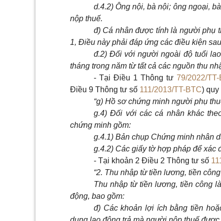
d.4.2) Ông nội, bà nội; ông ngoại, bà 
nộp thuế.
đ) Cá nhân được tính là người phụ th
1, Điều này phải đáp ứng các điều kiện sau
đ.2) Đối với người ngoài độ tuổi l
tháng trong năm từ tất cả các nguồn thu n
- Tại Điều 1 Thông tư
79/2022/TT
Điều 9 Thông tư số
111/2013/TT-BTC
) quy
“g) Hồ sơ chứng minh người phụ th
g.4) Đối với các cá nhân khác theo
chứng minh gồm:
g.4.1) Bản chụp Chứng minh nhân d
g.4.2) Các giấy tờ hợp pháp để xác đ
- Tại khoản 2 Điều 2 Thông tư số
11
“2. Thu nhập từ tiền lương, tiền công
Thu nhập từ tiền lương, tiền công 
động, bao gồm:
đ) Các khoản lợi ích bằng tiền hoặ
dụng lao động trả mà người nộp thuế được h