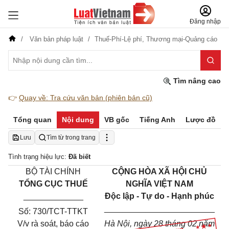
Đăng nhập
Văn bản pháp luật
Thuế-Phí-Lệ phí,
Thương mại-Quảng cáo
Tìm nâng cao
👉
Quay về: Tra cứu văn bản (phiên bản cũ)
Tổng quan
Nội dung
VB gốc
Tiếng Anh
Lược đồ
Lưu
Tìm từ trong trang
Tình trạng hiệu lực:
Đã biết
BỘ TÀI CHÍNH
CỘNG HÒA XÃ HỘI CHỦ
TỔNG CỤC THUẾ
NGHĨA VIỆT NAM
_____________
Độc lập - Tự do - Hạnh phúc
________________________
Số:
730/TCT-TTKT
V/v rà soát, báo cáo
Hà Nội, ngày
28
tháng
02
năm