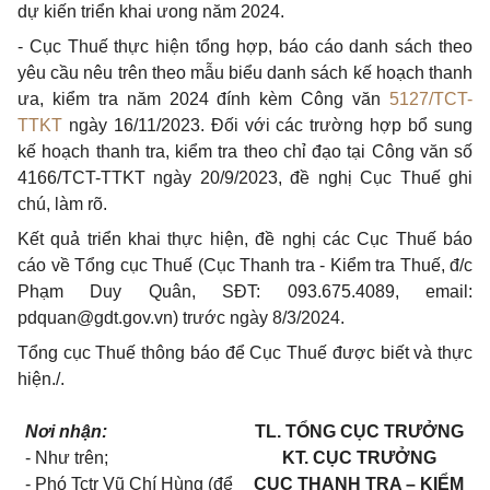
dự kiến triển khai ưong năm 2024.
-
Cục Thuế thực hiện tổng hợp, báo cáo danh sách theo
yêu cầu nêu trên theo mẫu biểu danh sách kế hoạch thanh
ưa, kiểm
tr
a năm 2024 đính kèm Công văn
5127/TCT-
TTKT
ngày 16/11/2023. Đối với các trường hợp bổ sung
kế hoạch thanh tra, kiểm tra theo chỉ đạo tại Công văn số
4166/TCT-TTKT ngày 20/9/2023, đề nghị Cục Thuế ghi
chú, làm rõ.
Kết quả triển khai thực hiện, đề nghị các Cục Thuế báo
cáo về Tổng cục Thuế (Cục Thanh tra - Kiểm tra Thuế, đ/c
Phạm Duy Quân, SĐT:
093.675.4089, email:
pdquan@gdt.gov.vn
) trước ngày 8/3/2024.
Tổng cục Thuế thông báo để Cục Thuế được biết và thực
hiện./.
Nơi nhận:
TL. TỔNG CỤC TRƯỞNG
- Như trên;
KT. CỤC TRƯỞNG
- Phó Tctr Vũ Chí Hùng (để
CỤC THANH TRA – KIỂM