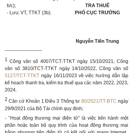
b/c);
TRA THUẾ
- Lưu: VT, TTKT (3b).
PHÓ CỤC TRƯỞNG
Nguyễn Tiến Trung
______________
1
Công văn số 4007/TCT-TTKT ngày 15/10/2021, Công
văn số 3810/TCT-TTKT ngày 14/10/2022, Công văn số
5127/TCT-TTKT
ngày 16/11/2023 về việc hướng dẫn l
ậ
p
kế hoạch thanh tra, kiểm
tr
a thuế qua các năm 2022, 2023,
2024.
2
Căn cứ Khoản 1
Đ
iều 3 Thông
tư
80/2021/TT-BTC
ngày
29/9/2021 của Bộ Tài chính quy định;
-
"Hoạt động thương mại điện tử”
là
việc
tiến hành một
phần
hoặc toàn bộ quy trình của hoạt động thương mạ
i
b
ằ
ng phương tiện điện
tử
có kết nối
với
mạng Internet,