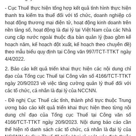
-
Cục Thuế thực hiện tổng hợp kết quả tình hình thực hiện
thanh tra kiểm tra thuế đối với tổ chức, doanh nghiệp có
hoạt động thương mại điện tử, hoạt động k
i
nh doanh trên
nền tảng số, hoạt động là đại lý tại Việt Nam của các Nhà
cung cấp nước ngoài thuộc địa bàn quản lý (bao gồm kế
hoạch năm, kế hoạch đột xuất, kế hoạch theo chuyên đề)
theo mẫu biểu quy định tại Công văn 997/TCT-TTKT ngày
4/4/2022.
2.
Báo cáo kết quả triển khai thực hiện các nội dung chỉ
đạo của Tổng cục Thuế tại Công văn số 4166/TCT-TTKT
ngày 20/9/2023 về việc tăng cường quản lý thuế đối với
các tổ chức, cá nhân là đại lý của NCCNN.
-
Đề nghị Cục Thuế các tỉnh, thành phố trực thuộc Trung
ương báo cáo kết quả triển khai thực hiện theo từng nội
dung chỉ đạo của T
ổ
ng cục Thuế tại Công văn số
4166/TCT-TTKT ngày 20/9/2023. Nội dung báo cáo cần
thể
hiện rõ danh sách các tổ chức, cá nhân là đại lý của