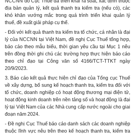
NCCNN do Cục Thuế đã tri
ể
n khai rà soát, xác định thuộc
địa bàn quản lý, kết quả thanh tra kiểm tra (nếu có), các
khó khăn vướng mắc trong quá trình triển khai quản lý
thuế, đề xuất giải pháp cụ thể.
-
Đối với kết quả thanh tra kiểm tra tổ chức, cá nhân là đại
lý của NCCNN tại Việt Nam, đề nghị Cục Thuế tổng hợp,
báo cáo theo mẫu biểu, thời gian yêu cầu tại Mục 1 nêu
trên đồng thời ghi chú các trường hợp thực hiện báo cáo
theo chỉ đạo tại Công văn số 4166/TCT-TTKT ngày
20/9/2023.
3.
Báo cáo kết quả thực hiện chỉ đạo của Tổng cục Thuế
về xây dựng, bổ sung kế hoạch thanh tra, kiểm tra đối với
tổ chức, doanh nghiệp có hoạt động thương mại điện tử,
hoạt động kinh doanh trên nền tảng số và hoạt động là đại
lý tại Việt Nam của các Nhà cung cấp nước ngoài cho giai
đoạn năm 2024.
-
Đề nghị Cục Thuế báo cáo danh sách các doanh nghiệp
thuộc lĩnh vực nêu trên theo kế hoạch thanh tra, kiểm
tr
a