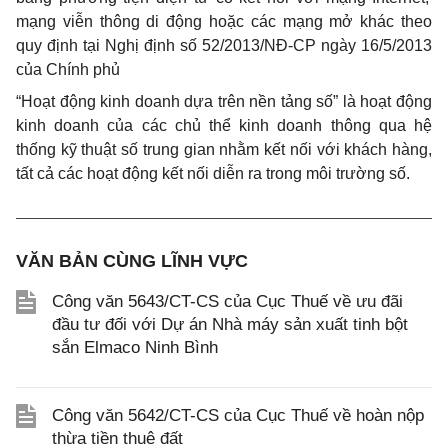
mạng viễn thông di
đ
ộng hoặc các mạng mở khác theo
quy định tại Nghị định số 52/2013/N
Đ
-CP ng
à
y
1
6/5/20
1
3
của Chính phủ
“
Hoạt động kinh doanh dựa trên nền t
ả
ng
số
” là hoạt động
kinh doanh của các chủ
thể
k
i
nh doanh thông qua hệ
thống kỹ thuật
số
trung gian nh
ằ
m kết
nối
với khách h
à
ng,
tất
cả
các hoạt động kết
nối
diễn ra trong môi trường số.
VĂN BẢN CÙNG LĨNH VỰC
Công văn 5643/CT-CS của Cục Thuế về ưu đãi
đầu tư đối với Dự án Nhà máy sản xuất tinh bột
sắn Elmaco Ninh Bình
Công văn 5642/CT-CS của Cục Thuế về hoàn nộp
thừa tiền thuê đất