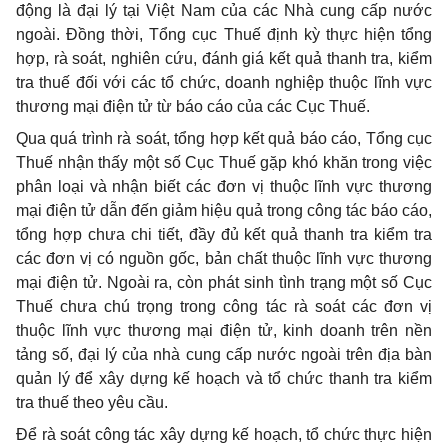
động là đại lý tại Việt Nam của các Nhà cung cấp nước
ngoài. Đồng thời, Tổng cục Thuế định kỳ thực hiện t
ổ
ng
hợp, rà soát, nghiên cứu, đánh giá kết quả thanh tra, kiểm
tra thuế đối với các tổ chức, doanh nghiệp thuộc lĩnh vực
thương mại điện tử từ báo cáo của các Cục Thuế.
Qua quá trình rà soát, tổng hợp kết quả báo cáo, Tổng cục
Thuế nhận thấy một số Cục Thuế gặp khó khăn trong việc
phân loại và nhận biết các đơn vị thuộc lĩnh vực thương
mại điện tử dẫn đến giảm hiệu quả trong công tác báo cáo,
tổng hợp chưa chi tiết, đầy đủ kết quả thanh tra kiểm tra
các đơn vị có nguồn gốc, bản chất thuộc lĩnh vực thương
mại điện tử. Ngoài ra, còn phát sinh tình trạng một số Cục
Thuế chưa chú trọng trong công tác rà soát các đơn vị
thuộc lĩnh vực thương mại điện tử, kinh doanh trên nền
tảng số, đại lý của nhà cung cấp nước ngoài trên địa bàn
quản lý để xây dựng kế hoạch và tổ chức thanh tra kiểm
tra thuế theo yêu cầu.
Đ
ể
rà soát công tác xây dựng kế h
o
ạch, tổ chức thực hiện