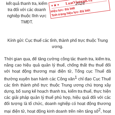
kết quả thanh tra, kiểm
2024
Hiệu lực: Đã biết
tra đối với các doanh
Tình trạng hiệu lực: Đã biết
nghiệp thuộc lĩnh vực
TMĐT.
Kính gửi: Cục thuế các tỉnh, thành phố trực thuộc Trung
ương.
Thời gian qua,
để
tăng cường công tác thanh tra, ki
ể
m tra,
nâng cao hiệu quả quản lý thuế, chống thất thu thuế đối
với hoạt động thương mại điện tử, Tổng cục Thuế đã
1
thường xuyên ban hành các Công văn
chỉ đạo Cục Thuế
các tỉnh thành phố trực thuộc Trung ương chú trọng xây
dựng, bổ sung kế hoạch thanh tra, kiểm tra thuế, thực hiện
các giải pháp quản lý thuế phù hợp, hiệu quả đối với các
đối tượng là tổ chức, doanh nghiệp có hoạt động thương
2
mại điện tử, hoạt động kinh doanh trên nền tảng số
, hoạt