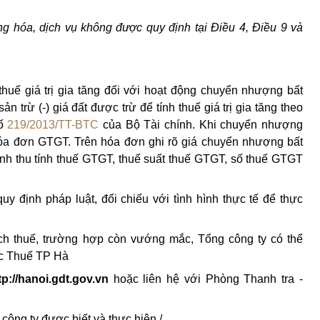
g hóa, dịch vụ không được quy định tại Điều 4, Điều 9 và
 thuế giá trị gia tăng đối với hoạt động chuyển nhượng bất
 trừ (-) giá đất được trừ để tính thuế giá trị gia tăng theo
số
219/2013/TT-BTC
của Bộ Tài chính. Khi chuyển nhượng
 hóa đơn GTGT. Trên hóa đơn ghi rõ giá chuyển nhượng bất
anh thu tính thuế GTGT, thuế suất thuế GTGT, số thuế GTGT
y định pháp luật, đối chiếu với tình hình thực tế để thực
ách thuế, trường hợp còn vướng mắc, Tổng công ty có thể
c Thuế TP Hà
tp://hanoi.gdt.gov.vn
hoặc liên hệ với Phòng Thanh tra -
công ty được biết và thực hiện./.