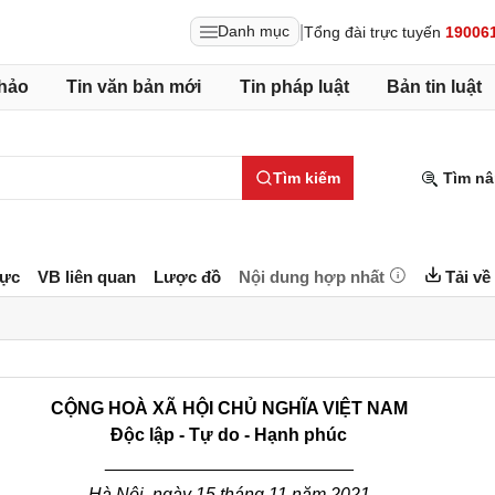
|
Danh mục
Tổng đài trực tuyến
19006
hảo
Tin văn bản mới
Tin pháp luật
Bản tin luật
Tìm kiếm
Tìm nâ
lực
VB liên quan
Lược đồ
Nội dung hợp nhất
Tải về
C
ỘNG HOÀ XÃ HỘI CHỦ NGHĨA VIỆT NAM
Độc lập - Tự do - Hạnh phúc
_________________________
H
à Nội
, ngà
y 15
tháng 1
1
năm 2021