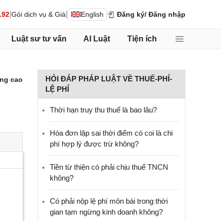
|
|
192
Gói dịch vụ & Giá
English
Đăng ký
/ Đăng nhập
Luật sư tư vấn
AI Luật
Tiện ích
HỎI ĐÁP PHÁP LUẬT VỀ THUẾ-PHÍ-
ng cao
LỆ PHÍ
Thời hạn truy thu thuế là bao lâu?
Hóa đơn lập sai thời điểm có coi là chi
phí hợp lý được trừ không?
Tiền từ thiện có phải chịu thuế TNCN
không?
Có phải nộp lệ phí môn bài trong thời
gian tạm ngừng kinh doanh không?