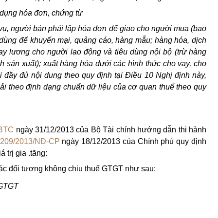
ử dụng hóa đơn, chứng từ
 vụ, người bán phải lập hóa đơn để giao cho người mua (bao
 dùng để khuyến mại, quảng cáo, hàng mẫu; hàng hóa, dịch
thay lương cho người lao động và tiêu dùng nội bộ (trừ hàng
nh sản xuất); xuất hàng hóa dưới các hình thức cho vay, cho
 đầy đủ nội dung theo quy định tại Điều 10 Nghị định này,
ải theo định dạng chuẩn dữ liệu của cơ quan thuế theo quy
-BTC
ngày 31/12/2013 của Bộ Tài chính hướng dẫn thi hành
209/2013/NĐ-CP
ngày 18/12/2013 của Chính phủ quy định
 trị gia .tăng:
ác đối tượng không chịu thuế GTGT như sau:
ế GTGT