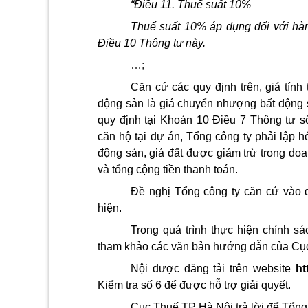
“Điều 11. Thuế suất 10%
Thuế suất 10% áp dụng đối với hàn
Điều 10 Thông tư này.
…;
Căn cứ các quy định trên, giá tính
động sản là giá chuyển nhượng bất động sản
quy định tại Khoản 10 Điều 7 Thông tư 
căn hộ tại dự án, Tổng công ty phải lập
động sản, giá đất được giảm trừ trong do
và tổng cộng tiền thanh toán.
Đề nghị Tổng công ty căn cứ vào qu
hiện.
Trong quá trình thực hiện chính s
tham khảo các văn bản hướng dẫn của Cụ
Nội được đăng tải trên website
ht
Kiểm tra số 6 để được hỗ trợ giải quyết.
Cục Thuế TP Hà Nội trả lời để Tổng 