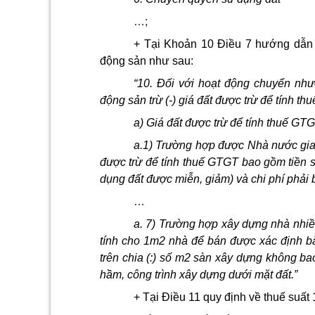
…;
+ Tại Khoản 10 Điều 7 hướng dẫn 
động sản như sau:
“10. Đối với hoạt động chuyển như
động sản trừ (-) giá đất được trừ để tính t
a) Giá đất được trừ để tính thuế GT
a.1) Trường hợp được Nhà nước giao
được trừ để tính thuế GTGT bao gồm tiền 
dụng đất được miễn, giảm) và chi phí phải 
…
a. 7) Trường hợp xây dựng nhà nhiều
tính cho 1m2 nhà để bán được xác định bằ
trên chia (:) số m2 sàn xây dựng không ba
hầm, công trình xây dựng dưới mặt đất.”
+ Tại Điều 11 quy định về thuế suất