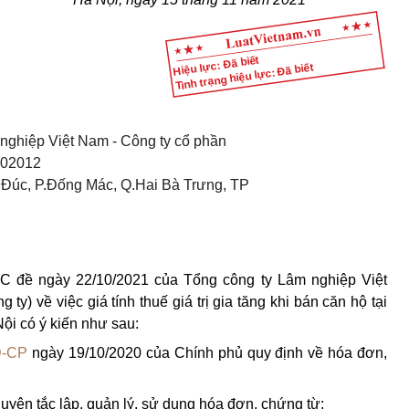
Hiệu lực: Đã biết
Tình trạng hiệu lực: Đã biết
 nghiệp Việt Nam
-
Công ty cổ phần
102012
ò Đúc, P.Đống Mác, Q.Hai Bà Trưng, TP
C đề ngày 22/10/2021 của Tổng công ty Lâm nghiệp Việt
ty) về việc giá tính thuế giá trị gia tăng khi bán căn hộ tại
 có ý kiến như sau:
Đ-CP
ngày 19/10/2020 của Chính phủ quy định về hóa đơn,
uyên tắc lập, quản lý, sử dụng hóa đơn, chứng từ: