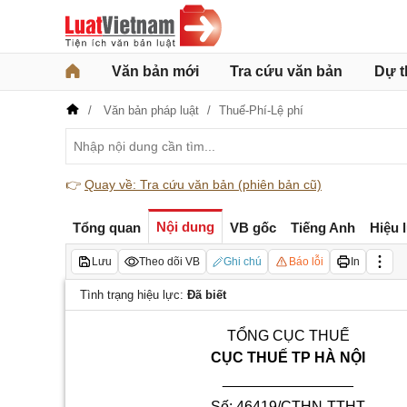
Văn bản mới
Tra cứu văn bản
Dự t
Văn bản pháp luật
Thuế-Phí-Lệ phí
👉
Quay về: Tra cứu văn bản (phiên bản cũ)
Nội dung
Tổng quan
VB gốc
Tiếng Anh
Hiệu 
Lưu
Theo dõi VB
Ghi chú
Báo lỗi
In
Tình trạng hiệu lực:
Đã biết
TỔNG
CỤC THU
Ế
CỤC THU
Ế
TP HÀ NỘI
________________
Số: 4
6419/
CT
HN
-TTHT