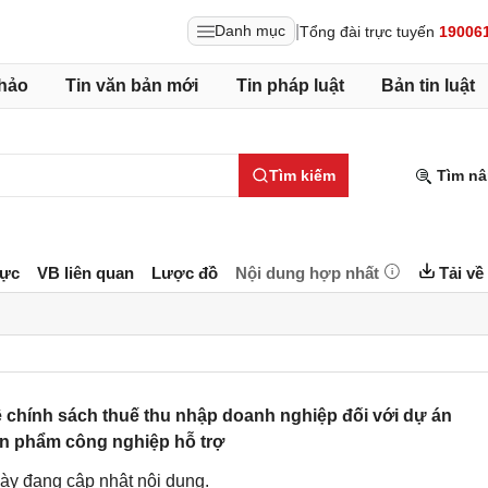
|
Danh mục
Tổng đài trực tuyến
19006
hảo
Tin văn bản mới
Tin pháp luật
Bản tin luật
Tìm kiếm
Tìm nâ
lực
VB liên quan
Lược đồ
Nội dung hợp nhất
Tải về
chính sách thuế thu nhập doanh nghiệp đối với dự án
ản phẩm công nghiệp hỗ trợ
ày đang cập nhật nội dung.