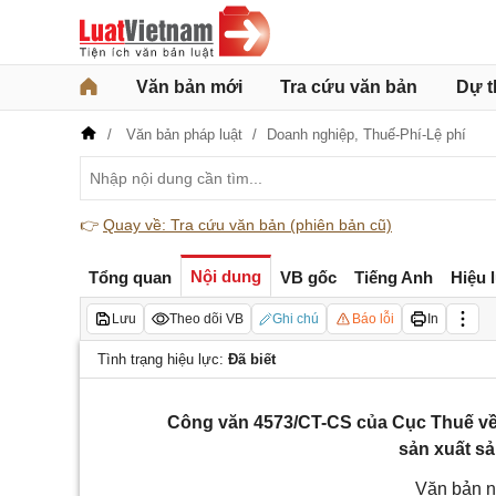
Văn bản mới
Tra cứu văn bản
Dự t
Văn bản pháp luật
Doanh nghiệp,
Thuế-Phí-Lệ phí
👉
Quay về: Tra cứu văn bản (phiên bản cũ)
Nội dung
Tổng quan
VB gốc
Tiếng Anh
Hiệu 
Lưu
Theo dõi VB
Ghi chú
Báo lỗi
In
Tình trạng hiệu lực:
Đã biết
Công văn 4573/CT-CS của Cục Thuế về 
sản xuất s
Văn bản n