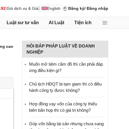
|
|
192
Gói dịch vụ & Giá
English
Đăng ký
/ Đăng nhập
Luật sư tư vấn
AI Luật
Tiện ích
HỎI ĐÁP PHÁP LUẬT VỀ DOANH
ng cao
NGHIỆP
Muốn mở tiệm cầm đồ thì cần phải đáp
ứng điều kiện gì?
Chủ tịch HĐQT bị tạm giam thì có điều
hành công ty được không?
Hợp đồng vay vốn của công ty thiếu
biên bản họp thì có giá trị không?
Góp vốn bằng tài sản nhưng chưa sang