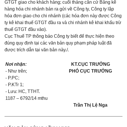
GTGT giao cho khách hàng; cuối tháng căn cứ Bảng kê
hàng hóa chi nhánh bán ra gửi về Công ty, Công ty lập
hóa đơn giao cho chi nhánh (các hóa đơn này được Công
ty kê khai thuế GTGT đầu ra và chi nhánh kê khai khấu trừ
thuế GTGT đầu vào).
Cục Thuế TP thông báo Công ty biết để thực hiện theo
đúng quy định
tại các văn bản quy phạm pháp luật đã
được trích dẫn tại văn bản này./.
Nơi nhận:
KT.CỤC TRƯỞNG
- Như trên;
PHÓ CỤC TRƯỞNG
- P.PC;
- P.KTr 1;
- Lưu: HC, TTHT.
1187 – 6792/14 mthu
Trần Thị Lệ Nga