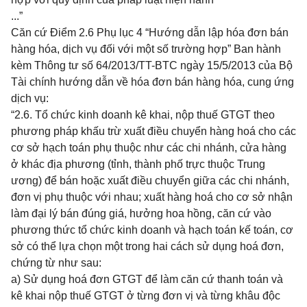
...”
Căn cứ Điểm 2.6 Phụ lục 4 “Hướng dẫn lập hóa đơn bán
hàng hóa, dịch vụ đối với một số trường hợp” Ban hành
kèm Thông tư số 64/2013/TT-BTC ngày 15/5/2013 của Bộ
Tài chính hướng dẫn về hóa đơn bán hàng hóa, cung ứng
dịch vụ:
“
2.6. Tổ chức kinh doanh kê khai, nộp thuế GTGT theo
phương pháp khấu trừ xuất điều chuyển hàng hoá cho các
cơ sở hạch toán phụ thuộc như các chi nhánh, cửa hàng
ở khác địa phương (tỉnh, thành phố trực thuộc Trung
ương) để bán hoặc xuất điều chuyển giữa các chi nhánh,
đơn vị phụ thuộc với nhau; xuất hàng hoá cho cơ sở nhận
làm đại lý bán đúng giá, hưởng hoa hồng, căn cứ vào
phương thức tổ chức kinh doanh và hạch toán kế toán, cơ
sở có thể lựa chọn một trong hai cách sử dụng hoá đơn,
chứng từ như sau:
a) Sử dụng hoá đơn GTGT để làm căn cứ thanh toán và
kê khai nộp thuế GTGT ở từng đơn vị và từng khâu độc