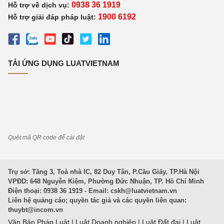
0938 36 1919
Hỗ trợ về dịch vụ:
1900 6192
Hỗ trợ giải đáp pháp luật:
TẢI ỨNG DỤNG LUATVIETNAM
Quét mã QR code để cài đặt
Trụ sở: Tầng 3, Toà nhà IC, 82 Duy Tân, P.Cầu Giấy, TP.Hà Nội
VPĐD: 648 Nguyễn Kiệm, Phường Đức Nhuận, TP. Hồ Chí Minh
Điện thoại: 0938 36 1919 - Email:
cskh@luatvietnam.vn
Liên hệ quảng cáo; quyền tác giả và các quyền liên quan:
thuybt@incom.vn
Văn Bản Pháp Luật
|
Luật Doanh nghiệp
|
Luật Đất đai
|
Luật