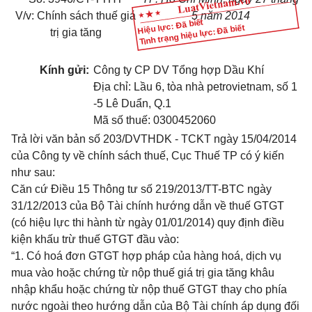
V/v: Chính sách thuế giá
5 năm 2014
Hiệu lực: Đã biết
Tình trạng hiệu lực: Đã biết
trị gia tăng
Kính gửi:
Công ty CP DV Tổng hợp Dầu Khí
Địa chỉ: Lầu 6, tòa nhà petrovietnam, số 1
-5 Lê Duẩn, Q.1
Mã số thuế: 0300452060
Trả lời văn bản số 203/DVTHDK - TCKT ngày 15/04/2014
của Công ty về chính sách thuế, Cục Thuế TP có ý kiến
như sau:
Căn cứ Điều 15 Thông tư số 219/2013/TT-BTC ngày
31/12/2013 của Bộ Tài chính hướng dẫn về thuế GTGT
(có hiệu lực thi hành từ ngày 01/01/2014) quy định
đ
iều
kiện khấu trừ thuế
GTGT
đầu vào
:
“
1.
Có hoá đơn
GTGT
hợp pháp của hàng hoá, dịch vụ
mua vào hoặc chứng từ nộp thuế giá trị gia tăng khâu
nhập khẩu hoặc chứng từ nộp thuế GTGT thay cho phía
nước ngoài theo hướng dẫn của Bộ Tài chính áp dụng đối