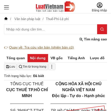
Đăng nhập
Văn bản pháp luật
Thuế-Phí-Lệ phí
Tìm nâng cao
👉
Quay về: Tra cứu văn bản (phiên bản cũ)
Tổng quan
Nội dung
VB gốc
Tiếng Anh
Lược đồ
Lưu
Tìm từ trong trang
Tình trạng hiệu lực:
Đã biết
TỔNG CỤC THUẾ
CỘNG HÒA XÃ HỘI CHỦ
CỤC THUẾ TP.HỒ CHÍ
NGHĨA VIỆT NAM
MINH
Độc lập - Tự do - Hạnh phúc
_______________
_________________________
Số: 3946/CT-TTHT
TP. Hồ Chí Minh, ngày 27 tháng