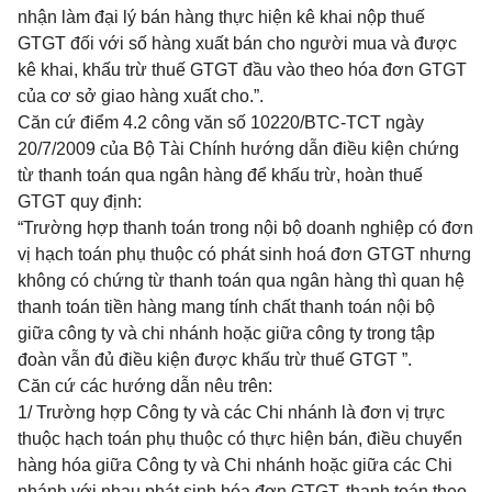
nhận làm đại lý bán hàng thực hiện kê khai nộp thuế
GTGT đối với số hàng xuất bán cho người mua và được
kê khai, khấu trừ thuế GTGT đầu vào theo hóa đơn GTGT
của cơ sở giao hàng xuất cho.”.
Căn cứ điểm 4.2 công văn số 10220/BTC-TCT ngày
20/7/2009 của Bộ Tài Chính hướng dẫn điều kiện chứng
từ thanh toán qua ngân hàng để khấu trừ, hoàn thuế
GTGT quy định:
“
Trường hợp thanh toán trong nội bộ doanh nghiệp có đơn
vị hạch toán phụ thuộc có phát sinh hoá đơn GTGT nhưng
không có chứng từ thanh toán qua ngân hàng thì quan hệ
thanh toán tiền hàng mang tính chất thanh toán nội bộ
giữa công ty và chi nhánh hoặc giữa công ty trong tập
đoàn vẫn đủ điều kiện được khấu trừ thuế GTGT
”
.
Căn cứ các hướng dẫn nêu trên:
1/ Trường hợp Công ty và các Chi nhánh là đơn vị trực
thuộc hạch toán phụ thuộc có thực hiện bán, điều chuyển
hàng hóa giữa Công ty và Chi nhánh hoặc giữa các Chi
nhánh với nhau phát sinh hóa đơn GTGT, thanh toán theo