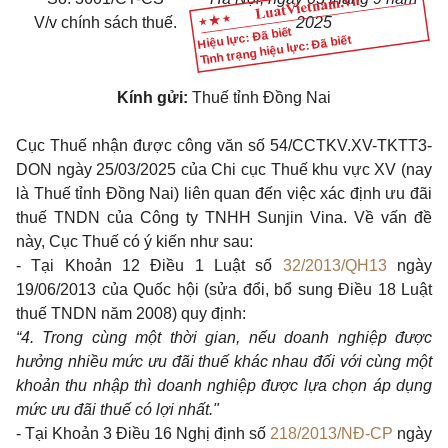
V/v chính sách thuế.
2025
Hiệu lực: Đã biết
Tình trạng hiệu lực: Đã biết
Kính gửi:
Thuế tỉnh Đồng Nai
Cục Thuế nhận được công văn số 54/CCTKV.XV-TKTT3-
DON ngày 25/03/2025 của Chi cục Thuế khu vực XV (nay
là Thuế tỉnh Đồng Nai) liên quan đến việc xác định ưu đãi
thuế TNDN của Công ty TNHH Sunjin Vina. Về vấn đề
này, Cục Thuế có ý kiến như sau:
- Tại
Khoản 12 Điều 1 Luật số
32/2013/QH13
ngày
19/06/2013 của Quốc hội (sửa đổi, bổ sung
Điều 18 Luật
thuế TNDN năm 2008
) quy định:
“4. Trong cùng một thời gian, nếu doanh nghiệp được
hưởng nhiều mức ưu đãi thuế khác nhau đối với cùng một
khoản thu nhập thì doanh nghiệp được lựa chọn áp dụng
mức ưu đãi thuế có lợi nhất."
- Tại
Khoản 3 Điều 16 Nghị định số
218/2013/NĐ-CP
ngày