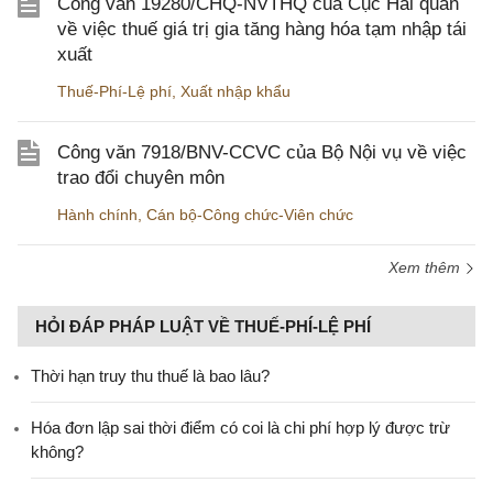
Công văn 19280/CHQ-NVTHQ của Cục Hải quan
về việc thuế giá trị gia tăng hàng hóa tạm nhập tái
xuất
Thuế-Phí-Lệ phí
,
Xuất nhập khẩu
Công văn 7918/BNV-CCVC của Bộ Nội vụ về việc
trao đổi chuyên môn
Hành chính
,
Cán bộ-Công chức-Viên chức
Xem thêm
HỎI ĐÁP PHÁP LUẬT VỀ THUẾ-PHÍ-LỆ PHÍ
Thời hạn truy thu thuế là bao lâu?
Hóa đơn lập sai thời điểm có coi là chi phí hợp lý được trừ
không?