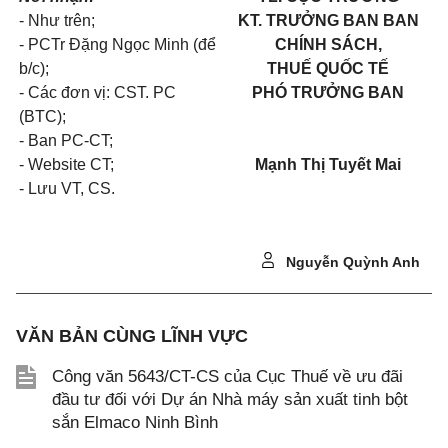
- Như trên;
KT. TRƯỞNG BAN BAN
- PCTr Đặng Ngọc Minh (để
CHÍNH SÁCH,
b/c);
THUẾ QUỐC TẾ
- Các đơn vị: CST. PC
PHÓ TRƯỞNG BAN
(BTC);
- Ban PC-CT;
- Website CT;
Mạnh Thị Tuyết Mai
- Lưu VT, CS.
Nguyễn Quỳnh Anh
VĂN BẢN CÙNG LĨNH VỰC
Công văn 5643/CT-CS của Cục Thuế về ưu đãi
đầu tư đối với Dự án Nhà máy sản xuất tinh bột
sắn Elmaco Ninh Bình