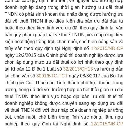
Căn cứ các quy định nêu trên, về nguyên tắc trường hợp
doanh nghiệp đang trong thời gian hưởng ưu đãi thuế
TNDN có phát sinh khoản thu nhập đang được hưởng ưu
đãi về thuế TNDN theo điều kiện địa bàn ưu đãi đầu tư
hoặc theo điều kiện lĩnh vực ưu đãi theo quy định tại văn
bản quy phạm pháp luật về thuế TNDN, vừa đáp ứng điều
kiện hoạt động trồng trọt, chăn nuôi, chế biến nông sản và
thủy sản theo quy định tại Nghị định số
12/2015/NĐ-CP
ngày 12/2/2015 của Chính phủ thì doanh nghiệp được lựa
chọn áp dụng mức ưu đãi thuế có lợi nhất theo quy định
tại
Khoản 12 Điều 1 Luật số
32/2013/QH13
và hướng dẫn
tại công văn số
3091/BTC-TCT
ngày 08/3/2017 của Bộ Tài
chính gửi Cục Thuế các Tỉnh, thành phố trực thuộc Trung
ương, trong đó đối với trường hợp đã hết thời gian ưu đãi
thuế TNDN theo lĩnh vực hoặc địa bàn ưu đãi thuế thì
doanh nghiệp không được chuyển sang áp dụng ưu đãi
về thuế TNDN đối với thu nhập của doanh nghiệp từ trồng
trọt, chăn nuôi, chế biến trong lĩnh vực nông, lâm, ngư
nghiệp theo quy định tại Nghị định số
12/2015/NĐ-CP