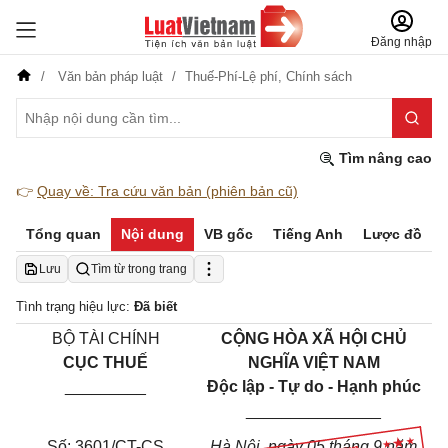
Đăng nhập
Văn bản pháp luật
Thuế-Phí-Lệ phí,
Chính sách
Tìm nâng cao
👉
Quay về: Tra cứu văn bản (phiên bản cũ)
Tổng quan
Nội dung
VB gốc
Tiếng Anh
Lược đồ
Lưu
Tìm từ trong trang
Tình trạng hiệu lực:
Đã biết
BỘ TÀI CHÍNH
CỘNG HÒA XÃ HỘI CHỦ
CỤC THUẾ
NGHĨA VIỆT NAM
_________
Độc lập - Tự do - Hạnh phúc
_______________
Số: 3601/CT-CS
Hà Nội, ngày 05 tháng 9 năm