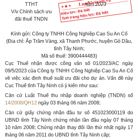
TTHT
năm 20
23
Hiệu lực: Đã biết
V/v
Chính sách ưu
Tình trạng hiệu lực: Đã biết
đãi thuế TNDN
Kính gửi: Công ty TNHH Công Nghiệp Cao Su An Cố
(Địa chỉ: Ấp Trâm Vàng, xã Thanh Phước, huyện Gò Dầu,
tỉnh Tây Ninh;
Mã số thuế: 3900444483)
Cục Thuế nhận được công văn số 01/2023/AC ngày
09/5/2023 của Công ty TNHH Công Nghiệp Cao Su An Cố
về việc xác định thuế suất ưu đãi cho dự án. Vấn đề này
Cục Thuế tỉnh Tây Ninh có ý kiến như sau:
Căn cứ Luật Thuế thu nhập doanh nghiệp (TNDN) số
14/2008/QH12
ngày 03 tháng 06 năm 2008;
Căn cứ giấy chứng nhận đầu tư số 451023000119 do
UBND tỉnh Tây Ninh chứng nhận lần đầu ngày 07 tháng
10 năm 2008; Chứng nhận thay đổi lần thứ nhất ngày 17
tháng 06 năm 2011 do UBND tỉnh Tây Ninh cấp;