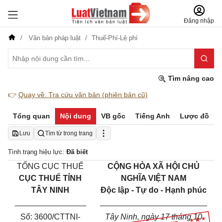
Đăng nhập
Văn bản pháp luật
Thuế-Phí-Lệ phí
Tìm nâng cao
👉
Quay về: Tra cứu văn bản (phiên bản cũ)
Tổng quan
Nội dung
VB gốc
Tiếng Anh
Lược đồ
Lưu
Tìm từ trong trang
Tình trạng hiệu lực:
Đã biết
TỔNG CỤC THUẾ
CỘNG HÒA XÃ HỘI CHỦ
CỤC THUẾ TỈNH
NGHĨA VIỆT NAM
TÂY NINH
Độc lập - Tự do - Hạnh phúc
________________
________________________
Số:
3600
/CT
TNI
-
Tây Ninh
, ngày
17
tháng
10