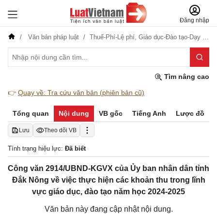
Đăng nhập
Văn bản pháp luật
Thuế-Phí-Lệ phí,
Giáo dục-Đào tạo-Dạy nghề
Tìm nâng cao
👉
Quay về: Tra cứu văn bản (phiên bản cũ)
Tổng quan
Nội dung
VB gốc
Tiếng Anh
Lược đồ
Lưu
Theo dõi VB
Tình trạng hiệu lực:
Đã biết
Công văn 2914/UBND-KGVX của Ủy ban nhân dân tỉnh
Đắk Nông về việc thực hiện các khoản thu trong lĩnh
vực giáo dục, đào tạo năm học 2024-2025
Văn bản này đang cập nhật nội dung.