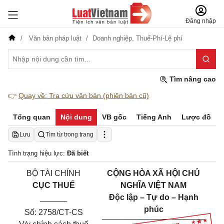
Đăng nhập
Văn bản pháp luật
Doanh nghiệp,
Thuế-Phí-Lệ phí
Tìm nâng cao
👉
Quay về: Tra cứu văn bản (phiên bản cũ)
Tổng quan
Nội dung
VB gốc
Tiếng Anh
Lược đồ
Lưu
Tìm từ trong trang
Tình trạng hiệu lực:
Đã biết
BỘ TÀI CHÍNH
CỘNG HÒA XÃ HỘI CHỦ
CỤC THUẾ
NGHĨA VIỆT NAM
______
Độc lập – Tự do – Hạnh
phúc
Số: 2758/CT-CS
___________
______
______