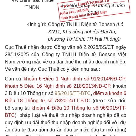
V/v chính sách thuế
Hà Nội, ngày 29 tháng 4 năm
TNDN
Hiệu lực: Đã biết
Tình trạng hiệu lực: Đã biết
2026
Kính gửi:
Công ty TNHH Điện
tử
Bonsen
(L
ô
XN11
,
Khu công nghiệp Đại An,
phường Tứ Minh
,
TP. H
ả
i Phòng);
Cục Thuế nhận được Công văn số 2.2025/BS/CT ngày
28/11/2025 của Công ty TNHH Điện tử Bonsen Việt
Nam vướng mắc về ưu đãi thuế thu nhập doanh nghiệp.
Về vấn đề này, Cục Thuế có ý kiến như sau:
Căn cứ
khoản 6 Điều 1 Nghị định số 91/2014/NĐ-CP
,
khoản 5 Điều 16 Nghị định số 218/2013/NĐ-CP
, khoản
3 Điều 10 Thông tư số
95/2015/TT-BTC
,
điểm a khoản 6
Điều 18 Thông tư số 78/2014/TT-BTC
(được sửa đổi,
bổ sung tại
khoản 4 Điều 10 Thông tư số 96/2015/TT-
BTC
), pháp luật về thuế thu nhập doanh nghiệp đã có
quy định ưu đãi thuế thu nhập doanh nghiệp đối với dự
án đầu tư (bao gồm dự án đầu tư mới, đầu tư mở rộng)