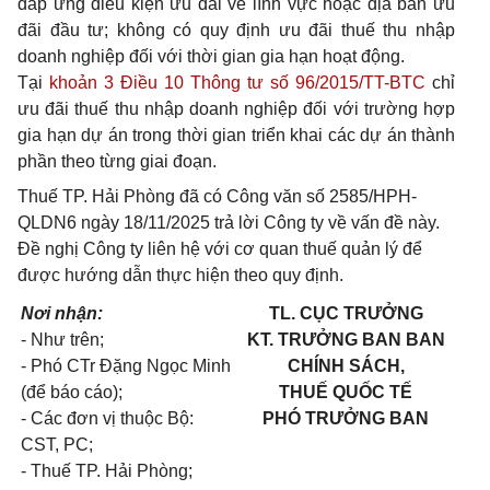
đáp ứng điều kiện ưu đãi về lĩnh vực hoặc địa bàn ưu
đãi đầu tư; không có quy định ưu đãi thuế thu nhập
doanh nghiệp đối với thời gian gia hạn hoạt động.
Tại
khoản 3 Điều 10 Thông tư số 96/2015/TT-BTC
chỉ
ưu đãi thuế thu nhập doanh nghiệp đối với trường hợp
gia hạn dự án trong thời gian triển khai các dự án thành
phần theo từng giai đoạn.
Thuế TP. Hải Phòng đã có Công văn số 2585/HPH-
QLDN6 ngày 18/11/2025 trả lời Công ty về vấn đề này.
Đề nghị Công ty liên hệ với cơ quan thuế quản lý để
được hướng dẫn thực hiện theo quy định.
Nơi nhận:
TL. CỤC TRƯỞNG
- Như trên;
KT. TRƯỞNG BAN
BAN
- Phó CTr Đặng Ngọc Minh
CHÍNH SÁCH,
(để báo cáo);
THUẾ QUỐC TẾ
- Các đơn vị thuộc Bộ:
PHÓ TRƯỞNG BAN
CST, PC;
- Thuế TP. Hải Phòng;