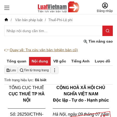
Đăng nhập
Văn bản pháp luật
Thuế-Phí-Lệ phí
Tìm nâng cao
👉
Quay về: Tra cứu văn bản (phiên bản cũ)
Tổng quan
Nội dung
VB gốc
Tiếng Anh
Lược đồ
Lưu
Tìm từ trong trang
Tình trạng hiệu lực:
Đã biết
TỔNG CỤC THUẾ
CỘNG HOÀ XÃ HỘI CHỦ
CỤC THUẾ TP HÀ
NGHĨA VIỆT NAM
NỘI
Độc lập - Tự do - Hạnh phúc
________________
________________________
Số: 26250/CTHN-
Hà Nội, ngày 09 tháng 07 năm