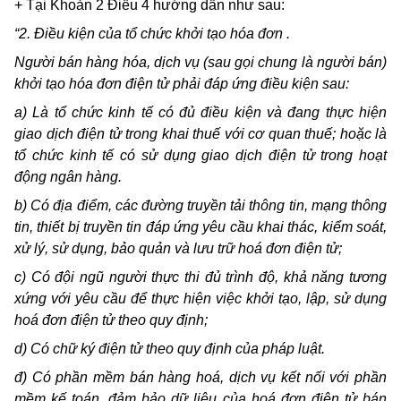
+ Tại Khoản 2 Điều 4 hướng dẫn như sau:
“2. Điều kiện của tổ chức khởi tạo hóa đơn .
Người bán hàng hóa, dịch vụ (sau gọi chung là người bán)
khởi tạo hóa đơn điện tử phải đáp ứng điều kiện sau:
a)
Là tổ chức kinh tế có đủ điều kiện và đang thực hiện
giao dịch điện tử trong khai thuế với cơ quan thuế; hoặc là
tổ chức kinh tế có sử dụng giao dịch điện tử trong hoạt
động ngân hàng.
b)
Có địa điểm, các đường truyền tải thông tin, mạng thông
tin, thiết bị truyền tin đáp ứng yêu cầu khai thác, kiểm soát,
xử lý, sử dụng, bảo quản và lưu trữ hoá đơn điện tử;
c)
Có đội ngũ người thực thi đủ trình độ, khả năng tương
xứng với yêu cầu để thực hiện việc khởi tạo, lập, sử dụng
hoá đơn điện tử theo quy định;
d)
Có chữ ký điện tử theo quy định của pháp luật.
đ) Có phần mềm bán hàng hoá, dịch vụ kết nối với phần
mềm kế toán, đảm bảo dữ liệu của hoá đơn điện tử bán