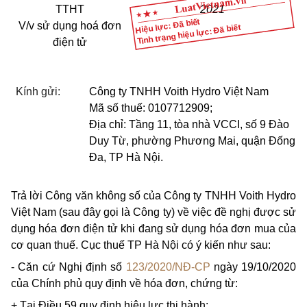
TTHT
2021
Hiệu lực: Đã biết
V/v sử dụng hoá đơn
Tình trạng hiệu lực: Đã biết
điện tử
Kính gửi:
Công ty TNHH Voith Hydro Việt Nam
Mã số thuế: 0107712909;
Địa chỉ: Tầng 11, tòa nhà VCCI, số 9 Đào
Duy Từ, phường Phương Mai, quận Đống
Đa, TP Hà Nội.
Trả lời Công văn không số của Công ty TNHH Voith Hydro
Việt Nam (sau đây gọi là Công ty) về việc đề nghị được sử
dụng hóa đơn điện tử khi đang sử dụng hóa đơn mua của
cơ quan thuế. Cục thuế TP Hà Nội có ý kiến như sau:
- Căn cứ Nghị định số
123/2020/NĐ-CP
ngày 19/10/2020
của Chính phủ quy định về hóa đơn, chứng từ:
+ Tại Điều 59 quy định hiệu lực thi hành: