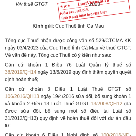
V/v thuế GTGT
2023
Hiệu lực: Đã biết
Tình trạng hiệu lực: Đã biết
Kính gửi:
Cục Thuế tỉnh Cà Mau
Tổng cục Thuế nhận được công văn số 529/CTCMA-KK
ngày 03/4/2023 của Cục Thuế tỉnh Cà Mau về thuế GTGT.
Về vấn đề này, Tổng cục Thuế có ý kiến như sau:
Căn cứ khoản 1 Điều 76 Luật Quản lý thuế số
38/2019/QH14
ngày 13/6/2019 quy định thẩm quyền quyết
định hoàn thuế;
Căn cứ khoản 3 Điều 1 Luật Thuế GTGT số
106/2016/QH13
ngày 19/4/2016 sửa đổi, bổ sung khoản 1
và khoản 2 Điều 13 Luật Thuế GTGT
13/2008/QH12
(đã
được sửa đổi, bổ sung một số điều tại Luật số
31/2012/QH13) quy định về hoàn thuế đối với dự án đầu
tư;
Căn cứ khoản 6 Điều 1 Nghị định số
100/2016/NĐ-