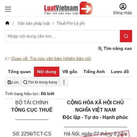
Đăng nhập
Văn bản pháp luật
Thuế-Phí-Lệ phí
Tìm nâng cao
👉
Quay về: Tra cứu văn bản (phiên bản cũ)
Tổng quan
Nội dung
VB gốc
Tiếng Anh
Lược đồ
Lưu
Tìm từ trong trang
Tình trạng hiệu lực:
Đã biết
BỘ TÀI CHÍNH
CỘNG HÒA XÃ HỘI CHỦ
TỔNG CỤC THUẾ
NGHĨA VIỆT NAM
­­­­­­­­­­­­­____________
Độc lập - Tự do - Hạnh phúc
_______________________
Số: 2256/TCT-CS
Hà Nội, ngày 07 tháng 6 năm