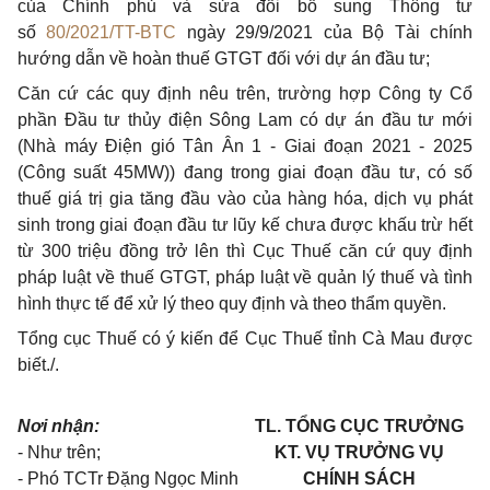
của Chính phủ và sửa đổi bổ sung Thông tư
số
80/2021/TT-BTC
ngày 29/9/2021 của Bộ Tài chính
hướng dẫn về hoàn thuế GTGT đối với dự án đầu tư;
Căn cứ các quy định nêu trên, trường hợp Công ty Cổ
phần Đầu tư thủy điện Sông Lam có dự án đầu tư mới
(Nhà máy Điện gió Tân Ân 1 - Giai đoạn 2021 - 2025
(Công suất 45MW)) đang trong giai đoạn đầu tư, có số
thuế giá trị gia tăng đầu vào của hàng hóa, dịch vụ phát
sinh trong giai đoạn đầu tư lũy kế chưa được khấu trừ hết
từ 300 triệu đồng trở lên thì Cục Thuế căn cứ quy định
pháp luật về thuế GTGT, pháp luật về quản lý thuế và tình
hình thực tế để xử lý theo quy định và theo thẩm quyền.
Tổng cục Thuế có ý kiến để Cục Thuế tỉnh Cà Mau được
biết./.
Nơi nhận:
TL. TỔNG CỤC TRƯỞNG
- Như trên;
KT. VỤ TRƯỞNG VỤ
- Phó TCTr Đặng Ngọc Minh
CHÍNH SÁCH