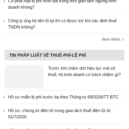
Có phải nộp lệ phí môn bài trong thời gian tạm ngừng kinh
doanh không?
Công ty ủng hộ tiền lũ lụt thì có được trừ khi xác định thuế
TNDN không?
Xem thêm
TIN PHÁP LUẬT VỀ THUẾ-PHÍ-LỆ PHÍ
Trước khi chấm dứt hiệu lực mã số
thuế, hộ kinh doanh có trách nhiệm gì?
Hồ sơ miễn lệ phí trước bạ theo Thông tư 89/2026/TT-BTC
Hồ sơ, chứng từ điện tử trong giao dịch thuế điện tử từ
01/7/2026