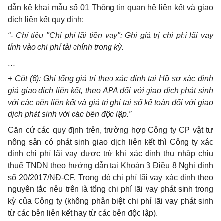
dẫn kê khai mẫu số 01 Thông tin quan hệ liên kết và giao
dịch liên kết quy định:
“-
Chỉ tiêu
"
Chi phí lãi tiền vay
":
Gh
i
giá trị chi ph
í
lãi vay
t
í
nh vào chi phí tài chính trong kỳ.
…
+ Cột (6): Ghi tổng giá trị theo xác định tại Hồ sơ xác định
giá giao dịch liên kết, theo
A
PA đối với giao dịch phát sinh
với các bên liên kết và giá trị gh
i
tại sổ kế toán đối với giao
dịch phát sinh với các bên độc lập.”
Căn cứ các quy định trên, trường hợp Công ty CP vật tư
nông sản có phát sinh giao dịch liên kết thì Công ty xác
định chi phí lãi vay được trừ khi xác định thu nhập chịu
thuế TNDN theo hướng dẫn tại Khoản 3 Điều 8 Nghị định
số 20/2017/NĐ-CP. Trong đó chi phí lãi vay xác định theo
nguyên tắc nêu trên là tổng chi phí lãi vay phát sinh trong
kỳ của Công ty (không phân biệt chi phí lãi vay phát sinh
từ các bên liên kết hay từ các bên độc lập).