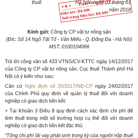
thuế.
Hà Nội, ngày
03
tháng
01
năm
2018
Hiệu lực: Đã biết
Tình trạng hiệu lực: Đã biết
Kính gửi:
Công ty CP vật tư nông sản
(Đ/c: Số 14 Ngô Tất Tố
-
V
ă
n Miếu
-
Q. Đống Đa - Hà Nội)
MST: 0100104066
Trả lời công văn số 433 VTNS/CV-KTTC ngày 14/12/2017
của Công ty CP vật tư nông sản, Cục thuế Thành phố Hà
Nội có ý kiến như sau:
Căn cứ
Nghị định số 20/2017/NĐ-CP
ngày 24/02/2017
của Chính Phủ quy định về quản lý thuế đối với doanh
nghiệp có giao dịch liên kết:
+ Tại Khoản 3 Điều 8 quy định cách xác định chi phí để
tính thuế trong một số trường h
ợ
p cụ thể đối với doanh
nghiệp có giao dịch liên kết đặc thù:
“Tổng chi phí lã
i
vay phát s
i
nh trong kỳ của người nộp thuế