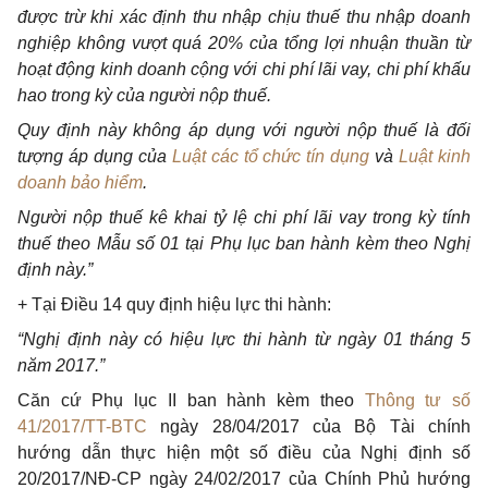
được trừ kh
i
xác định thu nhập chịu thuế thu nhập doanh
nghiệp không vượt quá 20% của tổng
l
ợi nhuận thuần từ
hoạt động kinh doanh cộng với chi phí lã
i
vay, chi phí khấu
hao trong kỳ của người nộp thuế.
Quy định này không áp dụng với người nộp thuế là đối
tượng áp dụng của
Luật các tổ chức tín dụng
và
Luật kinh
doanh bảo hiểm
.
Người nộp thuế kê khai tỷ lệ chi phí lãi vay trong kỳ tính
thuế theo M
ẫ
u số 01 tại Phụ lục ban hành kèm theo Nghị
định này.”
+ Tại Điều 14 quy định hiệu lực thi hành:
“
Nghị định này có hiệu lực thi hành từ ngày 01 tháng 5
năm 2017.”
Căn cứ Phụ lục II ban hành kèm theo
Thông tư số
41/2017/TT-BTC
ngày 28/04/2017 của Bộ Tài chính
hướng dẫn thực hiện một số điều của Nghị định số
20/2017/NĐ-CP ngày 24/02/2017 của Chính Phủ hướng