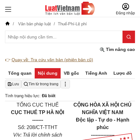
Đăng nhập
Văn bản pháp luật
Thuế-Phí-Lệ phí
Tìm nâng cao
👉
Quay về: Tra cứu văn bản (phiên bản cũ)
Tổng quan
Nội dung
VB gốc
Tiếng Anh
Lược đồ
Lưu
Tìm từ trong trang
Tình trạng hiệu lực:
Đã biết
TỔNG CỤC THUẾ
CỘNG HÒA XÃ HỘI CHỦ
CỤC THUẾ TP HÀ NỘI
NGHĨA VIỆT NAM
-------
Độc lập - Tự do - Hạnh
Số:
208
/CT-TTHT
phúc
V/v
: T
rả lời chính sách
---------------