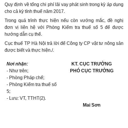
Quy định về tổng chi phí lãi vay phát sinh trong kỳ áp dụng
cho cả kỳ tính thuế năm 2017.
Trong quá trình thực hiện nếu còn vướng mắc, đề nghị
đơn vị liên hệ với Phòng Kiểm tra thuế số 5 để được
hướng dẫn cụ thể.
Cục thuế TP Hà Nội trả lời để Công ty CP vật tư nông sản
được biết và thực hiện.
/.
Nơi nhận:
KT. CỤC TRƯỞNG
- Như trên;
PHÓ CỤC TRƯỞNG
- Phòng Pháp chế;
- Phòn
g
Kiểm tra thuế số
5;
- L
ưu
: VT, TTHT(2).
Mai Sơn