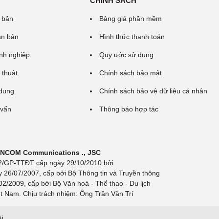
CHÍNH SÁCH
 bản
Bảng giá phần mềm
ăn bản
Hình thức thanh toán
nh nghiệp
Quy ước sử dụng
 thuật
Chính sách bảo mật
 dung
Chính sách bảo vệ dữ liệu cá nhân
 vấn
Thông báo hợp tác
 INCOM Communications ., JSC
 692/GP-TTĐT cấp ngày 29/10/2010 bởi
y 26/07/2007, cấp bởi Bộ Thông tin và Truyền thông
/2009, cấp bởi Bộ Văn hoá - Thể thao - Du lịch
t Nam. Chịu trách nhiệm: Ông Trần Văn Trí
ội