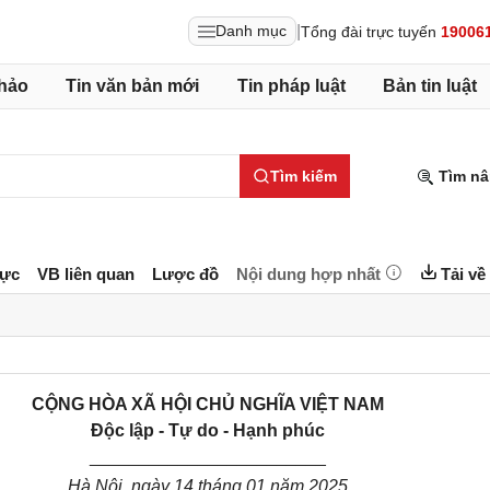
|
Danh mục
Tổng đài trực tuyến
19006
hảo
Tin văn bản mới
Tin pháp luật
Bản tin luật
Tìm kiếm
Tìm nâ
lực
VB liên quan
Lược đồ
Nội dung hợp nhất
Tải về
CỘNG HÒA XÃ HỘI CHỦ NGHĨA VIỆT NAM
Độc lập - Tự do - Hạnh phúc
________________________
Hà Nội, ngày
14
tháng
01
năm
2025