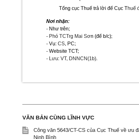
Tổng cục Thuế trả lời để Cục T
huế đ
Nơi nhận:
-
Như trên;
-
Phó TCTrg Mai S
ơ
n (để b/c)
;
-
Vụ:
CS
, PC;
-
Website TCT;
-
Lưu: VT, DNNCN(
1
b).
VĂN BẢN CÙNG LĨNH VỰC
Công văn 5643/CT-CS của Cục Thuế về ưu đãi
Ninh Bình