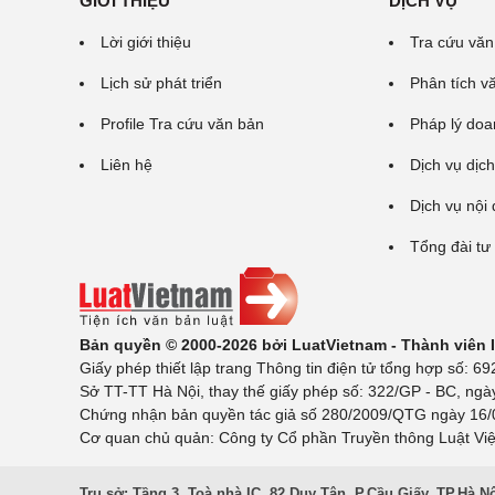
GIỚI THIỆU
DỊCH VỤ
Lời giới thiệu
Tra cứu văn
Lịch sử phát triển
Phân tích v
Profile Tra cứu văn bản
Pháp lý doa
Liên hệ
Dịch vụ dịch
Dịch vụ nội
Tổng đài tư
Bản quyền © 2000-2026 bởi LuatVietnam - Thành viên
Giấy phép thiết lập trang Thông tin điện tử tổng hợp số:
Sở TT-TT Hà Nội, thay thế giấy phép số: 322/GP - BC, ngà
Chứng nhận bản quyền tác giả số 280/2009/QTG ngày 16/02
Cơ quan chủ quản: Công ty Cổ phần Truyền thông Luật Việ
Trụ sở: Tầng 3, Toà nhà IC, 82 Duy Tân, P.Cầu Giấy, TP.Hà N