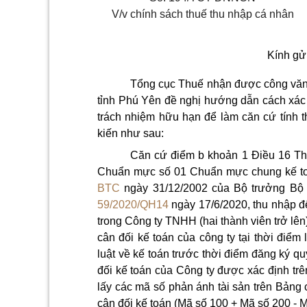
V/v chính sách thuế thu nhập cá nhân
Kính gử
Tổng cục Thuế nhận được công vă
tỉnh Phú Yên đề nghị hướng dẫn cách xác đ
trách nhiệm hữu hạn để làm căn cứ tính t
kiến như sau:
Căn cứ điểm b khoản 1 Điều 16 T
Chuẩn mực số 01 Chuẩn mực chung kế to
BTC
ngày 31/12/2002 của Bộ trưởng Bộ
59/2020/QH14
ngày 17/6/2020, thu nhập đ
trong Công ty TNHH (hai thành viên trở lên
cân đối kế toán của công ty tại thời điểm
luật về kế toán trước thời điểm đăng ký q
đối kế toán của Công ty được xác định trên
lấy các mã số phản ánh tài sản trên Bảng 
cân đối kế toán (Mã số 100 + Mã số 200 - M