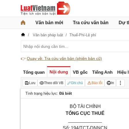
Văn bản mới
Tra cứu văn bản
Dự t
Văn bản pháp luật
Thuế-Phí-Lệ phí
👉
Quay về: Tra cứu văn bản (phiên bản cũ)
Nội dung
Tổng quan
VB gốc
Tiếng Anh
Hiệu 
Lưu
Theo dõi VB
Ghi chú
Báo lỗi
In
Tình trạng hiệu lực:
Đã biết
BỘ TÀI CHÍNH
TỔNG CỤC THUẾ
_____________
Số:
194/TCT-DNNCN