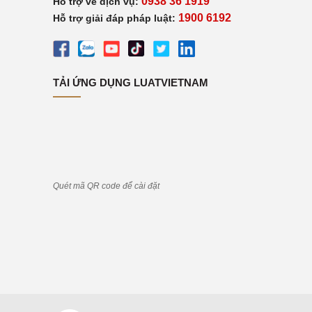
0938 36 1919
Hỗ trợ về dịch vụ:
1900 6192
Hỗ trợ giải đáp pháp luật:
TẢI ỨNG DỤNG LUATVIETNAM
Quét mã QR code để cài đặt