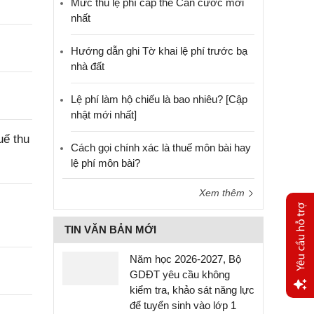
Mức thu lệ phí cấp thẻ Căn cước mới
nhất
Hướng dẫn ghi Tờ khai lệ phí trước bạ
nhà đất
Lệ phí làm hộ chiếu là bao nhiêu? [Cập
nhật mới nhất]
uế thu
Cách gọi chính xác là thuế môn bài hay
lệ phí môn bài?
Xem thêm
TIN VĂN BẢN MỚI
Năm học 2026-2027, Bộ
GDĐT yêu cầu không
kiểm tra, khảo sát năng lực
để tuyển sinh vào lớp 1
Yêu