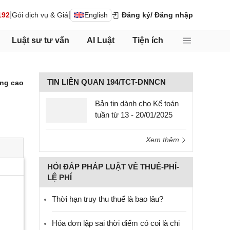
|
|
192
Gói dịch vụ & Giá
English
Đăng ký
/ Đăng nhập
Luật sư tư vấn
AI Luật
Tiện ích
TIN LIÊN QUAN 194/TCT-DNNCN
ng cao
Bản tin dành cho Kế toán
tuần từ 13 - 20/01/2025
Xem thêm
HỎI ĐÁP PHÁP LUẬT VỀ THUẾ-PHÍ-
LỆ PHÍ
Thời hạn truy thu thuế là bao lâu?
Hóa đơn lập sai thời điểm có coi là chi