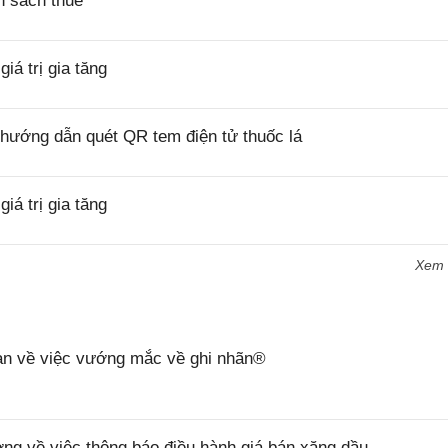
h sách thuế
á trị gia tăng
hướng dẫn quét QR tem điện tử thuốc lá
á trị gia tăng
Xem
n về việc vướng mắc về ghi nhãn®
 về việc thông báo điều hành giá bán xăng dầu