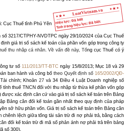
Hiệu lực: Đã biết
Tình trạng hiệu lực: Đã biết
i: Cục Thuế tỉnh Phú Yên
n số 3217/CTPHY-NVDTPC ngày 29/10/2024 của Cục Thuế
ịnh giá trị sổ sách kế toán của phần vốn góp trong công ty
h
uế thu nhập cá nhân
.
Về vấn đề này, T
ổ
ng cục Thuế có ý
hông tư số
111/2013/TT-BTC
ngày 15/8/2013; Mục 18 và 29
án ban hành và công bố
theo Quyết định số
165/2002/QĐ-
 Tài chính; Khoản
27
và 34 Điều 4 Luật Doanh nghiệp số
ể tính thuế TNCN đối với thu nhập từ thừa kế phần vốn góp
) được xác định căn cứ vào giá trị sổ sách kế toán trên Bảng
 lập Bảng cân đối kế toán gần nhất theo quy định của pháp
uyền sở hữu phần vốn. Giá trị sổ sách kế toán trên Bảng cân
 chênh lệch giữa tổng tài sản trừ đi nợ phải trả, bằng cách
cân đối kế toán trừ đi mã số phản ánh nợ phải trả trên bảng
ã số 300).