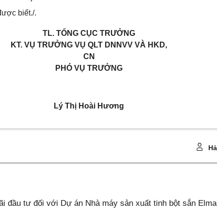
ược biết./.
TL. TỔNG CỤC TRƯỞNG
KT. VỤ TRƯỞNG VỤ QLT DNNVV VÀ HKD,
CN
PHÓ VỤ TRƯỞNG
Lý Thị Hoài Hương
Hả
 đầu tư đối với Dự án Nhà máy sản xuất tinh bột sắn Elm