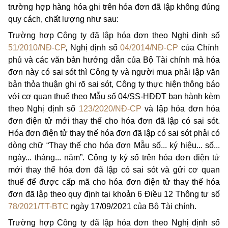
trường hợp hàng hóa ghi trên hóa đơn đã lập không đúng
quy cách, chất lượng như sau:
Trường hợp Công ty đã lập hóa đơn theo Nghị định số
51/2010/NĐ-CP
, Nghị định số
04/2014/NĐ-CP
của Chính
phủ và các văn bản hướng dẫn của Bộ Tài chính mà hóa
đơn này có sai sót thì Công ty và người mua phải lập văn
bản thỏa thuận ghi rõ sai sót, Công ty thực hiện thông báo
với cơ quan thuế theo Mẫu số 04/SS-HĐĐT ban hành kèm
theo Nghị định số
123/2020/NĐ-CP
và lập hóa đơn hóa
đơn điện tử mới thay thế cho hóa đơn đã lập có sai sót.
Hóa đơn điện tử thay thế hóa đơn đã lập có sai sót phải có
dòng chữ “Thay thế cho hóa đơn Mẫu số... ký hiệu... số...
ngày... tháng... năm”. Công ty ký số trên hóa đơn điện tử
mới thay thế hóa đơn đã lập có sai sót và gửi cơ quan
thuế để được cấp mã cho hóa đơn điện tử thay thế hóa
đơn đã lập theo quy định tại khoản 6 Điều 12 Thông tư số
78/2021/TT-BTC
ngày 17/09/2021 của Bộ Tài chính.
Trường hợp Công ty đã lập hóa đơn theo Nghị định số