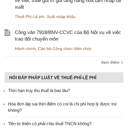
về việc thuế giá trị gia tăng hàng hóa tạm nhập tái
xuất
Thuế-Phí-Lệ phí
,
Xuất nhập khẩu
Công văn 7918/BNV-CCVC của Bộ Nội vụ về việc
trao đổi chuyên môn
Hành chính
,
Cán bộ-Công chức-Viên chức
Xem thêm
HỎI ĐÁP PHÁP LUẬT VỀ THUẾ-PHÍ-LỆ PHÍ
Thời hạn truy thu thuế là bao lâu?
Hóa đơn lập sai thời điểm có coi là chi phí hợp lý được trừ
không?
Tiền từ thiện có phải chịu thuế TNCN không?