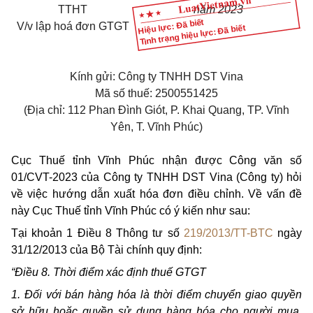
TTHT
năm 20
23
Hiệu lực: Đã biết
V/v
lập hoá đơn GTGT
Tình trạng hiệu lực: Đã biết
Kính gửi: Công ty TNHH DST Vina
Mã số thuế: 2500551425
(Địa chỉ: 112 Phan Đình Giót, P. Khai Quang, TP. Vĩnh
Yên, T. Vĩnh Phúc)
Cục Thuế tỉnh Vĩnh Phúc nhận được Công văn số
01/CVT-2023 của Công ty TNHH DST Vina (Công ty) hỏi
về việc hướng dẫn xuất hóa đơn điều chỉnh. Về vấn đề
này Cục Thuế tỉnh Vĩnh Phúc có ý kiến như sau:
Tại khoản 1 Điều 8 Thông tư số
219/2013/TT-BTC
ngày
31/12/2013 của Bộ Tài chính quy định:
“Điều 8. Thời điểm xác định thuế GTGT
1. Đối với bán hàng hóa là thời điểm chuyển giao quyền
sở hữu hoặc quyền sử dụng hàng hóa cho người mua,