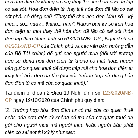
hóa đơn điện tử không có mã) thay thế cho hóa đơn đã lập
có sai sót. Hóa đơn điện tử thay thế hóa đơn đã lập có sai
sót phải có dòng chữ “Thay thế cho hóa đơn Mẫu số... ký
hiệu... số... ngày... tháng... năm”. Người bán ký số trên hóa
đơn điện tử mới thay thế hóa đơn đã lập có sai sót (hóa
đơn lập theo Nghị định số
51/2010/NĐ- CP
, Nghị định số
04/2014/NĐ-CP
của Chính phủ và các văn bản hướng dẫn
của Bộ Tài chính) để gửi cho người mua (đối với trường
hợp sử dụng hóa đơn điện tử không có mã) hoặc người
bán gửi cơ quan thuế để được cấp mã cho hóa đơn điện tử
thay thế hóa đơn đã lập (đối với trường hợp sử dụng hóa
đơn điện tử có mã của cơ quan thuế).”
Tại điểm b khoản 2 Điều 19 Nghị định số
123/2020/NĐ-
CP
ngày 19/10/2020 của Chính phủ quy định:
“2. Trường hợp hóa đơn điện tử có mã của cơ quan thuế
hoặc hóa đơn điện tử không có mã của cơ quan thuế đã
gửi cho người mua mà người mua hoặc người bán phát
hiện có sai sót thì xử lý như sau: