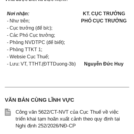
Nơi nhận:
KT. CỤC TRƯỞNG
-
Như trên;
PHÓ CỤC TRƯỞNG
- Cục trưởng (để b/c);
- Các Phó Cục trưởng;
- Phòng NVDTPC (để biết);
- Phòng TTKT 1;
- Websie Cục Thuế;
-
Lưu: VT
, TTHT
.
(ĐTTDuong-3b)
Nguyễn Đức Huy
VĂN BẢN CÙNG LĨNH VỰC
Công văn 5622/CT-NVT của Cục Thuế về việc
triển khai tạm hoãn xuất cảnh theo quy định tại
Nghị định 252/2026/NĐ-CP