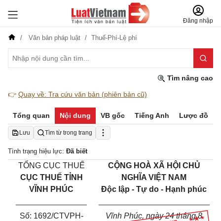
Đăng nhập
Văn bản pháp luật
Thuế-Phí-Lệ phí
Tìm nâng cao
👉
Quay về: Tra cứu văn bản (phiên bản cũ)
Tổng quan
Nội dung
VB gốc
Tiếng Anh
Lược đồ
Lưu
Tìm từ trong trang
Tình trạng hiệu lực:
Đã biết
TỔNG CỤC THU
Ế
C
ỘNG HOÀ XÃ HỘI CHỦ
CỤC THU
Ế
TỈNH
NGHĨA VIỆT NAM
VĨNH PHÚC
Độc lập - Tự do - Hạnh phúc
________________
_________________________
Số:
1692/
CT
VPH
-
Vĩnh Phúc
, ngày
24
tháng
8