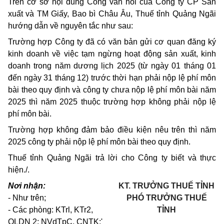
Trên cơ sở nội dung Công văn hỏi của Công ty CP Sản
xuất và TM Giấy, Bao bì Châu Âu, Thuế tỉnh Quảng Ngãi
hướng dẫn về nguyên tắc như sau:
Trường hợp Công ty đã có văn bản gửi cơ quan đăng ký
kinh doanh về việc tạm ngừng hoạt động sản xuất, kinh
doanh trong năm dương lịch 2025 (từ ngày 01 tháng 01
đến ngày 31 tháng 12) trước thời hạn phải nộp lệ phí môn
bài theo quy định và công ty chưa nộp lệ phí môn bài năm
2025 thì năm 2025 thuộc trường hợp không phải nộp lệ
phí môn bài.
Trường hợp không đảm bảo điều kiện nêu trên thì năm
2025 công ty phải nộp lệ phí môn bài theo quy định.
Thuế tỉnh Quảng Ngãi trả lời cho Công ty biết và thực
hiện./.
Nơi nhận:
KT. TRƯỞNG THUẾ TỈNH
- Như trên;
PHÓ TRƯỞNG THUẾ
- Các phòng: KTrl, KTr2,
TỈNH
QLDN 2;
NVdTpC,
CNTK;'