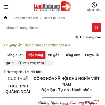
Đăng nhập
Văn bản pháp luật
Thuế-Phí-Lệ phí
Tìm nâng cao
👉
Quay về: Tra cứu văn bản (phiên bản cũ)
Tổng quan
Nội dung
VB gốc
Tiếng Anh
Lược đồ
Lưu
Tìm từ trong trang
Tình trạng hiệu lực:
Đã biết
CỤC THUẾ
CỘNG HÒA XÃ HỘI CHỦ NGHĨA VIỆT
NAM
THUẾ TỈNH
Độc lập - Tự do - Hạnh phúc
QUẢNG NGÃI
_______________________
__________
Quảng Ngãi, ngày 04 tháng 9 năm