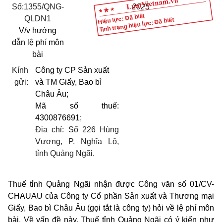
Số:1355/QNG-
2025
Hiệu lực: Đã biết
QLDN1
Tình trạng hiệu lực: Đã biết
V/v hướng
dẫn lệ phí môn
bài
Kính
Công ty CP Sản xuất
gửi:
và TM Giấy, Bao bì
Châu Âu;
Mã số thuế:
4300876691;
Địa chỉ: Số 226 Hùng
Vương, P. Nghĩa Lộ,
tỉnh Quảng Ngãi.
Thuế tỉnh Quảng Ngãi nhận được Công văn số 01/CV-
CHAUAU của Công ty Cổ phần Sản xuất và Thương mại
Giấy, Bao bì Châu Âu (gọi tắt là công ty) hỏi về lệ phí môn
bài. Về vấn đề này, Thuế tỉnh Quảng Ngãi có ý kiến như