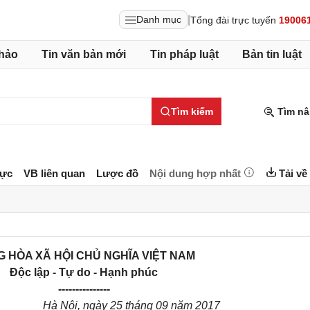
|
Danh mục
Tổng đài trực tuyến
19006
hảo
Tin văn bản mới
Tin pháp luật
Bản tin luật
Tìm kiếm
Tìm nâ
lực
VB liên quan
Lược đồ
Nội dung hợp nhất
Tải về
 HÒA XÃ HỘI CHỦ NGHĨA VIỆT NAM
Độc lập - Tự do - Hạnh phúc
---------------
Hà Nội, ngày 25 tháng 09 năm 2017