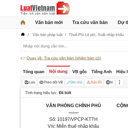
Văn bản mới
Tra cứu văn bản
Dự t
Văn bản pháp luật
Thuế-Phí-Lệ phí,
Xuất nhập khẩu
👉
Quay về: Tra cứu văn bản (phiên bản cũ)
Nội dung
Tổng quan
VB gốc
Tiếng Anh
Hiệu 
Lưu
Theo dõi VB
Ghi chú
Báo lỗi
In
Tình trạng hiệu lực:
Đã biết
VĂN PHÒNG CHÍNH PHỦ
CỘNG
-------
Số: 10197/VPCP-KTTH
V/v: Miễn thuế nhập khẩu