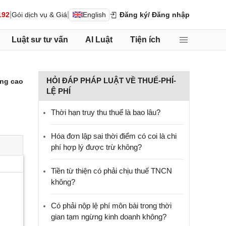
|
|
192
Gói dịch vụ & Giá
English
Đăng ký
/ Đăng nhập
Luật sư tư vấn
AI Luật
Tiện ích
HỎI ĐÁP PHÁP LUẬT VỀ THUẾ-PHÍ-
ng cao
LỆ PHÍ
Thời hạn truy thu thuế là bao lâu?
Hóa đơn lập sai thời điểm có coi là chi
phí hợp lý được trừ không?
Tiền từ thiện có phải chịu thuế TNCN
không?
Có phải nộp lệ phí môn bài trong thời
gian tạm ngừng kinh doanh không?