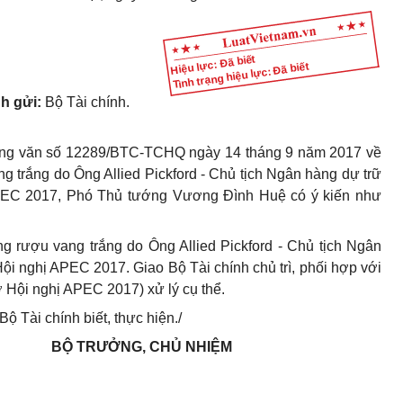
Hiệu lực: Đã biết
Tình trạng hiệu lực: Đã biết
h gửi:
Bộ Tài chính.
 Công văn số 12289/BTC-TCHQ ngày 14 tháng 9 năm 2017 về
g trắng do Ông Allied Pickford - Chủ tịch Ngân hàng dự trữ
PEC 2017, Phó Thủ tướng Vương Đình Huệ có ý kiến như
g rượu vang trắng do Ông Allied Pickford - Chủ tịch Ngân
i nghị APEC 2017. Giao Bộ Tài chính chủ trì, phối hợp với
 Hội nghị APEC 2017) xử lý cụ thể.
 Tài chính biết, thực hiện./
BỘ TRƯỞNG, CHỦ NHIỆM