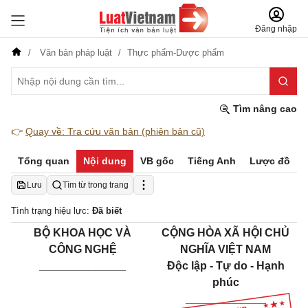
Đăng nhập
Văn bản pháp luật
Thực phẩm-Dược phẩm
Tìm nâng cao
👉
Quay về: Tra cứu văn bản (phiên bản cũ)
Tổng quan
Nội dung
VB gốc
Tiếng Anh
Lược đồ
Lưu
Tìm từ trong trang
Tình trạng hiệu lực:
Đã biết
BỘ KHOA HỌC VÀ
CỘNG HÒA XÃ HỘI CHỦ
CÔNG NGHỆ
NGHĨA VIỆT NAM
______________
Độc lập - Tự do - Hạnh
phúc
_____________