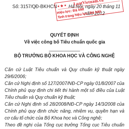
Số: 3157/QĐ-BKHCN
Hà Nội, ngày 20 tháng 11
Hiệu lực: Đã biết
Tình trạng hiệu lực: Đã biết
năm 2012
QUYẾT ĐỊNH
Về việc công bố Tiêu chuẩn quốc gia
____________
BỘ TRƯỞNG BỘ KHOA HỌC VÀ CÔNG NGHỆ
Căn cứ Luật Tiêu chuẩn và Quy chuẩn kỹ thuật ngày
29/6/2006;
Căn cứ Nghị định số 127/2007/NĐ-CP ngày 01/8/2007 của
Chính phủ quy định chi tiết thi hành một số điều của Luật
Tiêu chuẩn và Quy chuẩn kỹ thuật;
Căn cứ Nghị định số 28/2008/NĐ-CP ngày 14/3/2008 của
Chính phủ quy định chức năng, nhiệm vụ, quyền hạn và
cơ cấu tổ chức của Bộ Khoa học và Công nghệ;
Theo đề nghị của Tổng cục trưởng Tổng cục Tiêu chuẩn