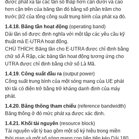
được phát xạ tại các tần số thấp hơn cận dưới và cao
hơn cận trên của băng tần đó bằng số phần trăm cho
trước β/2 của tổng công suất trung bình của phát xạ đó.
1.4.18. Băng tần hoạt động
(operating band)
Dải tần số được định nghĩa với một tập các yêu cầu kỹ
thuật mà E-UTRA hoạt động.
CHÚ THÍCH: Băng tần cho E-UTRA được chỉ định bằng
chữ số Ả Rập, các băng tần hoat động tương ứng cho
UTRA được chỉ định bằng chữ số Là Mã.
1.4.19. Công suất đầu ra
(output power)
Công suất trung bình của một sóng mang của UE phát
tới tải có điện trở bằng trở kháng danh định của máy
phát.
1.4.20. Băng thông tham chiếu
(reference bandwidth)
Băng thông ở đó mức phát xạ được xác định.
1.4.21. Khối tài nguyên
(resource block)
Tài nguyên vật lý bao gồm một số ký hiệu trong miền
thời gian và một số sóng mang con liên tiếp kéo Dải 180