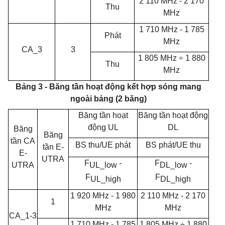
2 110
MHz
- 2 170
Thu
MHz
1 710 MHz - 1 785
Phát
MHz
CA_3
3
1 805 MHz ÷ 1 880
Thu
MHz
Bảng 3 - Băng tần hoạt động kết hợp sóng mang
ngoài bảng (2 băng)
Băng tần hoạt
Băng tần hoạt động
động UL
DL
Băng
Băng
tần
CA
BS thu/UE phát
BS phát/UE thu
tần
E-
E-
UTRA
F
-
F
-
UTRA
UL_low
DL_low
F
F
UL_high
DL_high
1 920
MHz
- 1 980
2 110
MHz
- 2 170
1
MHz
MHz
CA_1-3
1 710
MHz -
1 785
1 805
MHz ÷ 1 880