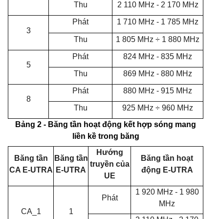
Thu
2 110
MHz
- 2 170 MHz
Phát
1 710
MHz -
1 785
MHz
3
Thu
1 805 MHz ÷ 1 880 MHz
Phát
824 MHz - 835 MHz
5
Thu
869 MHz - 880 MHz
Phát
880 MHz - 915 MHz
8
Thu
925 MHz ÷ 960 MHz
Bảng
2 - Băng tần hoạt động kết hợp sóng mang
liền kề trong băng
Hướng
Băng tần
Băng tần
Băng tần hoạt
truyền của
CA
E-UTRA
E-UTRA
động E-UTRA
UE
1 920 MHz - 1 980
Phát
MHz
CA_1
1