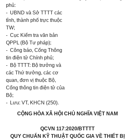
phủ:
-
UBND và Sở TTTT các
tỉnh, thành phố trực thuộc
TW;
-
Cục Kiểm tra văn bản
QPPL (Bộ Tư pháp);
-
Công báo, Cổng Thông
tin điện tử Chính phủ;
-
Bộ
TTTT:
Bộ trưởng và
các Thứ trưởng, các cơ
quan, đơn vị thuộc Bộ,
Cổng thông
tin
điện tử của
Bộ;
-
Lưu:
VT, KHCN
(250).
CỘNG HÒA XÃ HỘI CHỦ NGHĨA VIỆT NAM
QCVN 117:2020/BTTTT
QUY CHUẨN KỸ THUẬT QUỐC GIA VỀ THIẾT BỊ