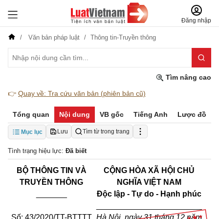
Đăng nhập
Văn bản pháp luật
Thông tin-Truyền thông
Tìm nâng cao
👉
Quay về: Tra cứu văn bản (phiên bản cũ)
Tổng quan
Nội dung
VB gốc
Tiếng Anh
Lược đồ
Lưu
Tìm từ trong trang
Mục lục
Tình trạng hiệu lực:
Đã biết
BỘ THÔNG TIN VÀ
CỘNG HÒA XÃ HỘI CHỦ
TRUYỀN THÔNG
NGHĨA VIỆT NAM
_______
Độc lập - Tự do - Hạnh phúc
________________________
Số:
43/2020/TT-BTTTT
Hà Nội, ngày 31 tháng 12 năm