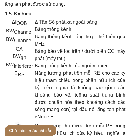
ăng ten phát được sử dụng.
1.5. Ký hiệu
Δf
Δ Tần Số phát xạ ngoài băng
OOB
Băng thông kênh
BW
Channel
Băng thông kênh tổng hợp, thể hiện qua
BW
Channel
MHz
CA
Bảng bảo vệ lọc trên / dưới biên CC máy
BW
gb
phát (máy thu)
BW
Băng thông kênh của nguồn nhiễu
Interferer
Năng lượng phát trên mỗi RE cho các ký
E
RS
hiệu tham chiếu trong phần hữu ích của
ký hiệu, nghĩa là không bao gồm các
khoảng bảo vệ, (công suất trung bình
được chuẩn hóa theo khoảng cách các
sóng mang con) tại đầu nối ăng ten phát
eNode B
Năng lượng thu được trên mỗi RE trong
Chú thích màu chỉ dẫn
thời gian hữu ích của ký hiệu, nghĩa là