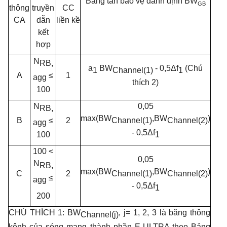
Băng tần bảo vệ danh định
BW
gb
thông
truyền
CC
CA
dẫn
liền kề
kết
hợp
N
RB,
a
BW
- 0,5Δf
(Chú
1
Channel(1)
1
A
1
≤
agg
thích 2)
100
N
0,05
RB,
max(BW
,BW
)
B
2
≤
Channel(1)
Channel(2)
agg
- 0,5Δf
100
1
100 <
0,05
N
RB,
max(BW
,BW
)
C
2
Channel(1)
Channel(2)
≤
agg
- 0,5Δf
1
200
CHÚ THÍCH 1: BW
, j= 1, 2, 3 là băng thông
Channel(j)
kênh
của
sóng mang thành phần E-ULTRA theo Bảng