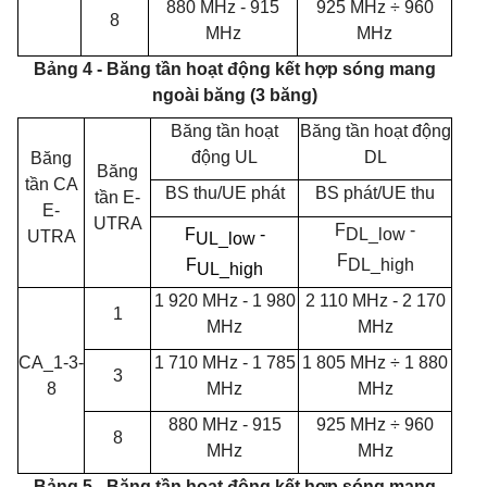
880 MHz - 915
925 MHz ÷ 960
8
MHz
MHz
Bảng 4 - Băng tần hoạt động kết hợp sóng mang
ngoài băng (3 băng)
Băng tần hoạt
Băng tần hoạt động
động UL
DL
Băng
Băng
tần CA
BS thu/UE phát
BS phát/UE thu
tần
E-
E-
UTRA
F
-
F
-
DL_low
UTRA
UL_low
F
F
DL_high
UL_high
1 920
MHz -
1 980
2 110 MHz - 2 170
1
MHz
MHz
CA_1-3-
1 710
MHz -
1 785
1 805
MHz ÷ 1 880
3
8
MHz
MHz
880
MHz - 915
925
MHz ÷ 960
8
MHz
MHz
Bảng
5 -
Băng tần hoạt động kết hợp sóng mang