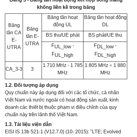
không liền kề trong băng
Băng tần hoạt
Băng tần hoạt động
động UL
DL
Băng
Băng
tần
CA
BS thu/UE phát
BS phát/UE thu
tần
E-
E-
UTRA
F
-
F
-
UL_low
DL_low
UTRA
F
F
UL_high
DL_high
1 710 MHz - 1 785
1 805
MHz ÷ 1 880
CA_3-3
3
MHz
MHz
1.2. Đối tượng áp dụng
Quy chuẩn này áp dụng đối với các tổ chức, cá nhân
Việt Nam và nước ngoài có hoạt động sản xuất, kinh
doanh các thiết bị thuộc phạm vi điều chỉnh của quy
chuẩn này trên lãnh thố Việt Nam.
1.3. Tài liệu viện dẫn
EISI IS 13b 521-1 (V12.7.0) (10- 2015): "LTE; Evolved