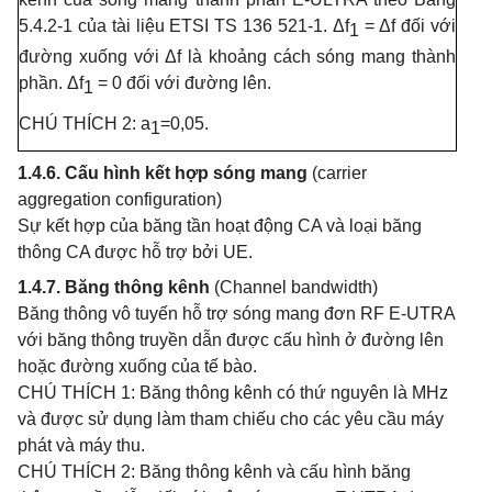
5.4.2-1 của tài liệu ETSI TS 136 521-1. Δf
= Δf đối với
1
đường xuống với Δf là khoảng cách sóng mang thành
phần. Δf
= 0 đối với đường lên.
1
CHÚ THÍCH 2: a
=0,05.
1
1.4.6. Cấu hình kết hợp sóng mang
(carrier
aggregation configuration)
Sự kết hợp của băng tần hoạt động CA và loại băng
thông CA được hỗ trợ bởi UE.
1.4.7. Băng thông kênh
(Channel bandwidth)
Băng thông vô tuyến hỗ trợ sóng mang đơn RF E-UTRA
với băng thông truyền dẫn được cấu hình ở đường lên
hoặc đường xuống của tế bào.
CHÚ THÍCH 1: Băng thông kênh có thứ nguyên là MHz
và được sử dụng làm tham chiếu cho các yêu cầu máy
phát và máy thu.
CHÚ THÍCH 2: Băng thông kênh và cấu hình băng