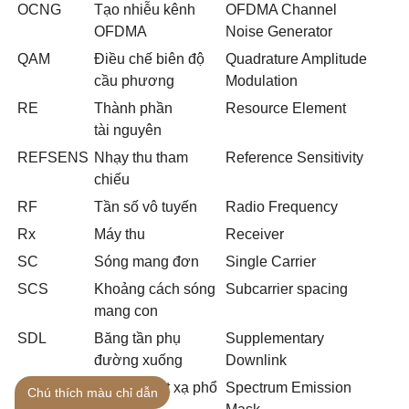
OCNG
Tạo nhiễu k
ê
nh
OFDMA Channel
OFDMA
Noise Generator
QAM
Điều chế biên độ
Quadrature Amplitude
cầu phương
Modulation
RE
Thành phần
Resource Element
tà
i
nguyên
REFSENS
Nhạy thu tham
Reference Sensitivity
chi
ế
u
RF
Tần số vô tuyến
Radio Frequency
Rx
Máy thu
Receiver
SC
Sóng mang đơn
Single Carrier
SCS
Khoảng cách sóng
Subcarrier spacing
mang con
SDL
Băng tần phụ
Supplementary
đường xuống
Downlink
SEM
Mặt nạ phát xạ phổ
Spectrum Emission
Chú thích màu chỉ dẫn