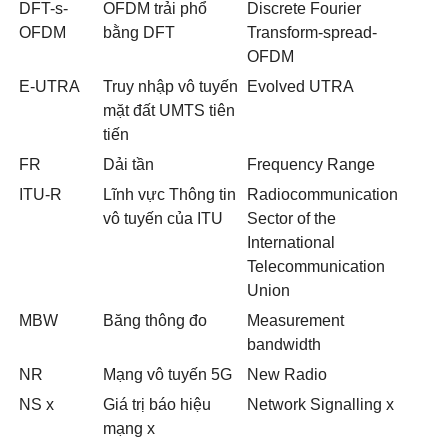
DFT-
s
-
OFDM trải phổ
Discrete Fourier
OFDM
bằng DFT
Transfo
rm-
spread-
OFDM
E-UTRA
Truy nhập vô tuyến
Evolved UTRA
mặt đất UMTS tiên
tiến
FR
Dải tần
Frequency Range
ITU-R
Lĩnh vực Thông tin
Radiocommunication
vô tuyến của ITU
Sector of the
International
Telecommunication
Union
MBW
Băng thông đo
Measurement
bandwidth
NR
Mạng vô tuyến 5G
New Radio
NS x
Giá trị báo hiệu
Network Signalling
x
mạng x