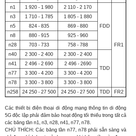
n1
1 920 - 1 980
2 110 - 2 170
n3
1 710 - 1 785
1 805 - 1 880
n5
824 - 835
869 - 880
FDD
n8
880 - 915
925 - 960
n28
703 - 733
758 - 788
FR1
n40
2 300 - 2 400
2 300 - 2 400
n41
2 496 - 2 690
2 496 - 2690
TDD
n77
3 300 - 4 200
3 300 - 4 200
n78
3 300 - 3 800
3 300 - 3 800
n258
24 250 - 27 500
24 250 - 27 500
TDD
FR2
Các thiết bị điện thoại di động mạng thông tin di động
5G độc lập phải đảm bảo hoạt động tối thiểu trong tất cả
các băng tần n1, n3, n28, n41, n77, n78.
CHÚ THÍCH: Các băng tần n77, n78 phải sẵn sàng và