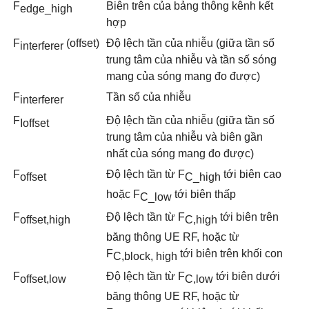
F
Biên trên của bảng thông kênh kết
edge
_h
igh
hợp
F
(offset)
Độ lệch tần của nhiễu (giữa tần số
i
nterferer
trung tâm của nhiễu và tần số sóng
mang của sóng mang đo được)
F
T
ầ
n số của nhiễu
interferer
F
Độ lệch tần của nhiễu (giữa tần số
Ioffset
trung tâm của nhiễu và biên gần
nhất của sóng mang đo được)
F
Độ lệch tần từ F
tới biên cao
offset
C_high
hoặc F
tới biên thấp
C_low
F
Độ lệch tần từ F
tới biên trên
offset,high
C,high
băng thông UE RF, hoặc từ
F
tới biên trên khối con
C,block, high
F
Độ lệch tần từ F
tới biên dưới
offset,low
C,low
băng thông UE RF, hoặc từ