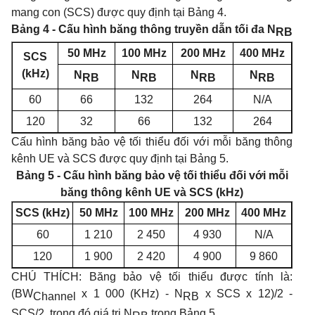
mang con (SCS) được quy định tại Bảng 4.
Bảng 4 - Cấu hình băng thông truyền dẫn tối đa N
RB
50 MHz
100 MHz
200 MHz
400 MHz
SCS
(kHz)
N
N
N
N
RB
RB
RB
RB
60
66
132
264
N/A
120
32
66
132
264
Cấu hình băng bảo vệ tối thiểu đối với mỗi băng thông
kênh UE và SCS được quy định tại Bảng 5.
Bảng 5 - Cấu hình băng bảo vệ tối thiểu đối với mỗi
băng thông kênh UE và SCS (kHz)
SCS (kHz)
50 MHz
100 MHz
200 MHz
400 MHz
60
1 210
2 450
4 930
N/A
120
1 900
2 420
4 900
9 860
CHÚ THÍCH: Băng bảo vệ tối thiểu được tính là:
(BW
x 1 000 (KHz) - N
x SCS x 12)/2 -
Channel
RB
SCS/2, trong đó giá trị N
trong Bảng 5.