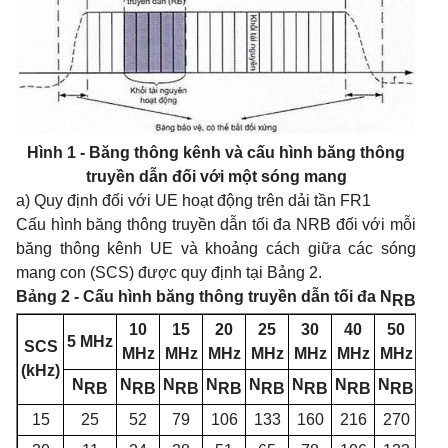
Hình 1 - Băng thông kênh v
à
cấu hình băng thông
truyền dẫn đối với một sóng mang
a) Quy định đối với UE hoạt động trên dải tần FR1
Cấu hình băng thông truyền dẫn tối đa NRB đối với mỗi
băng thông kênh UE và khoảng cách giữa các sóng
mang con (SCS) được quy định tại Bảng 2.
Bảng 2 - Cấu hình băng thông truyền dẫn tối đa N
RB
10
15
20
25
30
40
50
60
5 MHz
SCS
MHz
MHz
MHz
MHz
MHz
MHz
MHz
MH
(kHz)
N
N
N
N
N
N
N
N
N
RB
RB
RB
RB
RB
RB
RB
RB
R
15
25
52
79
106
133
160
216
270
N/