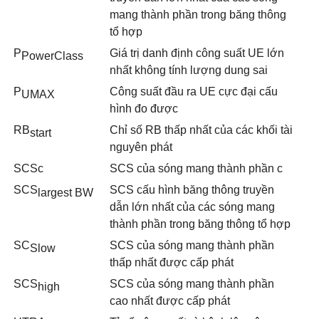
mang thành phần trong băng thông
tổ hợp
P
Giá trị danh định công suất UE lớn
PowerClass
nhất không tính lượng dung sai
P
Công suất đầu ra UE cực đại cấu
UMAX
hình đo được
R
B
Chỉ số RB thấp nhất của các khối tài
start
nguyên phát
SCSc
SCS của sóng mang thành phần c
SCS
SCS cấu hình băng thông truyền
l
argest BW
dẫn lớn nhất của các sóng mang
thành phần trong băng thông tổ hợp
SC
SCS của sóng mang thành phần
S
l
ow
thấp nhất được cấp phát
SCS
SCS của sóng mang thành phần
high
cao nhất được cấp phát