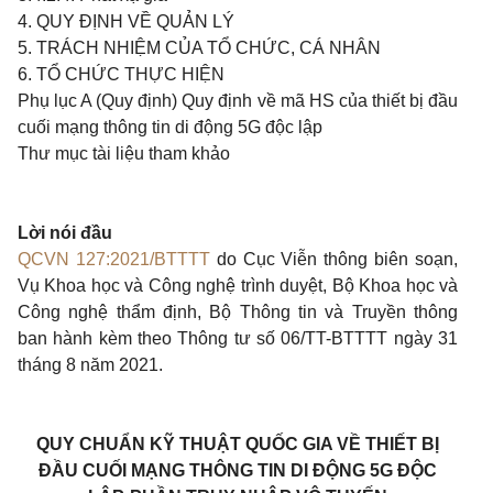
4. QUY ĐỊNH VỀ QUẢN LÝ
5. TRÁCH NHIỆM CỦA TỔ CHỨC, CÁ NHÂN
6. TỔ CHỨC THỰC HIỆN
Phụ lục A (Quy định) Quy định về mã HS của thiết bị đầu
cuối mạng thông tin di động 5G độc lập
Thư mục tài liệu tham khảo
Lời nói đầu
QCVN 127:2021/BTTTT
do Cục Viễn thông biên soạn,
Vụ Khoa học và Công nghệ trình duyệt, Bộ Khoa học và
Công nghệ thẩm định, Bộ Thông tin và Truyền thông
ban hành kèm theo Thông tư số 06/TT-BTTTT ngày 31
tháng 8 năm 2021.
QUY CHUẨN KỸ THUẬT QUỐC GIA VỀ THIẾT BỊ
ĐẦU CUỐI MẠNG THÔNG TIN DI ĐỘNG 5G ĐỘC