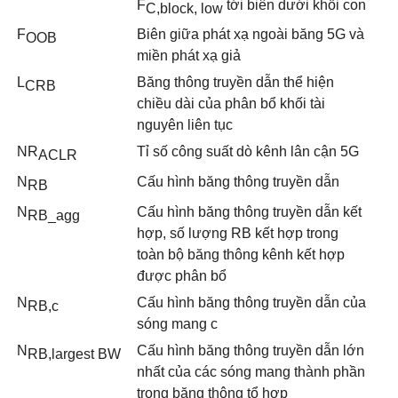
F
tới biên dưới khối con
C,block, low
F
Biên giữa phát xạ ngo
ài
băng 5G và
OOB
miền phát xạ giả
L
Băng thông truyền dẫn thể hiện
CRB
chiều dài của phân bổ khối tài
nguyên liên tục
NR
Tỉ số công suất dò kênh lân cận 5G
ACLR
N
Cấu hình băng thông truyền dẫn
RB
N
Cấu hình băng thông truyền dẫn kết
RB
_agg
hợp, số lượng RB kết hợp trong
toàn bộ băng thông kênh kết hợp
được phân bổ
N
Cấu hình băng thông truyền dẫn của
RB
,
c
sóng mang c
N
Cấu hình băng thông truyền dẫn lớn
RB
,
largest BW
nhất của các sóng mang thành phần
trong băng thông tổ hợp