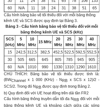
30
11
24
38
51
65
78
106
133
16
60
N/A
11
18
24
31
38
51
65
79
Cấu hình băng bảo vệ tối thiểu đối với mỗi băng thông
kênh UE và SCS được quy định tại Bảng 3.
Bảng 3 - Cấu hình băng bảo vệ tối thiểu đối với mỗi
băng thông kênh UE và SCS (kHz)
SCS
5
10
20
25
30
40
50
1
5
MHz
(kHz)
MHz
MHz
MHz
MHz
MHz
MHz
MHz
15
242,5
312
,
5
382
,
5
452,5
522
,
5
592,5
552,5
692,
30
505
665
645
805
785
945
905
1 04
60
N/A
1010
990
1330
1310
1290
1610
157
CHÚ THÍCH: Băng bảo vệ tối thiểu được tính là:
(BW
x 1 000 (KHz) - N
x SCS x 12)/2 -
Channel
RB
SCS/2. Trong đó N
được quy định trong Bảng 2.
RB
b) Quy định đối với UE hoạt động trên dải tần FR2
Cấu hình băng thông truyền dẫn tối đa N
đối với mỗi
RB
băng thông kênh UE và khoảng cách giữa các sóng