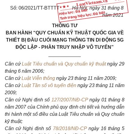
Số:
06
/2021/TT-BTTTT
Hà Nội, ngày 31 tháng 8
Hiệu lực: Đã biết
Tình trạng hiệu lực: Đã biết
năm 2021
THÔNG TƯ
BAN HÀNH “QUY CHUẨN KỸ THUẬT QUỐC GIA VỀ
THIẾT BỊ ĐẦU CUỐI MẠNG THÔNG TIN DI ĐỘNG 5G
ĐỘC LẬP - PHẦN TRUY NHẬP VÔ TUYẾN”
____________
Căn cứ
Luật Tiêu chuẩn và Quy chuẩn kỹ thuật
ngày 29
tháng 6 năm 2006;
Căn cứ
Luật Viễn thông
ngày 23 tháng 11 năm 2009;
Căn cứ
Luật Tần số vô tuyến điện
ngày 23 tháng 11 năm
2009;
Căn cứ Nghị định số
127/2007/NĐ-CP
ngày 01 tháng 8
năm 2007 của Chính phủ quy định chi tiết và hướng dẫn
thi hành một số điều của Luật Tiêu chuẩn và Quy chuẩn
kỹ thuật;
Căn cứ Nghị định số
78/2018/NĐ-CP
ngày 16 tháng 5