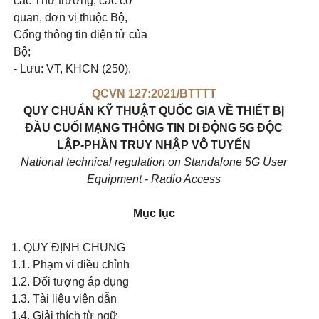
các Thứ trưởng, các cơ
quan, đơn vị thuộc Bộ,
Cổng thông tin điện tử của
Bộ;
- Lưu: VT, KHCN (250).
QCVN 127:2021/BTTTT
QUY CHUẨN KỸ THUẬT QUỐC GIA VỀ THIẾT BỊ
ĐẦU CUỐI MẠNG THÔNG TIN DI ĐỘNG 5G ĐỘC
LẬP-PHẦN TRUY NHẬP VÔ TUYẾN
National technical regulation on Standalone 5G User
Equipment - Radio Access
Mục lục
1. QUY ĐỊNH CHUNG
1.1. Phạm vi điều chỉnh
1.2. Đối tượng áp dụng
1.3. Tài liệu viện dẫn
1.4. Gi
ả
i th
í
ch từ ngữ