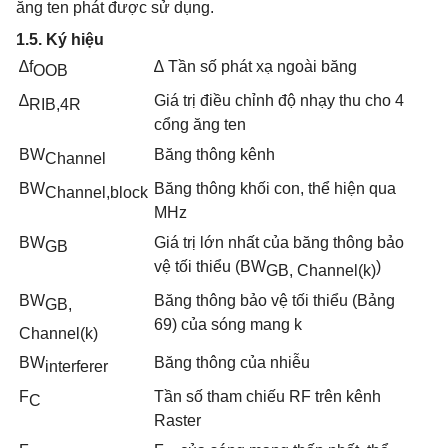
ăng ten phát được sử dụng.
1.5. Ký hiệu
∆f
∆ Tần số phát xạ ngoài băng
O
OB
∆
Giá trị điều chỉnh độ nhạy thu cho 4
RI
B
,
4R
cổng ăng ten
BW
Băng th
ô
ng kênh
Chan
n
el
BW
Băng thông khối con, thể hiện qua
Channel
,
b
loc
k
MHz
BW
Giá trị lớn nhất của băng thông bảo
GB
vệ tối thiểu (BW
)
GB, Channel(k)
BW
Băng thông bảo vệ tối thiểu (Bảng
GB,
69) của sóng mang k
Channel(k)
BW
B
ă
ng thông của nhiễu
interferer
F
Tần số tham chiếu RF trên kênh
C
Raster