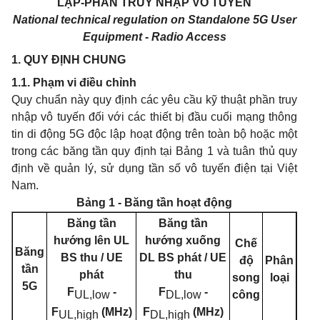
LẬP-PHẦN TRUY NHẬP VÔ TUYẾN
National technical regulation on Standalone 5G User
Equipment - Radio Access
1. QUY ĐỊNH CHUNG
1.1. Phạm vi điều chỉnh
Quy chuẩn này quy định các yêu cầu kỹ thuật phần truy
nhập vô tuyến đối với các thiết bị đầu cuối mạng thông
tin di động 5G độc lập hoạt động trên toàn bộ hoặc một
trong các băng tần quy định tại Bảng 1 và tuân thủ quy
định về quản lý, sử dụng tần số vô tuyến điện tại Việt
Nam.
Bảng 1 - Băng tần hoạt động
Băng tần
Băng tần
hướng lên UL
hướng xuống
Chế
Băng
BS thu / UE
DL BS phát / UE
độ
Phân
tần
phát
thu
song
loại
5G
F
-
F
-
công
UL,l
ow
DL,l
ow
F
(MHz)
F
(MHz)
UL
,
h
i
gh
D
L
,
h
i
gh