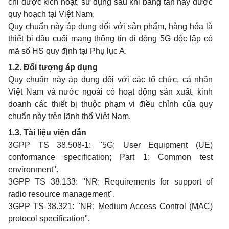
chỉ được kích hoạt, sử dụng sau khi băng tần này được
quy hoạch tại Việt Nam.
Quy chuẩn này áp dụng đối với sản phẩm, hàng hóa là
thiết bị đầu cuối mạng thông tin di động 5G độc lập có
mã số HS quy định tại Phụ lục A.
1.2. Đối tượng áp dụng
Quy chuẩn này áp dụng đối với các tổ chức, cá nhân
Việt Nam và nước ngoài có hoạt động sản xuất, kinh
doanh các thiết bị thuộc phạm vi điều chỉnh của quy
chuẩn này trên lãnh thổ Việt Nam.
1.3. Tài liệu viện d
ẫ
n
3GPP TS 38.508-1: "5G; User Equipment (UE)
conformance specification; Part 1: Common test
environment".
3GPP TS 38.133
:
"NR; Requirements for support of
radio resource management
"
.
3GPP TS 38.321: "NR; Medium Access Control (MAC)
protocol specification".