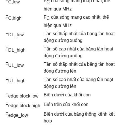
F
F
của sóng mang thấp nhất, thể
C
,
low
C
hiện qua MHz
F
F
của sóng mang cao nhất, thể
C
,
high
C
hiện qua MHz
F
T
ầ
n số thấp nhất của băng tần hoạt
DL_low
động đường xu
ố
ng
F
Tần số cao nhất của băng tần hoạt
DL_high
động đường xuống
F
Tần số thấp nhất của băng tần hoạt
UL_low
động đường l
ê
n
F
Tần số cao nhất của băng tần hoạt
UL_high
động đường lên
F
Biên dưới của khối con
edge
,
block
,
low
F
Biên trên của khối con
e
dge
,
block
,
high
F
Biên dưới của băng thông kênh kết
edge
_l
ow
hợp