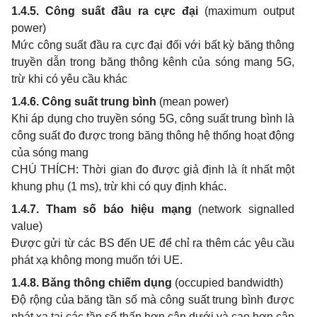
1.4.5. Công suất đầu ra cực đại
(maximum output
power)
Mức công suất đầu ra cực đại đối với bất kỳ băng thông
truyền dẫn trong băng thông kênh của sóng mang 5G,
trừ khi có yêu cầu khác
1.4.6. Công suất trung bình
(mean power)
Khi áp dụng cho truyền sóng 5G, công suất trung bình là
công suất đo được trong băng thông hệ thống hoạt động
của sóng mang
CHÚ THÍCH: Thời gian đo được giả định là ít nhất một
khung phụ (1 ms), trừ khi có quy định khác.
1.4.7. Tham số báo hiệu mạng
(network signalled
value)
Được gửi từ các BS đến UE để chỉ ra thêm các yêu cầu
phát xạ không mong muốn tới UE.
1.4.8. B
ă
ng thông chiếm dụng
(occupied bandwidth)
Độ rộng của băng tần số mà công suất trung bình được
phát xạ tại các tần số thấp hơn cận dưới và cao hơn cận