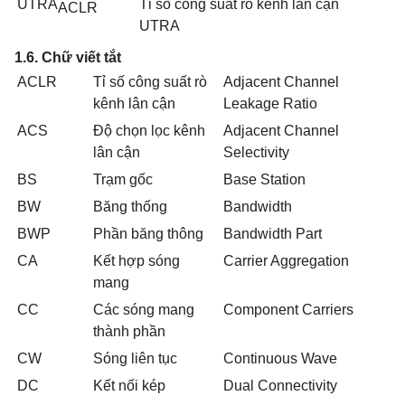
UTRA
Tỉ số công suất rò kênh lân cận
ACLR
UTRA
1.6. Ch
ữ
viết tắt
ACLR
Tỉ số công suất rò
Adjacent Channel
kênh lân cận
Leakage Ratio
ACS
Độ chọn lọc kênh
Adjacent Channel
lân cận
Selectivity
BS
Trạm gốc
Base Station
BW
B
ă
ng thống
Bandwidth
BWP
Phần băng thông
Bandwidth Part
CA
Kết hợp sóng
Carrier Aggregation
mang
CC
Các sóng mang
Component Carriers
thành phần
CW
Sóng liên tục
Continuous Wave
DC
Kết nối kép
Dual Connectivity