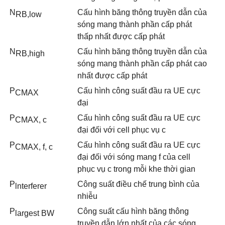
N
Cấu hình băng thông truyền dẫn của
RB
,low
sóng mang thành phần cấp phát
th
ấ
p nhất được cấp ph
á
t
N
Cấu hình băng thông truyền dẫn của
RB
,
high
sóng mang thành phần cấp phát cao
nhất được cấp phát
P
Cấu hình công suất đầu ra UE cực
CMAX
đại
P
Cấu hình công suất đầu ra UE cực
CMAX
,
c
đại đối với cell phục vụ c
P
Cấu hình công suất đầu ra UE cực
CMAX
,
f
,
c
đại đối với sóng mang f của cell
phục vụ c trong mỗi khe thời gian
P
Công suất điều chế trung bình của
lnterferer
nhiễu
P
Công suất cấu hình băng thông
largest BW
truyền dẫn lớn nhất của các sóng