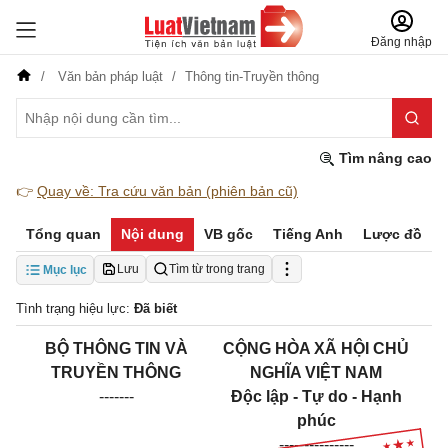
Đăng nhập
Văn bản pháp luật
Thông tin-Truyền thông
Tìm nâng cao
👉
Quay về: Tra cứu văn bản (phiên bản cũ)
Tổng quan
Nội dung
VB gốc
Tiếng Anh
Lược đồ
Lưu
Tìm từ trong trang
Mục lục
Tình trạng hiệu lực:
Đã biết
BỘ THÔNG TIN VÀ
CỘNG HÒA XÃ HỘI CHỦ
TRUYỀN THÔNG
NGHĨA VIỆT NAM
-------
Độc lập - Tự do - Hạnh
phúc
---------------