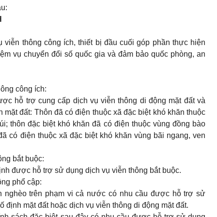
au:
H
 viễn thông công ích, thiết bị đầu cuối góp phần thực hiện
 nhiệm vụ chuyển đổi số quốc gia và đảm bảo quốc phòng, an
hông công ích:
c hỗ trợ cung cấp dịch vụ viễn thông di động mặt đất và
nh mặt đất: Thôn đã có điện thuộc xã đặc biệt khó khăn thuộc
úi; thôn đặc biệt khó khăn đã có điện thuộc vùng đồng bào
n đã có điện thuộc xã đặc biệt khó khăn vùng bãi ngang, ven
ông bắt buộc:
nh được hỗ trợ sử dụng dịch vụ viễn thông bắt buộc.
ông phổ cập:
 nghèo trên phạm vi cả nước có nhu cầu được hỗ trợ sử
ố định mặt đất hoặc dịch vụ viễn thông di động mặt đất.
nh sách đặc biệt sau đây có nhu cầu được hỗ trợ sử dụng