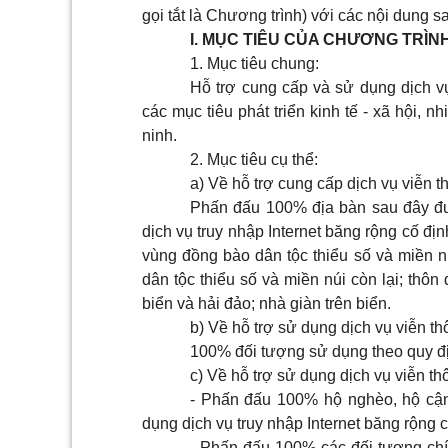
gọi tắt là Chương trình) với các nội dung s
I. MỤC TIÊU CỦA CHƯƠNG TRÌN
1. Mục tiêu chung:
Hỗ trợ cung cấp và sử dụng dịch vụ
các mục tiêu phát triển kinh tế - xã hội,
ninh.
2. Mục tiêu cụ thể:
a) Về hỗ trợ cung cấp dịch vụ viễn t
Phấn đấu 100% địa bàn sau đây đượ
dịch vụ truy nhập Internet băng rộng cố đị
vùng đồng bào dân tộc thiểu số và miền n
dân tộc thiểu số và miền núi còn lại; thô
biển và hải đảo; nhà giàn trên biển.
b) Về hỗ trợ sử dụng dịch vụ viễn th
100% đối tượng sử dụng theo quy đị
c) Về hỗ trợ sử dụng dịch vụ viễn th
- Phấn đấu 100% hộ nghèo, hộ cận
dụng dịch vụ truy nhập Internet băng rộng c
- Phấn đấu 100% các đối tượng chí