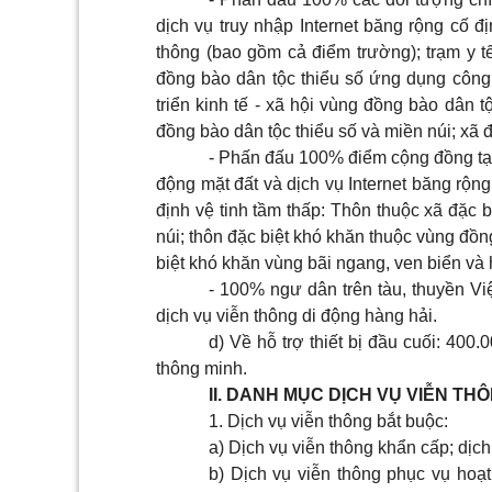
dịch vụ truy nhập Internet băng rộng cố 
thông (bao gồm cả điểm trường); trạm y tế
đồng bào dân tộc thiểu số ứng dụng công 
triển kinh tế - xã hội vùng đồng bào dân t
đồng bào dân tộc thiểu số và miền núi; xã 
- Phấn đấu 100% điểm cộng đồng tại
động mặt đất và dịch vụ Internet băng rộn
định vệ tinh tầm thấp: Thôn thuộc xã đặc 
núi; thôn đặc biệt khó khăn thuộc vùng đồng
biệt khó khăn vùng bãi ngang, ven biển và 
- 100% ngư dân trên tàu, thuyền Vi
dịch vụ viễn thông di động hàng hải.
d) Về hỗ trợ thiết bị đầu cuối: 400
thông minh.
II. DANH MỤC DỊCH VỤ VIỄN TH
1. Dịch vụ viễn thông bắt buộc:
a) Dịch vụ viễn thông khẩn cấp; dịch
b) Dịch vụ viễn thông phục vụ hoạt