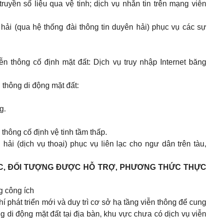
truyền số liệu qua vệ tinh; dịch vụ nhắn tin trên mạng viễn
 hải (qua hệ thống đài thông tin duyên hải) phục vụ các sự
ễn thông cố định mặt đất: Dịch vụ truy nhập Internet băng
 thông di động mặt đất:
g.
 thông cố định vệ tinh tầm thấp.
hải (dịch vụ thoại) phục vụ liên lạc cho ngư dân trên tàu,
 VỰC, ĐỐI TƯỢNG ĐƯỢC HỖ TRỢ, PHƯƠNG THỨC THỰC
g công ích
hí phát triển mới và duy trì cơ sở hạ tầng viễn thông để cung
g di động mặt đất tại địa bàn, khu vực chưa có dịch vụ viễn