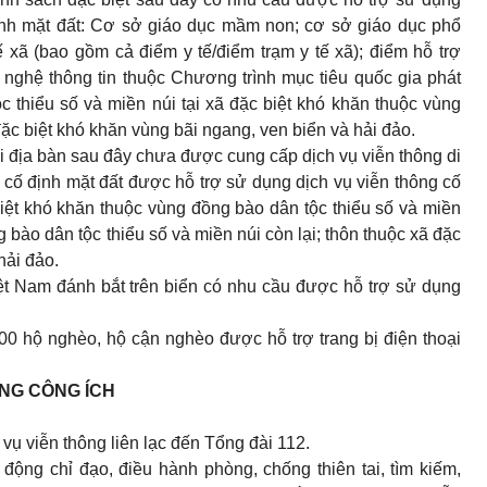
định mặt đất: Cơ sở giáo dục mầm non; cơ sở giáo dục phổ
 xã (bao gồm cả điểm y tế/điểm trạm y tế xã); điểm hỗ trợ
nghệ thông tin thuộc Chương trình mục tiêu quốc gia phát
ộc thiểu số và miền núi tại xã đặc biệt khó khăn thuộc vùng
đặc biệt khó khăn vùng bãi ngang, ven biển và hải đảo.
 địa bàn sau đây chưa được cung cấp dịch vụ viễn thông di
g cố định mặt đất được hỗ trợ sử dụng dịch vụ viễn thông cố
biệt khó khăn thuộc vùng đồng bào dân tộc thiểu số và miền
 bào dân tộc thiểu số và miền núi còn lại; thôn thuộc xã đặc
hải đảo.
ệt Nam đánh bắt trên biển có nhu cầu được hỗ trợ sử dụng
.000 hộ nghèo, hộ cận nghèo được hỗ trợ trang bị điện thoại
ÔNG CÔNG ÍCH
 vụ viễn thông liên lạc đến Tổng đài 112.
 động chỉ đạo, điều hành phòng, chống thiên tai, tìm kiếm,