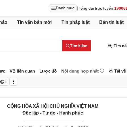
|
Danh mục
Tổng đài trực tuyến
19006
hảo
Tin văn bản mới
Tin pháp luật
Bản tin luật
Tìm kiếm
Tìm nâ
lực
VB liên quan
Lược đồ
Nội dung hợp nhất
Tải về
In
CỘNG HÒA XÃ HỘI CHỦ NGHĨA VIỆT NAM
Độc lập - Tự do - Hạnh phúc
_______________________