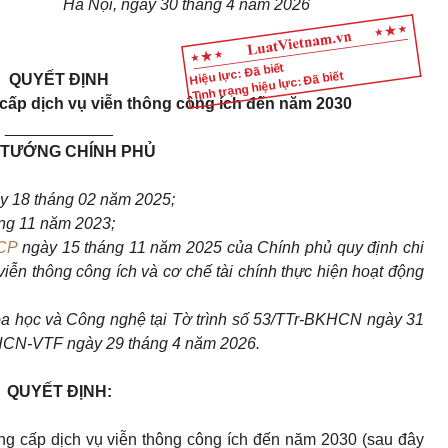
Hà Nội, ngày 30 tháng 4 năm 2026
Hiệu lực: Đã biết
Tình trạng hiệu lực: Đã biết
QUYẾT ĐỊNH
cấp dịch vụ viễn thông công ích đến năm 2030
____________
 TƯỚNG CHÍNH PHỦ
y 18 tháng 02 năm 2025;
ng 11 năm 2023;
CP
ngày 15 tháng 11 năm 2025 của Chính phủ quy định chi
viễn thông công ích và cơ chế tài chính thực hiện hoạt động
a học và Công nghệ tại Tờ trình số 53/TTr-BKHCN ngày 31
HCN-VTF ngày 29 tháng 4 năm 2026.
QUYẾT ĐỊNH:
g cấp dịch vụ viễn thông công ích đến năm 2030 (sau đây