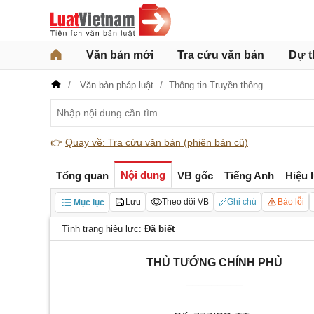
Văn bản mới
Tra cứu văn bản
Dự t
Văn bản pháp luật
Thông tin-Truyền thông
👉
Quay về: Tra cứu văn bản (phiên bản cũ)
Nội dung
Tổng quan
VB gốc
Tiếng Anh
Hiệu 
Lưu
Theo dõi VB
Ghi chú
Báo lỗi
Mục lục
Tình trạng hiệu lực:
Đã biết
THỦ TƯỚNG CHÍNH PHỦ
_________