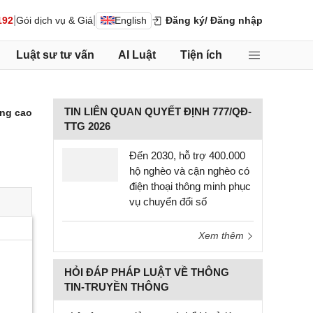
|
|
192
Gói dịch vụ & Giá
English
Đăng ký
/ Đăng nhập
Luật sư tư vấn
AI Luật
Tiện ích
TIN LIÊN QUAN QUYẾT ĐỊNH 777/QĐ-
ng cao
TTG 2026
Đến 2030, hỗ trợ 400.000
hộ nghèo và cận nghèo có
điện thoại thông minh phục
vụ chuyển đổi số
Xem thêm
HỎI ĐÁP PHÁP LUẬT VỀ THÔNG
TIN-TRUYỀN THÔNG