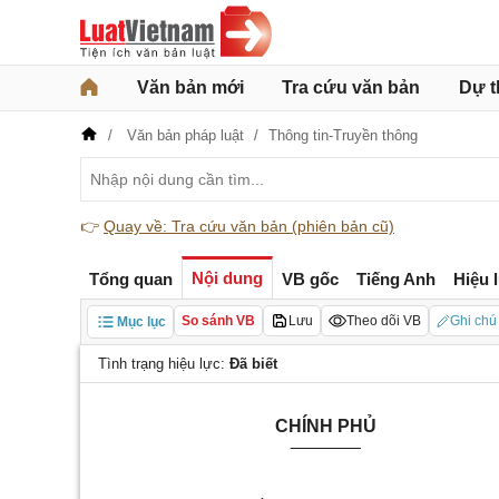
Văn bản mới
Tra cứu văn bản
Dự t
Văn bản pháp luật
Thông tin-Truyền thông
👉
Quay về: Tra cứu văn bản (phiên bản cũ)
Nội dung
Tổng quan
VB gốc
Tiếng Anh
Hiệu 
So sánh VB
Lưu
Theo dõi VB
Ghi chú
Mục lục
Tình trạng hiệu lực:
Đã biết
CHÍNH PHỦ
_______