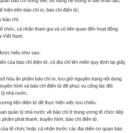
uan báo chí trong việc sử dụng hệ thống trí tuệ nhân tạo;
ể hiện trên báo chí in, báo chí điện tử;
 báo chí.
tổ chức, cá nhân tham gia và có liên quan đến hoạt động
a Việt Nam.
 được hiểu như sau:
tiên của báo chí điện tử, có địa chỉ tên miền quy định tại giấy
 số hóa ấn phẩm báo chí in, lưu giữ nguyên trạng nội dung
truyền hình và báo chí điện tử để phục vụ công tác đối
n lý nhà nước.
ương tiện điện tử để thực hiện việc lưu chiểu.
quan quản lý nhà nước về báo chí ở trung ương tổ chức tiếp
 phẩm phát thanh, truyền hình, báo chí điện tử.
n của tổ chức hoặc cá nhân trước các đại diện cơ quan báo