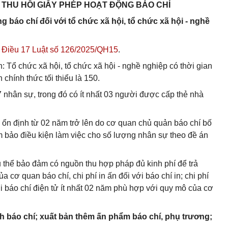
, THU HỒI GIẤY PHÉP HOẠT ĐỘNG BÁO CHÍ
g báo chí đối với tổ chức xã hội, tổ chức xã hội - nghề
 Điều 17 Luật số 126/2025/QH15
.
: Tổ chức xã hội, tổ chức xã hội - nghề nghiệp có thời gian
 chính thức tối thiểu là 150.
7 nhân sự, trong đó có ít nhất 03 người được cấp thẻ nhà
sở ổn định từ 02 năm trở lên do cơ quan chủ quản báo chí bố
m bảo điều kiện làm việc cho số lượng nhân sự theo đề án
cụ thể bảo đảm có nguồn thu hợp pháp đủ kinh phí để trả
cơ quan báo chí, chi phí in ấn đối với báo chí in; chi phí
i báo chí điện tử ít nhất 02 năm phù hợp với quy mô của cơ
ình báo chí; xuất bản thêm ấn phẩm báo chí, phụ trương;