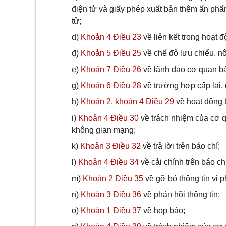
điện tử và giấy phép xuất bản thêm ấn phẩ
tử;
d)
Khoản 4 Điều 23
về liên kết trong hoạt đ
đ)
Khoản 5 Điều 25
về chế độ lưu chiểu, nộ
e)
Khoản 7 Điều 26
về lãnh đạo cơ quan bá
g)
Khoản 6 Điều 28
về trường hợp cấp lại, 
h)
Khoản 2, khoản 4 Điều 29
về hoạt động 
i)
Khoản 4 Điều 30
về trách nhiệm của cơ q
không gian mạng;
k)
Khoản 3 Điều 32
về trả lời trên báo chí;
l)
Khoản 4 Điều 34
về cải chính trên báo ch
m)
Khoản 2 Điều 35
về gỡ bỏ thông tin vi p
n)
Khoản 3 Điều 36
về phản hồi thông tin;
o)
Khoản 1 Điều 37
về họp báo;