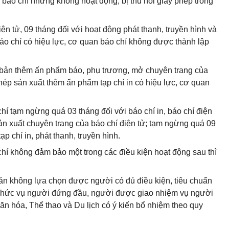
 báo chí nhưng không hoạt động, bị thu hồi giấy phép trong
iện tử, 09 tháng đối với hoạt động phát thanh, truyền hình và
báo chí có hiệu lực, cơ quan báo chí không được thành lập
t bản thêm ấn phẩm báo, phụ trương, mở chuyên trang của
phép sản xuất thêm ấn phẩm tạp chí in có hiệu lực, cơ quan
chí tạm ngừng quá 03 tháng đối với báo chí in, báo chí điện
ản xuất chuyên trang của báo chí điện tử; tạm ngừng quá 09
p chí in, phát thanh, truyền hình.
chí không đảm bảo một trong các điều kiện hoạt động sau thì
ản không lựa chọn được người có đủ điều kiện, tiêu chuẩn
 chức vụ người đứng đầu, người được giao nhiệm vụ người
n hóa, Thể thao và Du lịch có ý kiến bổ nhiệm theo quy