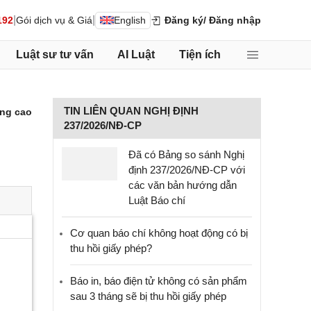
|
|
192
Gói dịch vụ & Giá
English
Đăng ký
/ Đăng nhập
Luật sư tư vấn
AI Luật
Tiện ích
TIN LIÊN QUAN NGHỊ ĐỊNH
ng cao
237/2026/NĐ-CP
Đã có Bảng so sánh Nghị
định 237/2026/NĐ-CP với
các văn bản hướng dẫn
Luật Báo chí
Cơ quan báo chí không hoạt động có bị
thu hồi giấy phép?
Báo in, báo điện tử không có sản phẩm
sau 3 tháng sẽ bị thu hồi giấy phép