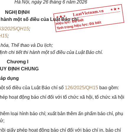
Hà Nội, ngày 26 tháng 6 năm 2026
NGHỊ ĐỊNH
hi hành một số điều của Luật Báo chí
Hiệu lực: Đã biết
Tình trạng hiệu lực: Đã biết
63/2025/QH15
;
H15
;
hóa, Thể thao và Du lịch;
h chi tiết thi hành một số điều của Luật Báo chí.
Chương I
UY ĐỊNH CHUNG
g áp dụng
 một số điều của Luật Báo chí số
126/2025/QH15
bao gồm:
hép hoạt động báo chí đối với tổ chức xã hội, tổ chức xã hội
thêm loại hình báo chí; xuất bản thêm ấn phẩm báo chí, phụ
tử;
ồi giấy phép hoạt động báo chí đối với báo chí in, báo chí