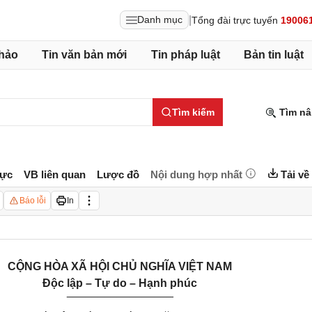
|
Danh mục
Tổng đài trực tuyến
19006
hảo
Tin văn bản mới
Tin pháp luật
Bản tin luật
Tìm kiếm
Tìm nâ
lực
VB liên quan
Lược đồ
Nội dung hợp nhất
Tải về
Báo lỗi
In
CỘNG HÒA XÃ HỘI CHỦ NGHĨA VIỆT NAM
Độc lập – Tự do – Hạnh phúc
_________________