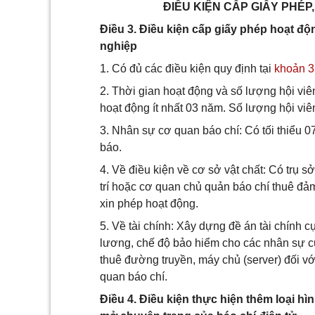
ĐIỀU KIỆN CẤP GIẤY PHÉP
Điều 3. Điều kiện cấp giấy phép hoạt độn
nghiệp
1. Có đủ các điều kiện quy định tại
khoản 3
2. Thời gian hoạt động và số lượng hội viên
hoạt động ít nhất 03 năm. Số lượng hội viên
3. Nhân sự cơ quan báo chí: Có tối thiểu 0
báo.
4. Về điều kiện về cơ sở vật chất: Có trụ 
trí hoặc cơ quan chủ quản báo chí thuê đả
xin phép hoạt động.
5. Về tài chính: Xây dựng đề án tài chính 
lương, chế độ bảo hiểm cho các nhân sự của 
thuê đường truyền, máy chủ (server) đối vớ
quan báo chí.
Điều 4. Điều kiện thực hiện thêm loại h